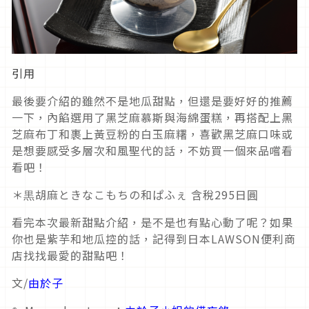
引用
最後要介紹的雖然不是地瓜甜點，但還是要好好的推薦
一下，內餡選用了黑芝麻慕斯與海綿蛋糕，再搭配上黑
芝麻布丁和裹上黃豆粉的白玉麻糬，喜歡黑芝麻口味或
是想要感受多層次和風聖代的話，不妨買一個來品嚐看
看吧！
＊黒胡麻ときなこもちの和ぱふぇ 含稅295日圓
看完本次最新甜點介紹，是不是也有點心動了呢？如果
你也是紫芋和地瓜控的話，記得到日本LAWSON便利商
店找找最愛的甜點吧！
文/
由於子