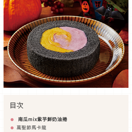
目次
南瓜mix紫芋鮮奶油捲
萬聖節馬卡龍