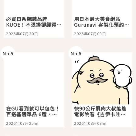
必買日系腕錶品牌
用日本最大美食網站
KUOE！不張揚卻經得起
Gurunavi 客製化預約九
時間洗鍊的經典之作五
大都市餐廳，打造專屬
2026年07月20日
2026年07月03日
選
美食體驗！
No.
5
No.
6
在GU看到就可以包色！
快90公斤肌肉大叔能進
百搭基礎單品 6選，閉
電影院看《吉伊卡哇》
眼全收也不心疼
嗎？日本重金屬樂團
2026年07月25日
2026年08月03日
「打首」會長與nagano
老師一同給出了答案