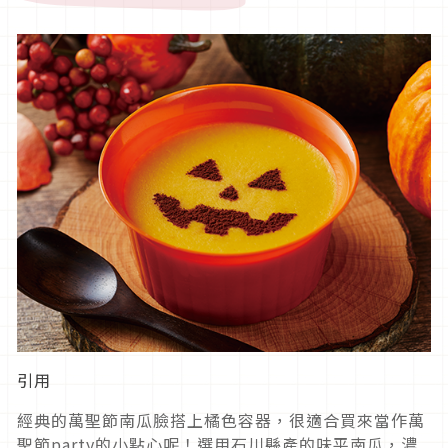
引用
經典的萬聖節南瓜臉搭上橘色容器，很適合買來當作萬
聖節party的小點心呢！選用石川縣產的味平南瓜，濃