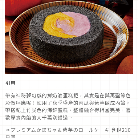
引用
帶有神秘夢幻感的鮮奶油蛋糕捲，其實是在與萬聖節色
彩做呼應呢！使用了秋季盛產的南瓜與紫芋做成內餡，
帶搭配上竹炭色的海綿蛋糕，整體融合得相當完美，喜
歡厚實內餡的人千萬別錯過。
＊プレミアムかぼちゃ＆紫芋のロールケーキ 含稅210
日圓