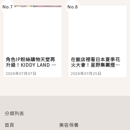
No.
7
No.
8
角色IP粉絲購物天堂再
在飯店裡看日本夏季花
升級！KIDDY LAND 原
火大會！星野集團煙火
宿店吉伊卡哇迎客，新
景觀飯店6選，讓你不用
2026年07月07日
2026年07月25日
開幕 OMOKADO 店3分
人擠人悠閒欣賞
即達
分類列表
首頁
美容保養