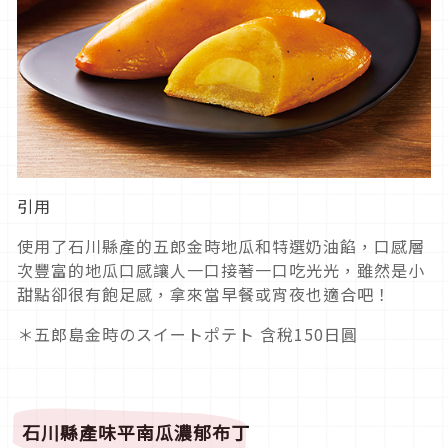
引用
使用了石川縣產的五郎金時地瓜和特選奶油餡，口感層
次豐富的地瓜口感讓人一口接著一口吃光光，雖然是小
甜點卻很有飽足感，拿來當早餐或宵夜也適合吧！
＊五郎島金時のスイートポテト 含稅150日圓
石川縣產味平南瓜濃郁布丁