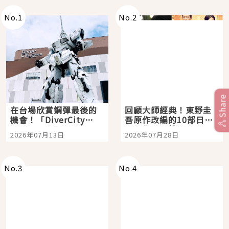
No.
1
No.
2
Share
在台場欣賞鋼彈最後的
回顧大師經典！東野圭
機會！「DiverCity
吾原作改編的10部日本
Tokyo Plaza」搭船、
影視作品推薦
2026年07月13日
2026年07月28日
購物、美食及夜景，一
次全體驗
No.
3
No.
4