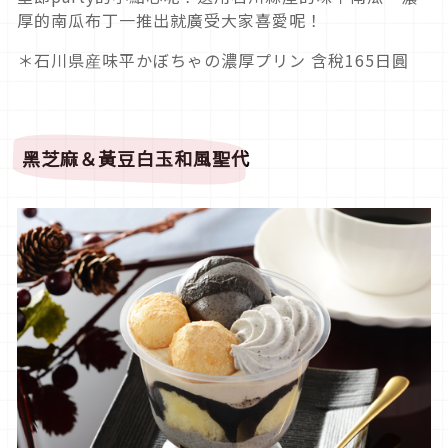
厚的南瓜布丁一推出就廣受大家喜愛呢！
＊石川県産味平かぼちゃの濃厚プリン 含稅165日圓
黑芝麻＆黃豆白玉和風聖代