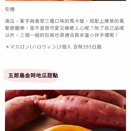
引用
南瓜、紫芋與香草三種口味的馬卡龍，搭配上應景的萬
聖節圖案，是不是很可愛又療癒人心呢？除了自己品嚐
以外，三個一組的包裝也很適合買來當小伴手禮呢！
＊マカロン(ハロウィン)3個入 含稅395日圓
五郎島金時地瓜甜點