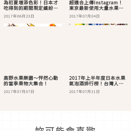
為初夏增添色彩！日本才
超適合上傳Instagram！
吃得到的期間限定繽紛水
東京最新使用大量水果的
果系甜品大介紹
巨大聖代「水果聖代」3選
2017年06月23日
2017年07月04日
高野水果樂園～怦然心動
2017年上半年度日本水果
的當季果物大集合！
氣泡酒排行榜！台灣人都
知道的品牌也上榜啦！
2017年07月07日
2017年07月31日
妳可能會喜歡