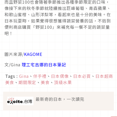
而且野菜100也會隨著季節推出各種季節限定的口味，
像接下來的秋冬季節就陸續推出巨峰葡萄、青森蘋果、
和歌山蜜柑、山形洋梨等，看起來也是十分的美味。在
日本玩耍時，如果覺得很想獲得蔬菜營養的話，不妨到
便利商店購買「野菜100」來補充每一餐不足的蔬菜量
吧！
圖片來源/
KAGOME
文/Gina
理工宅吉娜的日本筆記
Tags :
Gina
、
伴手禮
、
日本偶像
、
日本必買
、
日本超商
美食
、
期間限定
、
美食
、
頂級水果
最新奇的日本，一次讀完