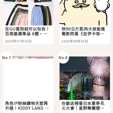
在GU看到就可以包色！
快90公斤肌肉大叔能進
百搭基礎單品 6選，閉
電影院看《吉伊卡哇》
眼全收也不心疼
嗎？日本重金屬樂團
2026年07月25日
2026年08月03日
「打首」會長與nagano
老師一同給出了答案
No.
7
No.
8
角色IP粉絲購物天堂再
在飯店裡看日本夏季花
升級！KIDDY LAND 原
火大會！星野集團煙火
宿店吉伊卡哇迎客，新
景觀飯店6選，讓你不用