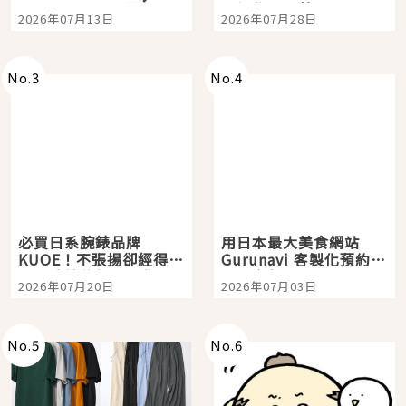
Tokyo Plaza」搭船、
影視作品推薦
2026年07月13日
2026年07月28日
購物、美食及夜景，一
次全體驗
No.
3
No.
4
必買日系腕錶品牌
用日本最大美食網站
KUOE！不張揚卻經得起
Gurunavi 客製化預約九
時間洗鍊的經典之作五
大都市餐廳，打造專屬
2026年07月20日
2026年07月03日
選
美食體驗！
No.
5
No.
6