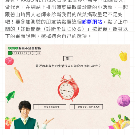
做代言，在網站上推出蔬菜攝取量診斷的小活動，一起
跟著山崎賢人老師來診斷我們的蔬菜攝取量足不足夠
吧！要參加測驗的朋友請點選這個
診斷網站
，點了正中
間的「診斷開始（診断をはじめる）」按鍵後，照著以
下的畫面說明，選擇適合自己的選項。