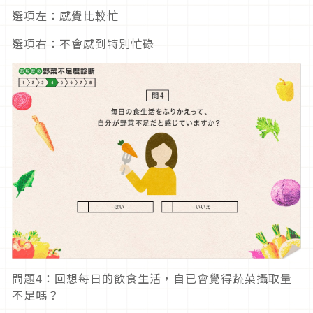
選項左：感覺比較忙
選項右：不會感到特別忙碌
問題4：回想每日的飲食生活，自已會覺得蔬菜攝取量
不足嗎？