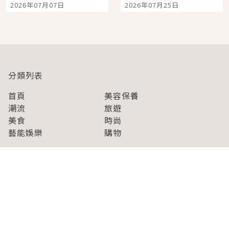
2026年07月07日
2026年07月25日
開幕 OMOKADO 店3分
人擠人悠閒欣賞
即達
分類列表
首頁
美容保養
潮流
旅遊
美食
時尚
藝能娛樂
購物
關於Japaholic
關於我們
免責事項
寫手招募
Japaholic Girls招募
廣告、合作洽談
關鍵字列表
お問い合わせ