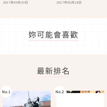
味麵包店「LE PAIN」
品讓你挑不完！
2017年04月23日
2017年05月18日
妳可能會喜歡
最新排名
No.
1
No.
2