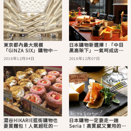
東京都內最大規模
日本購物新選擇！「中目
「GINZA SIX」購物中心
黑高架下」一氣呵成店舖
明春將在銀座開幕。
介紹！
2016年12月04日
2016年12月07日
澀谷HIKARIE逛街購物也
日本購物一定要走一趟
要買麵包！人氣超旺的美
Seria！高質感又實用的商