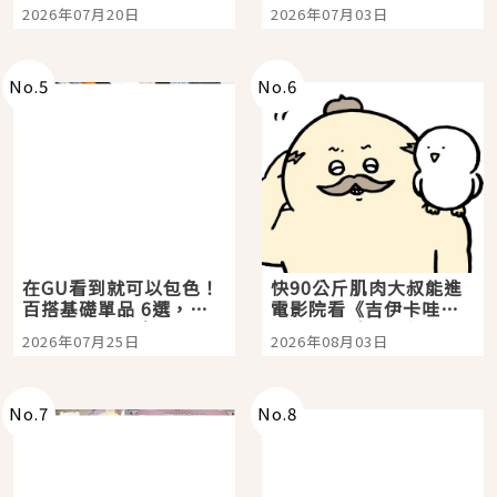
時間洗鍊的經典之作五
大都市餐廳，打造專屬
2026年07月20日
2026年07月03日
選
美食體驗！
No.
5
No.
6
在GU看到就可以包色！
快90公斤肌肉大叔能進
百搭基礎單品 6選，閉
電影院看《吉伊卡哇》
眼全收也不心疼
嗎？日本重金屬樂團
2026年07月25日
2026年08月03日
「打首」會長與nagano
老師一同給出了答案
No.
7
No.
8