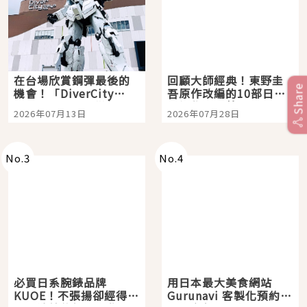
在台場欣賞鋼彈最後的
回顧大師經典！東野圭
Share
機會！「DiverCity
吾原作改編的10部日本
Tokyo Plaza」搭船、
影視作品推薦
2026年07月13日
2026年07月28日
購物、美食及夜景，一
次全體驗
No.
3
No.
4
必買日系腕錶品牌
用日本最大美食網站
KUOE！不張揚卻經得起
Gurunavi 客製化預約九