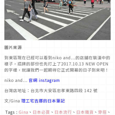
圖片來源
到東區現在已經可以看到niko and…的店舖在裝潢中的
樣子，招牌的部份也先打上了2017.10.13 NEW OPEN
的字樣，就讓我們一起期待它正式開幕的日子到來吧！
niko and…
官網
instagram
台灣店地址：台北市大安區忠孝東路四段 142 號
文/Gina
理工宅吉娜的日本筆記
Tags :
Gina
、
日本必買
、
日本流行
、
日本雜貨
、
穿搭
、