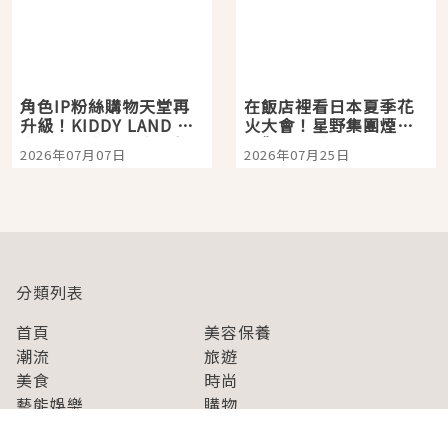
角色IP粉絲購物天堂再
在飯店裡看日本夏季花
升級！KIDDY LAND 原
火大會！星野集團煙火
宿店吉伊卡哇迎客，新
景觀飯店6選，讓你不用
2026年07月07日
2026年07月25日
開幕 OMOKADO 店3分
人擠人悠閒欣賞
即達
分類列表
首頁
美容保養
潮流
旅遊
美食
時尚
藝能娛樂
購物