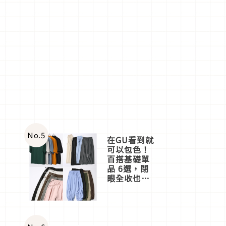
No.
5
在GU看到就
可以包色！
百搭基礎單
品 6選，閉
眼全收也不
心疼