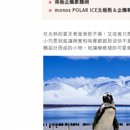
南極企鵝素麵碗
monos POLAR ICE
北極熊＆企鵝
在炎熱的夏天老是食慾不振，又或者只
小巧思就能讓視覺和味覺都感到涼快不
鵝設計而成的小物，就讓療癒級的可愛