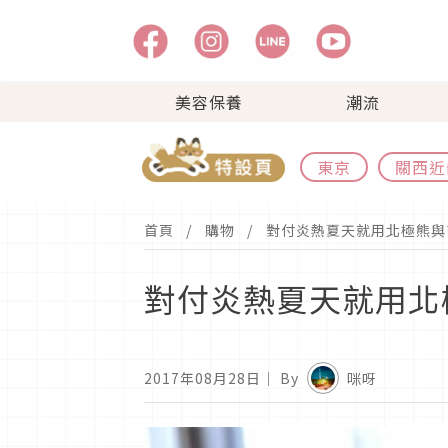
美容保養
潮流
東京
關西近
首頁
購物
對付炎熱夏天就用北極熊與
對付炎熱夏天就用北
2017年08月28日
｜ By
咪呀