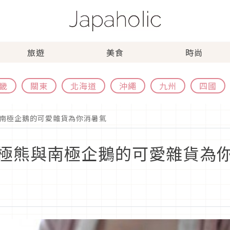
旅遊
美食
時尚
畿
關東
北海道
沖繩
九州
四國
南極企鵝的可愛雜貨為你消暑氣
極熊與南極企鵝的可愛雜貨為