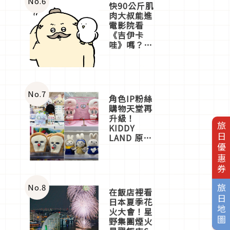
No.
6
快90公斤肌
肉大叔能進
電影院看
《吉伊卡
哇》嗎？日
本重金屬樂
團「打首」
會長與
nagano老師
一同給出了
No.
7
角色IP粉絲
答案
購物天堂再
升級！
旅日優惠券
KIDDY
LAND 原宿
店吉伊卡哇
迎客，新開
幕
OMOKADO
店3分即達
No.
8
旅日地圖
在飯店裡看
日本夏季花
火大會！星
野集團煙火