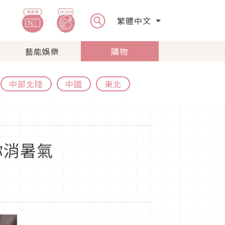
繁體中文
藝能娛樂
購物
中部北陸
中國
東北
你消暑氣