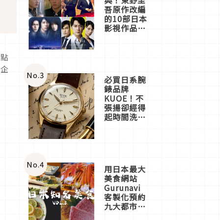
吾原作改編
的10部日本
影視作品推
薦
用點
與企
No.
3
必買日系腕
錶品牌
KUOE！不
張揚卻經得
起時間洗鍊
的經典之作
五選
No.
4
用日本最大
美食網站
Gurunavi
客製化預約
九大都市餐
廳，打造專