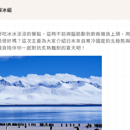
製冰組
想吃冰冰涼涼的餐點，這時不妨將腦筋動到廚房雜貨上頭，
是很好嗎？這次主要為大家介紹日本來自寒冷國度的北極熊
雜貨陪伴你一起對抗炙熱難耐的夏天吧！