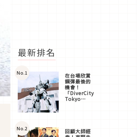
最新排名
No.
1
在台場欣賞
鋼彈最後的
機會！
「DiverCity
Tokyo
Plaza」搭
船、購物、
美食及夜
景，一次全
體驗
No.
2
回顧大師經
典！東野圭