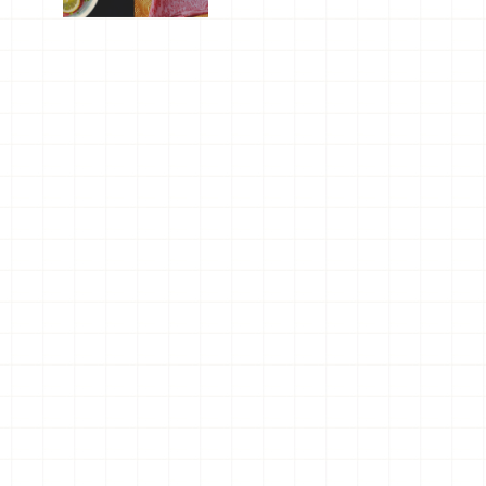
屬美食體
驗！