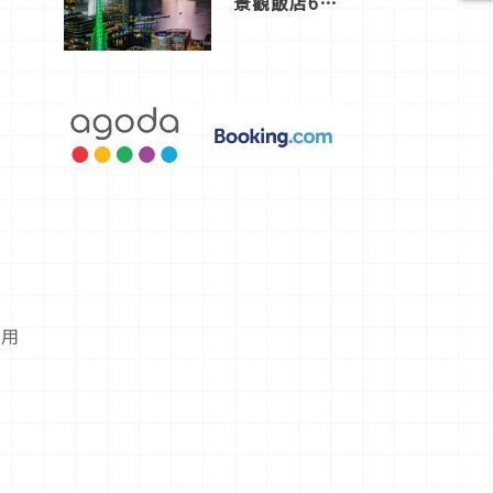
景觀飯店6
選，讓你不
用人擠人悠
閒欣賞
然用