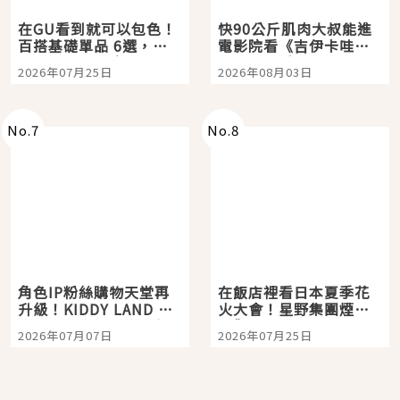
在GU看到就可以包色！
快90公斤肌肉大叔能進
百搭基礎單品 6選，閉
電影院看《吉伊卡哇》
眼全收也不心疼
嗎？日本重金屬樂團
2026年07月25日
2026年08月03日
「打首」會長與nagano
老師一同給出了答案
No.
7
No.
8
角色IP粉絲購物天堂再
在飯店裡看日本夏季花
升級！KIDDY LAND 原
火大會！星野集團煙火
宿店吉伊卡哇迎客，新
景觀飯店6選，讓你不用
2026年07月07日
2026年07月25日
開幕 OMOKADO 店3分
人擠人悠閒欣賞
即達