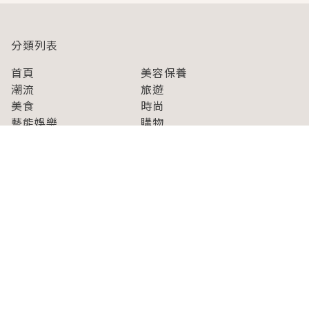
分類列表
首頁
美容保養
潮流
旅遊
美食
時尚
藝能娛樂
購物
關於Japaholic
關於我們
免責事項
寫手招募
Japaholic Girls招募
廣告、合作洽談
關鍵字列表
お問い合わせ