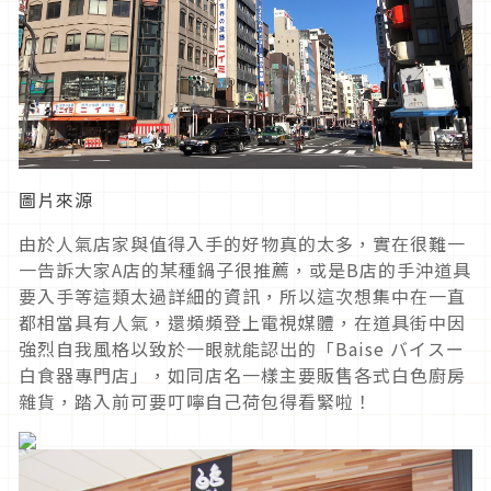
圖片來源
由於人氣店家與值得入手的好物真的太多，實在很難一
一告訴大家A店的某種鍋子很推薦，或是B店的手沖道具
要入手等這類太過詳細的資訊，所以這次想集中在一直
都相當具有人氣，還頻頻登上電視媒體，在道具街中因
強烈自我風格以致於一眼就能認出的「Baise バイスー
白食器專門店」，如同店名一樣主要販售各式白色廚房
雜貨，踏入前可要叮嚀自己荷包得看緊啦！