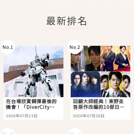
最新排名
No.
1
No.
2
在台場欣賞鋼彈最後的
回顧大師經典！東野圭
機會！「DiverCity
吾原作改編的10部日本
Tokyo Plaza」搭船、
影視作品推薦
2026年07月13日
2026年07月28日
購物、美食及夜景，一
次全體驗