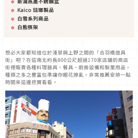
新瀉燕產不銹鋼盆
Kaico
琺瑯製品
白雪系列商品
白熊筷架
想必大家都知道位於淺草與上野之間的「合羽橋道具
街」吧？在這南北約長800公尺超過170家店鋪的商店
街裡販賣各種料理器具、餐具、廚房設備和製菓用品，
種類之多之豐富包準讓你眼花撩亂，非常推薦安排一點
時間來這邊挖寶看看。