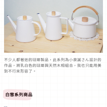
不少人都著迷的琺瑯製品，此系列為小泉誠さん設計的
作品，將乳白色的琺瑯與天然木相組合，我也只能用美
到不行來形容了。
白雪系列商品