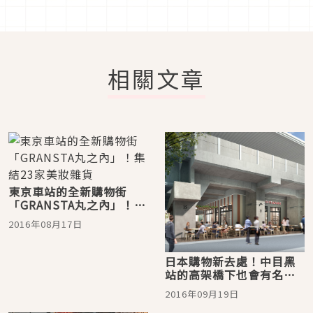
相關文章
東京車站的全新購物街
「GRANSTA丸之內」！集
結23家美妝雜貨
2016年08月17日
日本購物新去處！中目黑
站的高架橋下也會有名店
進駐！
2016年09月19日