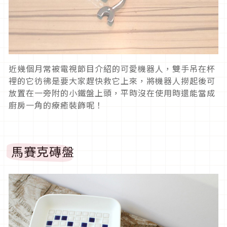
近幾個月常被電視節目介紹的可愛機器人，雙手吊在杯
裡的它彷彿是要大家趕快救它上來，將機器人撈起後可
放置在一旁附的小鐵盤上頭，平時沒在使用時還能當成
廚房一角的療癒裝飾呢！
馬賽克磚盤