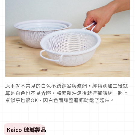
原本就不常見的白色不銹鋼盆與濾網，經特別加工後就
算是白色也不易弄髒，將素麵沖涼後就連著濾網一起上
桌似乎也很OK，因白色而讓整體都時髦了起來。
Kaico
琺瑯製品