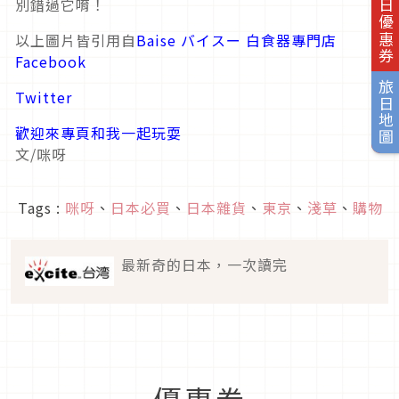
旅日優惠券
別錯過它唷！
以上圖片皆引用自
Baise バイスー 白食器專門店
Facebook
旅日地圖
Twitter
歡迎來專頁和我一起玩耍
文/咪呀
Tags :
咪呀
、
日本必買
、
日本雜貨
、
東京
、
淺草
、
購物
最新奇的日本，一次讀完
優惠券