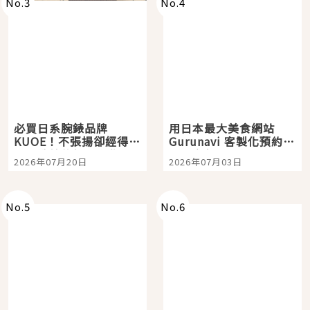
No.
3
No.
4
必買日系腕錶品牌
用日本最大美食網站
KUOE！不張揚卻經得起
Gurunavi 客製化預約九
時間洗鍊的經典之作五
大都市餐廳，打造專屬
2026年07月20日
2026年07月03日
選
美食體驗！
No.
5
No.
6