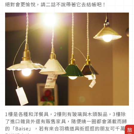
絕對會更愉悅，請二話不說帶著它去結帳吧！
1樓是各種和洋餐具，2樓則有玻璃與木頭製品，3樓除
了進口雜貨外還有販售家具，隨便繞一圈都會滿載而歸
的「Baise」，若有來合羽橋道具街逛逛的朋友可千萬