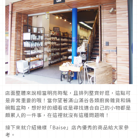
店面整體來說相當明亮時髦，且排列整齊好逛，這點可
是非常重要的哦！當你望著滿山滿谷各類廚房雜貨和鍋
碗瓢盆時，想好好的細看或是尋找適合自己的小物都是
頗累人的一件事，在這裡就沒有這種問題唷！
接下來就介紹幾樣「Baise」店內優秀的商品給大家參
考。