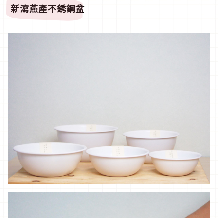
新瀉燕產不銹鋼盆