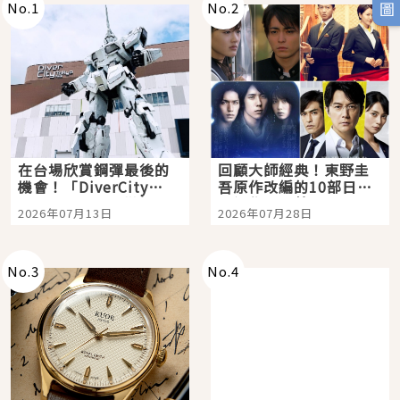
No.
1
No.
2
在台場欣賞鋼彈最後的
回顧大師經典！東野圭
機會！「DiverCity
吾原作改編的10部日本
Tokyo Plaza」搭船、
影視作品推薦
2026年07月13日
2026年07月28日
購物、美食及夜景，一
次全體驗
No.
3
No.
4