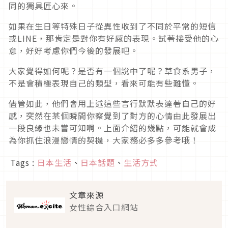
同的獨具匠心來。
如果在生日等特殊日子從異性收到了不同於平常的短信
或LINE，那肯定是對你有好感的表現。試著接受他的心
意，好好考慮你們今後的發展吧。
大家覺得如何呢？是否有一個說中了呢？草食系男子，
不是會積極表現自己的類型，看來可能有些難懂。
儘管如此，他們會用上述這些言行默默表達著自己的好
感，突然在某個瞬間你察覺到了對方的心情由此發展出
一段良緣也未嘗可知啊。上面介紹的幾點，可能就會成
為你抓住浪漫戀情的契機，大家務必多多參考哦！
Tags :
日本生活
、
日本話題
、
生活方式
文章來源
女性綜合入口網站