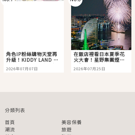
角色IP粉絲購物天堂再
在飯店裡看日本夏季花
升級！KIDDY LAND 原
火大會！星野集團煙火
宿店吉伊卡哇迎客，新
景觀飯店6選，讓你不用
2026年07月07日
2026年07月25日
開幕 OMOKADO 店3分
人擠人悠閒欣賞
即達
分類列表
首頁
美容保養
潮流
旅遊