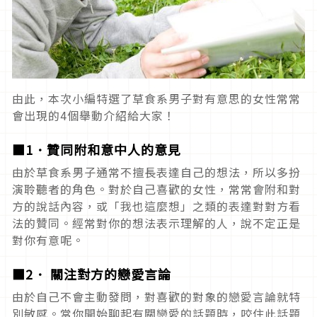
由此，本次小編特選了草食系男子對有意思的女性常常
會出現的4個舉動介紹給大家！
■1．贊同附和意中人的意見
由於草食系男子通常不擅長表達自己的想法，所以多扮
演聆聽者的角色。對於自己喜歡的女性，常常會附和對
方的說話內容，或「我也這麼想」之類的表達對對方看
法的贊同。經常對你的想法表示理解的人，說不定正是
對你有意呢。
■2． 關注對方的戀愛言論
由於自己不會主動發問，對喜歡的對象的戀愛言論就特
別敏感。當你開始聊起有關戀愛的話題時，咬住此話題