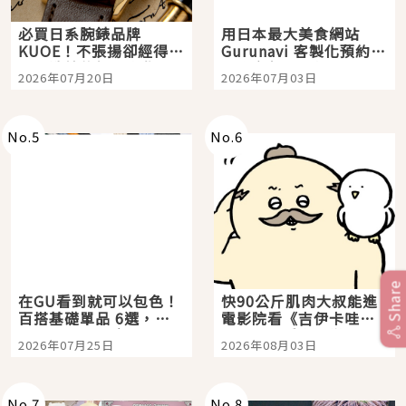
必買日系腕錶品牌
用日本最大美食網站
KUOE！不張揚卻經得起
Gurunavi 客製化預約九
時間洗鍊的經典之作五
大都市餐廳，打造專屬
2026年07月20日
2026年07月03日
選
美食體驗！
No.
5
No.
6
Share
在GU看到就可以包色！
快90公斤肌肉大叔能進
百搭基礎單品 6選，閉
電影院看《吉伊卡哇》
眼全收也不心疼
嗎？日本重金屬樂團
2026年07月25日
2026年08月03日
「打首」會長與nagano
老師一同給出了答案
No.
7
No.
8