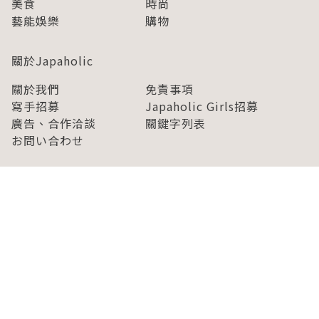
美食
時尚
藝能娛樂
購物
關於Japaholic
關於我們
免責事項
寫手招募
Japaholic Girls招募
廣告、合作洽談
關鍵字列表
お問い合わせ
看看更多有關Japaholic！