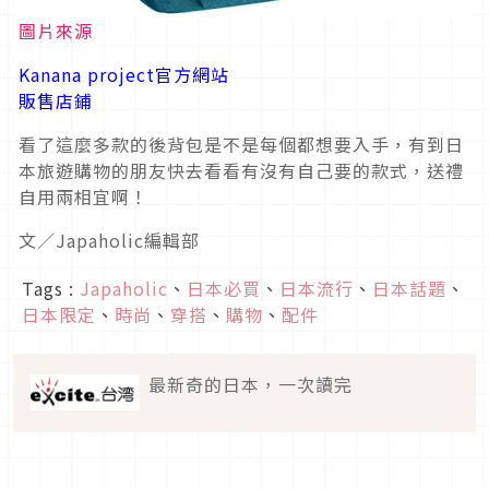
圖片來源
Kanana project官方網站
販售店鋪
看了這麼多款的後背包是不是每個都想要入手，有到日
本旅遊購物的朋友快去看看有沒有自己要的款式，送禮
自用兩相宜啊！
文／Japaholic編輯部
Tags :
Japaholic
、
日本必買
、
日本流行
、
日本話題
、
日本限定
、
時尚
、
穿搭
、
購物
、
配件
最新奇的日本，一次讀完