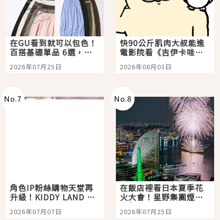
在GU看到就可以包色！
快90公斤肌肉大叔能進
百搭基礎單品 6選，閉
電影院看《吉伊卡哇》
眼全收也不心疼
嗎？日本重金屬樂團
2026年07月25日
2026年08月03日
「打首」會長與nagano
老師一同給出了答案
No.
7
No.
8
角色IP粉絲購物天堂再
在飯店裡看日本夏季花
升級！KIDDY LAND 原
火大會！星野集團煙火
宿店吉伊卡哇迎客，新
景觀飯店6選，讓你不用
2026年07月07日
2026年07月25日
開幕 OMOKADO 店3分
人擠人悠閒欣賞