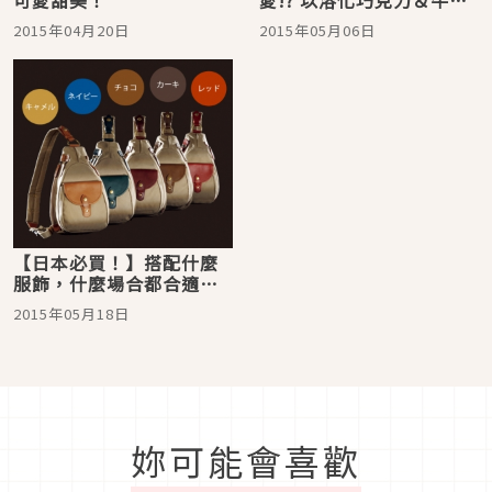
餅乾為主題♪
2015年04月20日
2015年05月06日
【日本必買！】搭配什麼
服飾，什麼場合都合適的
『9号帆布的輕快單肩環繞
2015年05月18日
包』
妳可能會喜歡