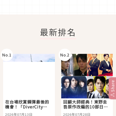
最新排名
No.
1
No.
2
Share
在台場欣賞鋼彈最後的
回顧大師經典！東野圭
機會！「DiverCity
吾原作改編的10部日本
Tokyo Plaza」搭船、
影視作品推薦
2026年07月13日
2026年07月28日