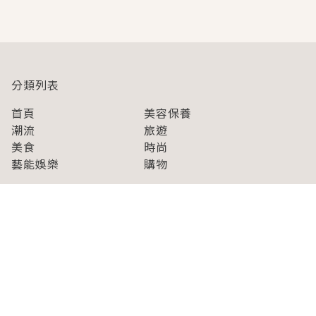
即達
分類列表
首頁
美容保養
潮流
旅遊
美食
時尚
藝能娛樂
購物
關於Japaholic
關於我們
免責事項
寫手招募
Japaholic Girls招募
廣告、合作洽談
關鍵字列表
お問い合わせ