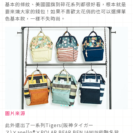
基本的條紋、美國國旗到碎花系列都很好看，根本就是
要來燒大家的錢包！如果不喜歡太花俏的也可以選擇單
色基本款，一樣不失時尚。
圖片來源
此外還出了一系列Tigers(阪神タイガー
ス)×anello®×POLAR BEAR BENJAMIN的聯名背