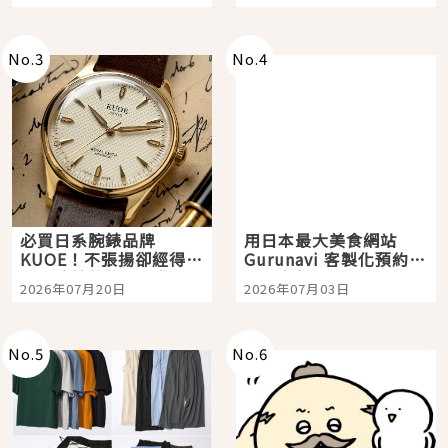
購物、美食及夜景，一
次全體驗
No.
3
No.
4
必買日系腕錶品牌
用日本最大美食網站
KUOE！不張揚卻經得起
Gurunavi 客製化預約九
時間洗鍊的經典之作五
大都市餐廳，打造專屬
2026年07月20日
2026年07月03日
選
美食體驗！
No.
5
No.
6