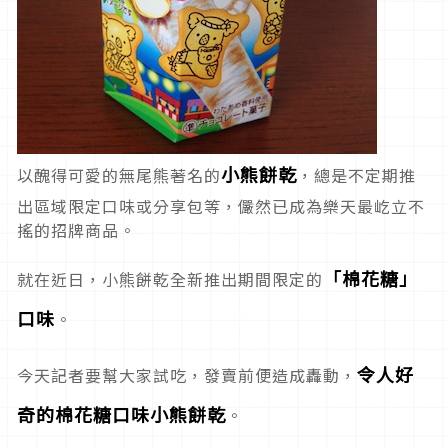
小熊餅乾
以醜得可愛的無尾熊著名的
，總是不定期推
出區域限定口味或分享包等，儼然已成為樂天最屹立不
搖的招牌商品。
「棉花糖」
就在近日，小熊餅乾全新推出期間限定的
口味
。
令人好
今天記者要幫大家試吃，發賣前便造成轟動，
奇的棉花糖口味小熊餅乾
。