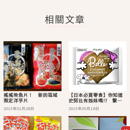
相關文章
搖搖柴魚片！ 新的區域
【日本必買零食】你知道
限定洋芋片
史努比有姊妹嗎!? 繫著
粉紅色蝴蝶結的「貝兒」
2015年01月28日
2015年05月18日
造型焦糖核桃餅乾新發
售！