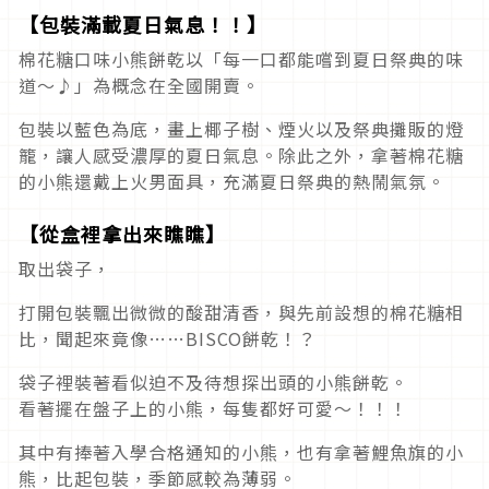
【包裝滿載夏日氣息！！】
棉花糖口味小熊餅乾以「每一口都能嚐到夏日祭典的味
道〜♪」為概念在全國開賣。
包裝以藍色為底，畫上椰子樹、煙火以及祭典攤販的燈
籠，讓人感受濃厚的夏日氣息。除此之外，拿著棉花糖
的小熊還戴上火男面具，充滿夏日祭典的熱鬧氣氛。
【從盒裡拿出來瞧瞧】
取出袋子，
打開包裝飄出微微的酸甜清香，與先前設想的棉花糖相
比，聞起來竟像……BISCO餅乾！？
袋子裡裝著看似迫不及待想探出頭的小熊餅乾。
看著擺在盤子上的小熊，每隻都好可愛～！！！
其中有捧著入學合格通知的小熊，也有拿著鯉魚旗的小
熊，比起包裝，季節感較為薄弱。