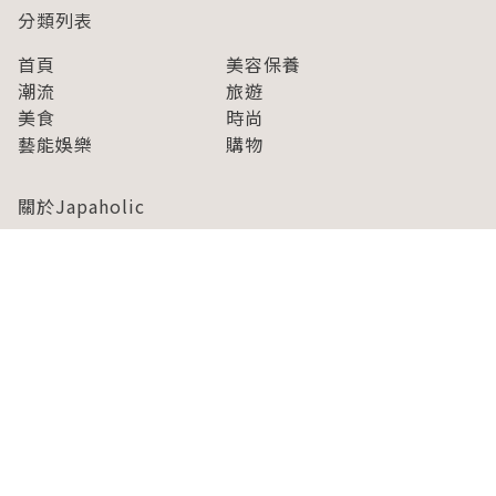
分類列表
首頁
美容保養
潮流
旅遊
美食
時尚
藝能娛樂
購物
關於Japaholic
關於我們
免責事項
寫手招募
Japaholic Girls招募
廣告、合作洽談
關鍵字列表
お問い合わせ