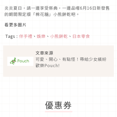
炎炎夏日，請一邊享受祭典，一邊品嚐6月16日新發售
的期間限定版「棉花糖」小熊餅乾吧。
看更多圖片
Tags :
伴手禮
、
娛樂
、
小熊餅乾
、
日本零食
文章來源
可愛、開心、有點怪！帶給少女繽紛
歡樂Pouch!
優惠券