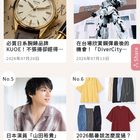
必買日系腕錶品牌
在台場欣賞鋼彈最後的
KUOE！不張揚卻經得起
機會！「DiverCity
Share
時間洗鍊的經典之作五
Tokyo Plaza」搭船、
2026年07月20日
2026年07月13日
選
購物、美食及夜景，一
次全體驗
No.
5
No.
6
日本演員「山田裕貴」
2026酷暑該怎麼度過？