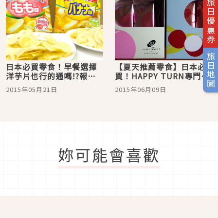
旅日優惠券
旅日地圖
日本必買零食！早餐選擇
【夏天推薦零食】日本必
洋芋片也行的通嗎!?報告
買！HAPPY TURN專門店
一下湖池屋的新感覺洋芋
推出的 “涼感” 荔枝與白
2015年05月21日
2015年06月09日
片「桃子口味」和「香蕉
桃口味試吃感想！
口味」的誠實試吃感想
囉!!
妳可能會喜歡