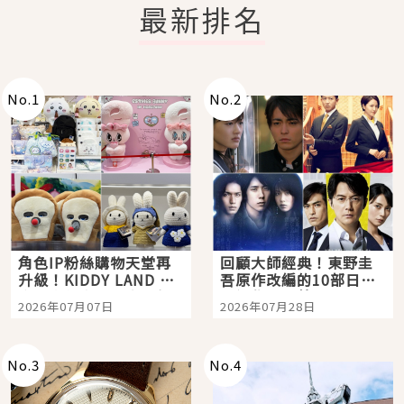
最新排名
No.
1
No.
2
角色IP粉絲購物天堂再
回顧大師經典！東野圭
升級！KIDDY LAND 原
吾原作改編的10部日本
宿店吉伊卡哇迎客，新
影視作品推薦
2026年07月07日
2026年07月28日
開幕 OMOKADO 店3分
即達
No.
3
No.
4