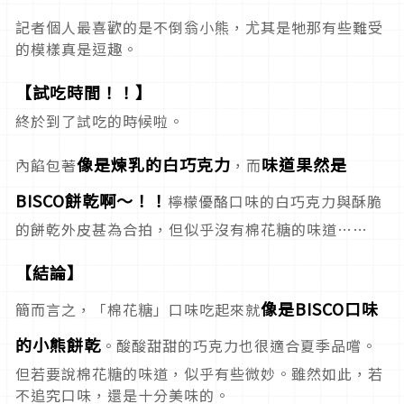
記者個人最喜歡的是不倒翁小熊，尤其是牠那有些難受
的模樣真是逗趣。
【試吃時間！！】
終於到了試吃的時候啦。
像是煉乳的白巧克力
味道果然是
內餡包著
，而
BISCO餅乾啊～！！
檸檬優酪口味的白巧克力與酥脆
的餅乾外皮甚為合拍，但似乎沒有棉花糖的味道……
【結論】
像是BISCO口味
簡而言之，「棉花糖」口味吃起來就
的小熊餅乾
。酸酸甜甜的巧克力也很適合夏季品嚐。
但若要說棉花糖的味道，似乎有些微妙。雖然如此，若
不追究口味，還是十分美味的。