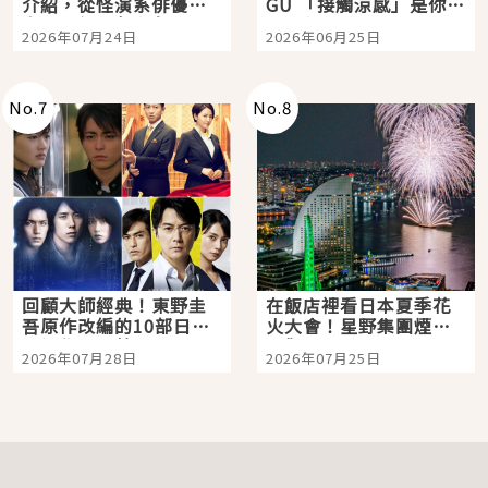
介紹，從怪演系俳優走
GU 「接觸涼感」是你的
向國民級日劇主角
夏日救星
2026年07月24日
2026年06月25日
No.
7
No.
8
回顧大師經典！東野圭
在飯店裡看日本夏季花
吾原作改編的10部日本
火大會！星野集團煙火
影視作品推薦
景觀飯店6選，讓你不用
2026年07月28日
2026年07月25日
人擠人悠閒欣賞