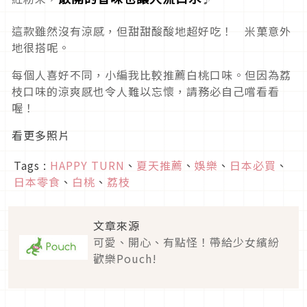
這款雖然沒有涼感，但甜甜酸酸地超好吃！ 米菓意外
地很搭呢。
每個人喜好不同，小編我比較推薦白桃口味。但因為荔
枝口味的涼爽感也令人難以忘懷，請務必自己嚐看看
喔！
看更多照片
Tags :
HAPPY TURN
、
夏天推薦
、
娛樂
、
日本必買
、
日本零食
、
白桃
、
荔枝
文章來源
可愛、開心、有點怪！帶給少女繽紛
歡樂Pouch!