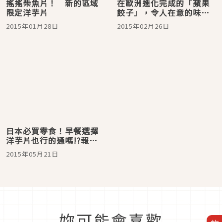
搖搖柴魚片！ 新的區域
在歐洲進化完成的「蘋果
限定洋芋片
餃子」，令人在意的味道
又是如何呢？
2015年01月28日
2015年02月26日
日本必買零食！早餐選擇
洋芋片也行的通嗎!?報告
一下湖池屋的新感覺洋芋
2015年05月21日
片「桃子口味」和「香蕉
口味」的誠實試吃感想
囉!!
妳可能會喜歡