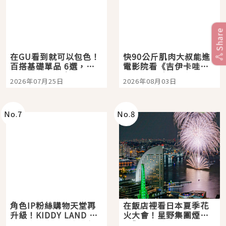
Share
在GU看到就可以包色！
快90公斤肌肉大叔能進
百搭基礎單品 6選，閉
電影院看《吉伊卡哇》
眼全收也不心疼
嗎？日本重金屬樂團
2026年07月25日
2026年08月03日
「打首」會長與nagano
老師一同給出了答案
No.
7
No.
8
角色IP粉絲購物天堂再
在飯店裡看日本夏季花
升級！KIDDY LAND 原
火大會！星野集團煙火
宿店吉伊卡哇迎客，新
景觀飯店6選，讓你不用