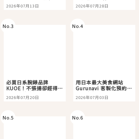
Tokyo Plaza」搭船、
影視作品推薦
2026年07月13日
2026年07月28日
購物、美食及夜景，一
次全體驗
No.
3
No.
4
必買日系腕錶品牌
用日本最大美食網站
KUOE！不張揚卻經得起
Gurunavi 客製化預約九
時間洗鍊的經典之作五
大都市餐廳，打造專屬
2026年07月20日
2026年07月03日
選
美食體驗！
No.
5
No.
6