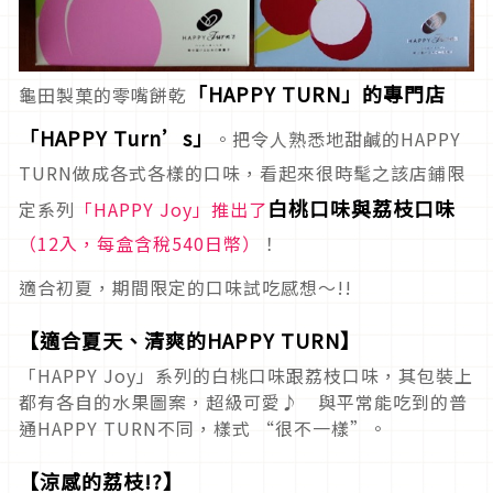
「HAPPY TURN」的專門店
龜田製菓的零嘴餅乾
「HAPPY Turn’s」
。把令人熟悉地甜鹹的HAPPY
TURN做成各式各樣的口味，看起來很時髦之該店鋪限
白桃口味與荔枝口味
定系列
「HAPPY Joy」推出了
（12入，每盒含稅540日幣）
！
適合初夏，期間限定的口味試吃感想～!!
【適合夏天、清爽的HAPPY TURN】
「HAPPY Joy」系列的白桃口味跟荔枝口味，其包裝上
都有各自的水果圖案，超級可愛♪ 與平常能吃到的普
通HAPPY TURN不同，樣式 “很不一樣”。
【涼感的荔枝!?】