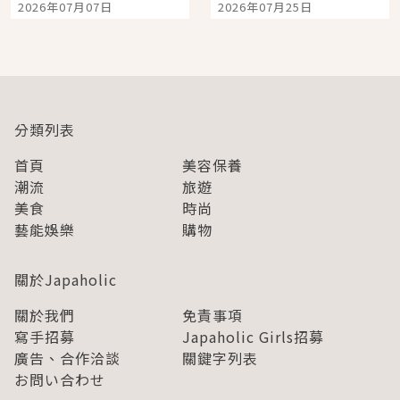
2026年07月07日
2026年07月25日
開幕 OMOKADO 店3分
人擠人悠閒欣賞
即達
分類列表
首頁
美容保養
潮流
旅遊
美食
時尚
藝能娛樂
購物
關於Japaholic
關於我們
免責事項
寫手招募
Japaholic Girls招募
廣告、合作洽談
關鍵字列表
お問い合わせ