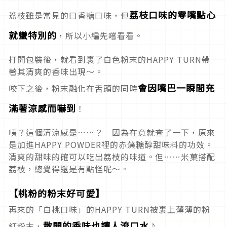
荔枝口味的零嘴點心
荔枝雖是常見的口香糖口味，但
就蠻特別的
，所以小編先嚐看看。
打開包裝後，就看到裹了白色粉末的HAPPY TURN帶
著其清爽的香味出現～。
會因嘴巴一瞬間充
咬下之後，粉末融化在舌頭的同時
滿著涼感而嚇到
！
咦？這個清涼感是……？ 因為在意就查了一下，原來
是加進HAPPY POWDER裡的赤藻糖醇甜味料的功效。
清爽的甜味的確可以吃出荔枝的味道。但……米菓搭配
荔枝，總覺得還是有點怪呢～。
【桃粉的粉末好可愛】
再來的「白桃口味」的HAPPY TURN被裹上薄薄的粉
散開的香味也讓人流口水
紅粉末，
♪