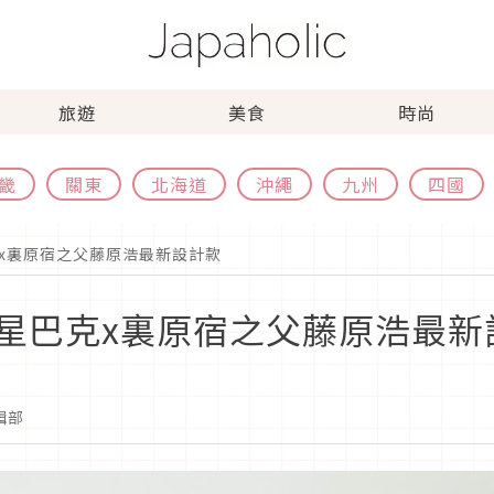
旅遊
美食
時尚
畿
關東
北海道
沖繩
九州
四國
x裏原宿之父藤原浩最新設計款
星巴克x裏原宿之父藤原浩最新
編輯部