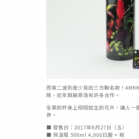
而第二波則是少見的三方聯名款！AMK
隊，近年與藤原浩有許多合作。
全黑的杯身上栩栩如生的花卉，讓人一邊享受美
界。
■ 發售日：2017年6月27日（五）
■ 保溫瓶 500ml 4,900日圓 + 稅