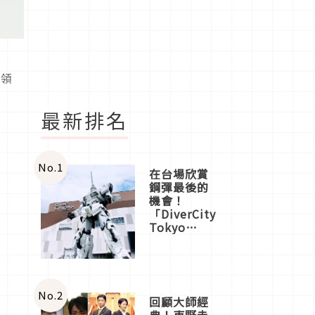
所領
最新排名
No.
1
在台場欣賞
鋼彈最後的
機會！
「DiverCity
Tokyo
Plaza」搭
船、購物、
美食及夜
景，一次全
體驗
No.
2
回顧大師經
典！東野圭