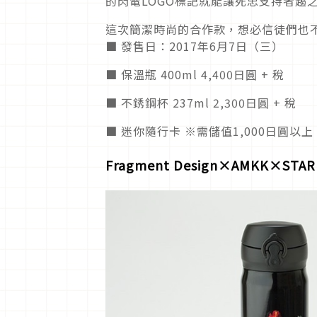
的閃電LOGO標記就能讓死忠支持者趨
這次簡潔時尚的合作款，想必信徒們也
■ 發售日：2017年6月7日（三）
■ 保溫瓶 400ml 4,400日圓 + 稅
■ 不銹鋼杯 237ml 2,300日圓 + 稅
■ 迷你隨行卡 ※需儲值1,000日圓以上
Fragment Design×AMKK×STA