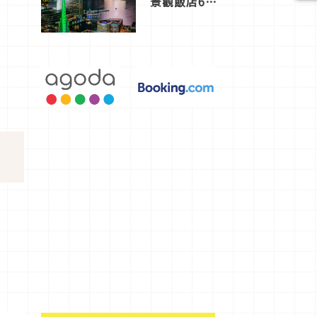
景觀飯店6
選，讓你不
用人擠人悠
閒欣賞