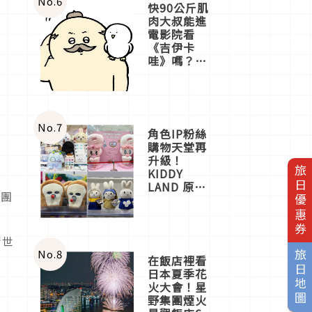
No.
6
快90公斤肌
肉大叔能進
電影院看
《吉伊卡
哇》嗎？日
本重金屬樂
團「打首」
會長與
nagano老師
一同給出了
No.
7
角色IP粉絲
答案
購物天堂再
升級！
旅日優惠券
KIDDY
LAND 原宿
作團
店吉伊卡哇
迎客，新開
幕
OMOKADO
術世
店3分即達
No.
8
旅日地圖
在飯店裡看
日本夏季花
火大會！星
野集團煙火