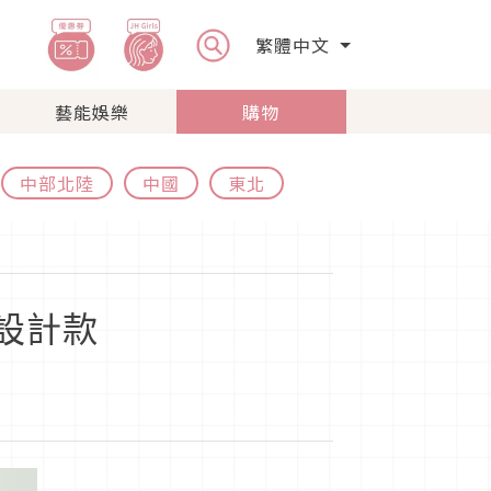
繁體中文
藝能娛樂
購物
中部北陸
中國
東北
設計款