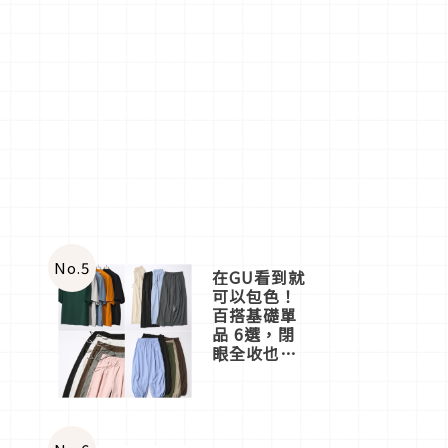
No.
5
在GU看到就
可以包色！
百搭基礎單
品 6選，閉
眼全收也不
心疼