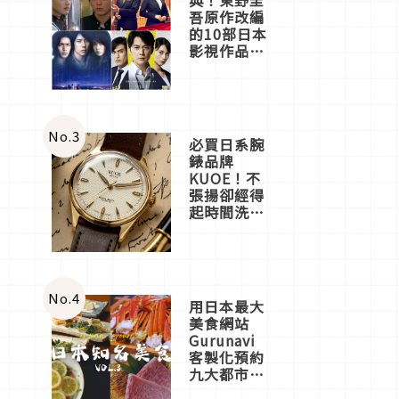
吾原作改編
的10部日本
影視作品推
薦
No.
3
必買日系腕
錶品牌
KUOE！不
張揚卻經得
起時間洗鍊
的經典之作
五選
No.
4
用日本最大
美食網站
Gurunavi
客製化預約
九大都市餐
廳，打造專