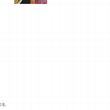
屬美食體
驗！
知名