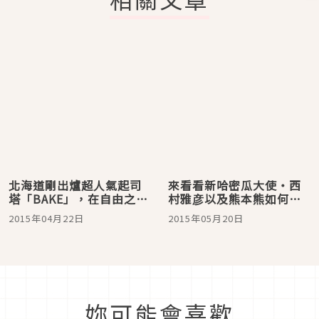
北海道剛出爐超人氣起司
來看看新哈密瓜大使・西
塔「BAKE」，在自由之丘
村雅彦以及熊本熊如何一
開分店囉！
起推薦哈密瓜哦
2015年04月22日
2015年05月20日
妳可能會喜歡