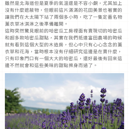
雖然是北海道但是夏季的氣溫還是不容小覷，尤其加上
沒有什麼遮蔽物，但眼前這片滿滿的花田美景也著實的
讓我們在大太陽下站了兩個多小時，吃了一隻定番名物
薰衣草冰淇淋之後準備離開。
這時突然驚見眼前的哈密瓜工房裡面有賣現切的哈密瓜
和超多款哈密瓜甜點，其實在我們抵達富田農場的時候
就有看到這個大型的木造房，但心中只有心心念念的薰
衣草和花海，當時根本沒有仔細研究這邊是在賣什麼，
只有印象門口有一個大大的哈密瓜，還好最後有回來這
邊不然就會和這些美味的甜點擦身而過了。