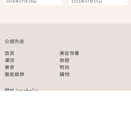
2026年07月28日
2026年07月25日
人擠人悠閒欣賞
分類列表
首頁
美容保養
潮流
旅遊
美食
時尚
藝能娛樂
購物
關於Japaholic
關於我們
免責事項
寫手招募
Japaholic Girls招募
廣告、合作洽談
關鍵字列表
お問い合わせ