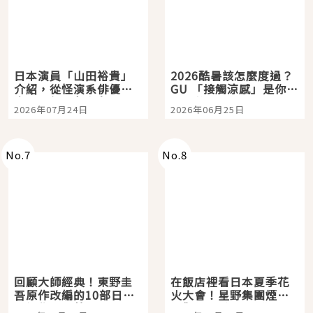
日本演員「山田裕貴」
2026酷暑該怎麼度過？
介紹，從怪演系俳優走
GU 「接觸涼感」是你的
向國民級日劇主角
夏日救星
2026年07月24日
2026年06月25日
No.
7
No.
8
回顧大師經典！東野圭
在飯店裡看日本夏季花
吾原作改編的10部日本
火大會！星野集團煙火
影視作品推薦
景觀飯店6選，讓你不用