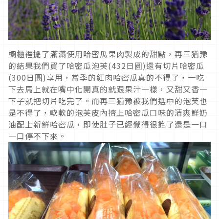
櫥櫃裡擺了滿滿使用哈密瓜果肉製成的甜點，再三猶豫
的結果我們買了哈密瓜泡芙(432日圓)還有切片哈密瓜
(300日圓)享用，當季的紅肉哈密瓜真的不得了，一吃
下去馬上就在嘴中化開真的就跟果汁一樣，又甜又香一
下子就把切片吃完了。而再三猶豫被我們選中的泡芙也
是不得了，軟軟的泡芙皮內擠上哈密瓜口味的清爽鮮奶
油配上新鮮哈密瓜，即使肚子已經覺得很飽了還是一口
一口停不下來。