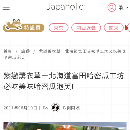
繁
東京
關西近畿
關東
首頁
旅遊
紫戀薰衣草－北海道富田哈密瓜工坊必吃美味
哈密瓜泡芙!
紫戀薰衣草－北海道富田哈密瓜工坊
必吃美味哈密瓜泡芙!
2017年06月10日
｜ By
跌倒阿姨