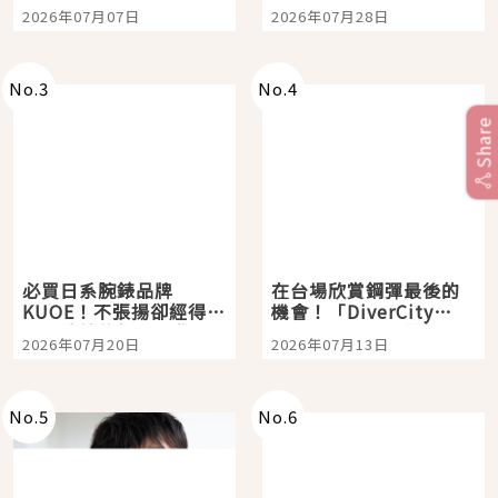
宿店吉伊卡哇迎客，新
影視作品推薦
2026年07月07日
2026年07月28日
開幕 OMOKADO 店3分
即達
No.
3
No.
4
Share
必買日系腕錶品牌
在台場欣賞鋼彈最後的
KUOE！不張揚卻經得起
機會！「DiverCity
時間洗鍊的經典之作五
Tokyo Plaza」搭船、
2026年07月20日
2026年07月13日
選
購物、美食及夜景，一
次全體驗
No.
5
No.
6