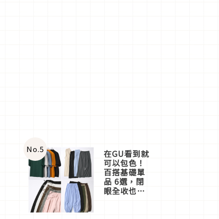
No.
5
在GU看到就
可以包色！
百搭基礎單
品 6選，閉
眼全收也不
心疼