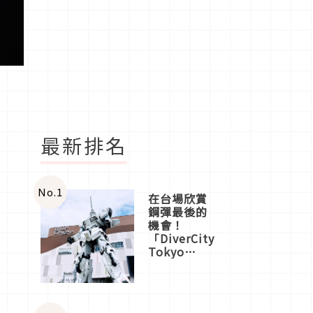
最新排名
No.
1
在台場欣賞
鋼彈最後的
機會！
「DiverCity
Tokyo
Plaza」搭
船、購物、
美食及夜
景，一次全