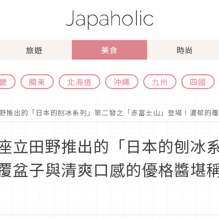
旅遊
美食
時尚
畿
關東
北海道
沖繩
九州
四國
野推出的「日本的刨冰系列」第二發之「赤富士山」登場！濃郁的覆
座立田野推出的「日本的刨冰
覆盆子與清爽口感的優格醬堪稱