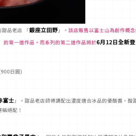
銀座立田野
的甜品老店 「
」。
該店販售以富士山為創作概念
」
6月12日全新登
的第一道作品。而系列的第二道作品將於
(900日圓)
赤富士
」。甜品老店師傅調配出濃度適合冰品的優酪醬，酸
堪稱絕配！