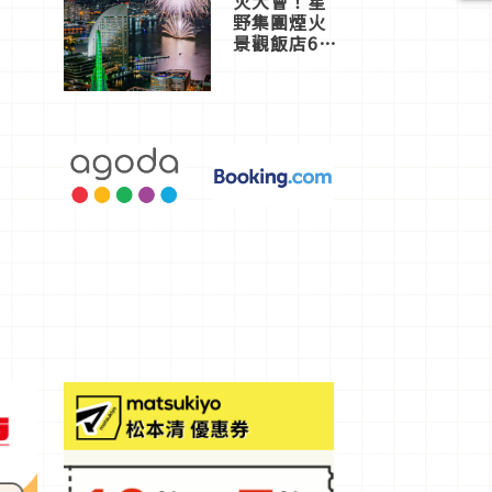
火大會！星
野集團煙火
景觀飯店6
選，讓你不
用人擠人悠
閒欣賞