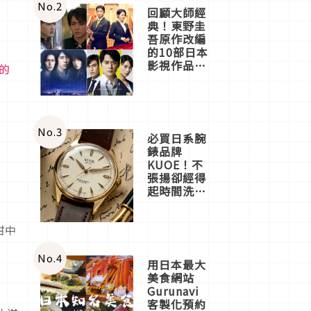
體驗
No.
2
回顧大師經
典！東野圭
吾原作改編
的10部日本
影視作品推
的
薦
No.
3
必買日系腕
錶品牌
KUOE！不
張揚卻經得
起時間洗鍊
的經典之作
五選
甜中
No.
4
用日本最大
美食網站
Gurunavi
客製化預約