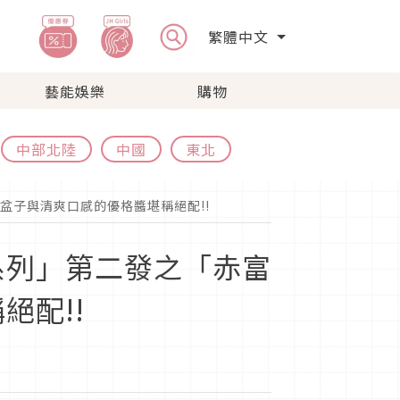
繁體中文
藝能娛樂
購物
中部北陸
中國
東北
盆子與清爽口感的優格醬堪稱絕配!!
系列」第二發之「赤富
絕配!!