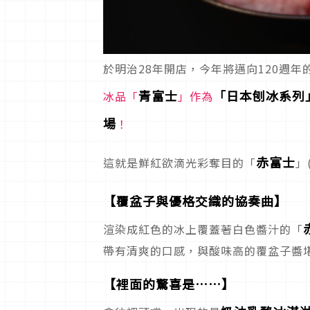
於明治28年開店，今年將邁向120週年
青富士
「日本刨冰系列
冰品「
」作為
場
！
赤富士
這就是鮮紅欲滴光彩奪目的「
」
【覆盆子與優格交織的協奏曲】
渲染成紅色的冰上覆蓋著白色醬汁的「
帶有清爽的口感，與酸味高的覆盆子醬
【裡面的驚喜是……】