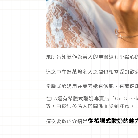
眾所皆知被作為美人的早餐還有小點心
這之中在好萊塢名人之間也相當受到歡
希臘式酸奶用在美容還有減肥，有著健
在LA還有希臘式酸奶專賣店「Go Greek Yogu
等，由於很多名人的關係而受到注意。
從希臘式酸奶的魅
這次要做的介紹是