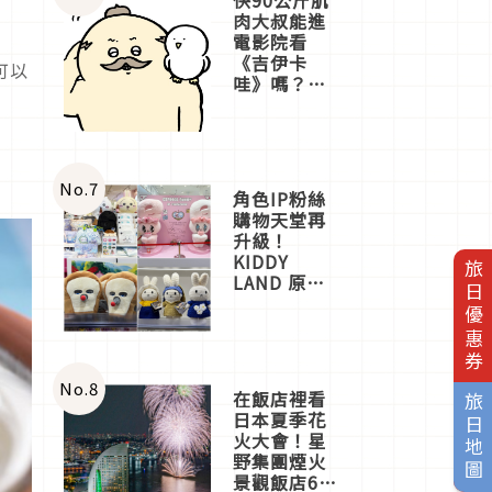
肉大叔能進
電影院看
《吉伊卡
可以
哇》嗎？日
本重金屬樂
團「打首」
會長與
nagano老師
一同給出了
No.
7
角色IP粉絲
答案
購物天堂再
升級！
KIDDY
旅日優惠券
LAND 原宿
店吉伊卡哇
迎客，新開
幕
OMOKADO
店3分即達
No.
8
在飯店裡看
旅日地圖
日本夏季花
火大會！星
野集團煙火
景觀飯店6