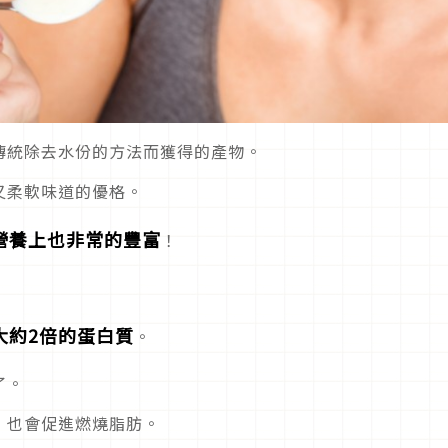
傳統除去水份的方法而獲得的產物。
又柔軟味道的優格。
營養上也非常的豐富
！
大約2倍的蛋白質
。
了。
，也會促進燃燒脂肪。