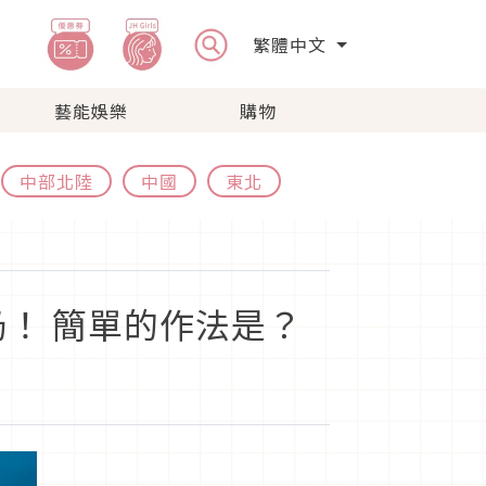
繁體中文
藝能娛樂
購物
中部北陸
中國
東北
！ 簡單的作法是？