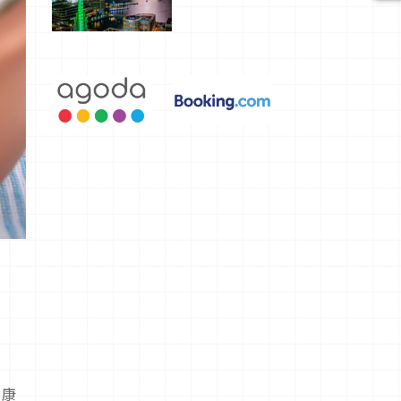
選，讓你不
用人擠人悠
閒欣賞
健康