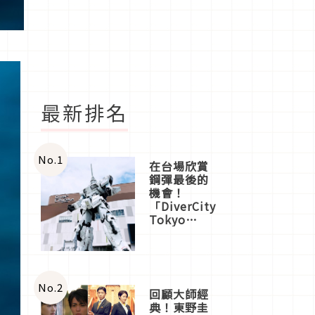
最新排名
No.
1
在台場欣賞
鋼彈最後的
機會！
「DiverCity
Tokyo
Plaza」搭
船、購物、
美食及夜
景，一次全
體驗
No.
2
回顧大師經
典！東野圭