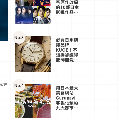
吾原作改編
的10部日本
影視作品推
薦
No.
3
必買日系腕
錶品牌
KUOE！不
張揚卻經得
起時間洗鍊
的經典之作
五選
es等
No.
4
用日本最大
美食網站
Gurunavi
客製化預約
九大都市餐
廳，打造專
屬美食體