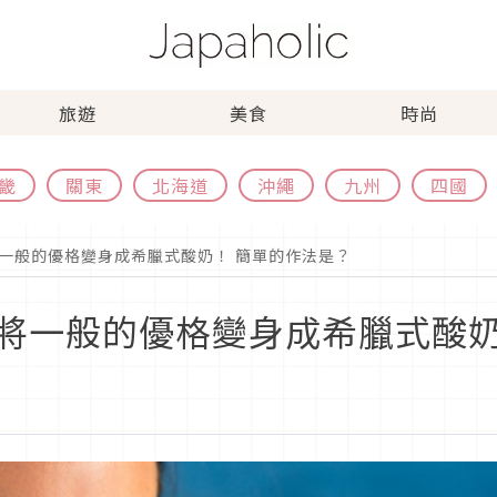
旅遊
美食
時尚
畿
關東
北海道
沖繩
九州
四國
一般的優格變身成希臘式酸奶！ 簡單的作法是？
將一般的優格變身成希臘式酸奶