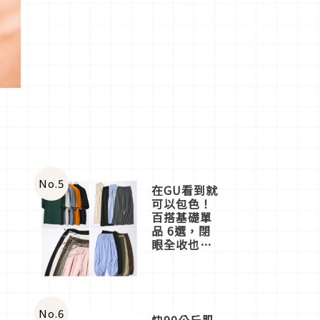
No.
5
在GU看到就
可以包色！
百搭基礎單
品 6選，閉
眼全收也不
心疼
No.
6
快90公斤肌