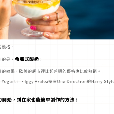
的優格。
希臘式酸奶
迎的是，
！
康的效果，歐美的超市裡比起普通的優格也比較熱銷。
rt」，Iggy Azalea還有One Direction的Harry Styl
力開始，到在家也能簡單製作的方法
！