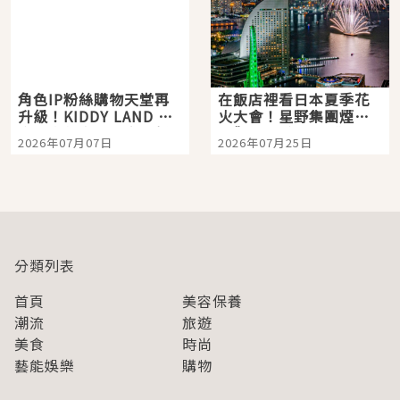
角色IP粉絲購物天堂再
在飯店裡看日本夏季花
升級！KIDDY LAND 原
火大會！星野集團煙火
宿店吉伊卡哇迎客，新
景觀飯店6選，讓你不用
2026年07月07日
2026年07月25日
開幕 OMOKADO 店3分
人擠人悠閒欣賞
即達
分類列表
首頁
美容保養
潮流
旅遊
美食
時尚
藝能娛樂
購物