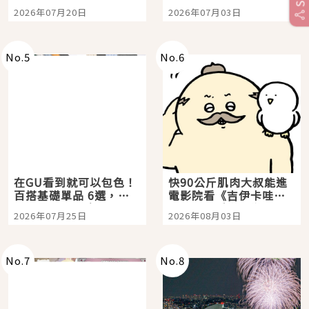
時間洗鍊的經典之作五
大都市餐廳，打造專屬
2026年07月20日
2026年07月03日
選
美食體驗！
No.
5
No.
6
在GU看到就可以包色！
快90公斤肌肉大叔能進
百搭基礎單品 6選，閉
電影院看《吉伊卡哇》
眼全收也不心疼
嗎？日本重金屬樂團
2026年07月25日
2026年08月03日
「打首」會長與nagano
老師一同給出了答案
No.
7
No.
8