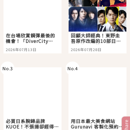
在台場欣賞鋼彈最後的
回顧大師經典！東野圭
機會！「DiverCity
吾原作改編的10部日本
Tokyo Plaza」搭船、
影視作品推薦
2026年07月13日
2026年07月28日
購物、美食及夜景，一
次全體驗
No.
3
No.
4
必買日系腕錶品牌
用日本最大美食網站
Share
KUOE！不張揚卻經得起
Gurunavi 客製化預約九