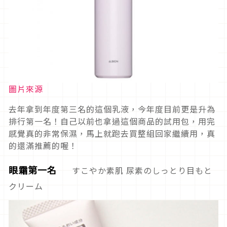
圖片來源
去年拿到年度第三名的這個乳液，今年度目前更是升為
排行第一名！自己以前也拿過這個商品的試用包，用完
感覺真的非常保濕，馬上就跑去買整組回家繼續用，真
的還滿推薦的喔！
眼霜第一名
すこやか素肌 尿素のしっとり目もと
クリーム