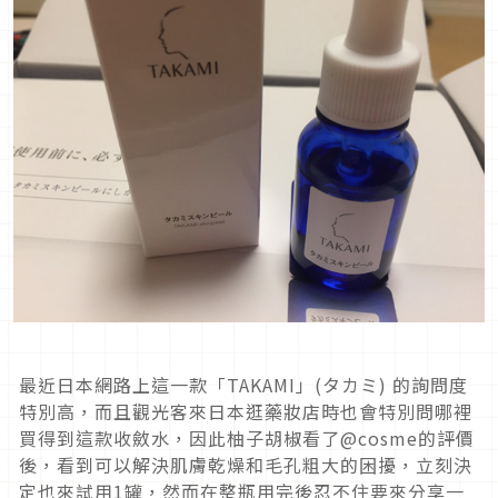
最近日本網路上這一款「TAKAMI」(タカミ) 的詢問度
特別高，而且觀光客來日本逛藥妝店時也會特別問哪裡
買得到這款收斂水，因此柚子胡椒看了@cosme的評價
後，看到可以解決肌膚乾燥和毛孔粗大的困擾，立刻決
定也來試用1罐，然而在整瓶用完後忍不住要來分享一