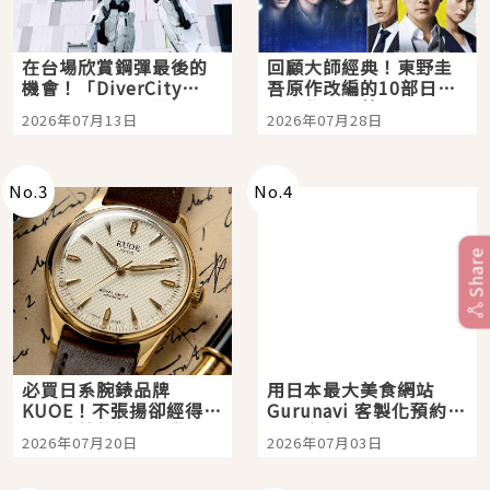
在台場欣賞鋼彈最後的
回顧大師經典！東野圭
機會！「DiverCity
吾原作改編的10部日本
Tokyo Plaza」搭船、
影視作品推薦
2026年07月13日
2026年07月28日
購物、美食及夜景，一
次全體驗
No.
3
No.
4
Share
必買日系腕錶品牌
用日本最大美食網站
KUOE！不張揚卻經得起
Gurunavi 客製化預約九
時間洗鍊的經典之作五
大都市餐廳，打造專屬
2026年07月20日
2026年07月03日
選
美食體驗！