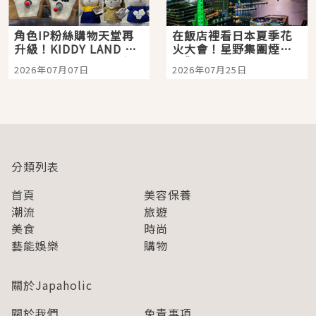
角色IP粉絲購物天堂再
在飯店裡看日本夏季花
升級！KIDDY LAND 原
火大會！星野集團煙火
宿店吉伊卡哇迎客，新
景觀飯店6選，讓你不用
2026年07月07日
2026年07月25日
開幕 OMOKADO 店3分
人擠人悠閒欣賞
即達
分類列表
首頁
美容保養
潮流
旅遊
美食
時尚
藝能娛樂
購物
關於Japaholic
關於我們
免責事項