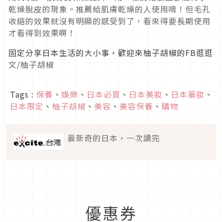
乾燥脫皮的現象。推薦給肌膚乾燥的人使用唷！但毛孔
收縮的效果就沒有明顯的感受到了，看來得要長期使用
才看得到效果啊！
固定分享日本生活的大小事，歡迎來柚子胡椒的FB逛逛
文/柚子胡椒
Tags :
保養
、
娛樂
、
日本必買
、
日本美妝
、
日本藥妝
、
日本限定
、
柚子胡椒
、
美容
、
美容保養
、
購物
最新奇的日本，一次讀完
優惠券