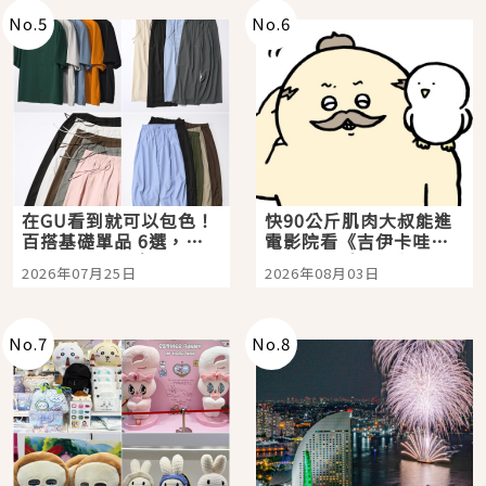
No.
5
No.
6
在GU看到就可以包色！
快90公斤肌肉大叔能進
百搭基礎單品 6選，閉
電影院看《吉伊卡哇》
眼全收也不心疼
嗎？日本重金屬樂團
2026年07月25日
2026年08月03日
「打首」會長與nagano
老師一同給出了答案
No.
7
No.
8