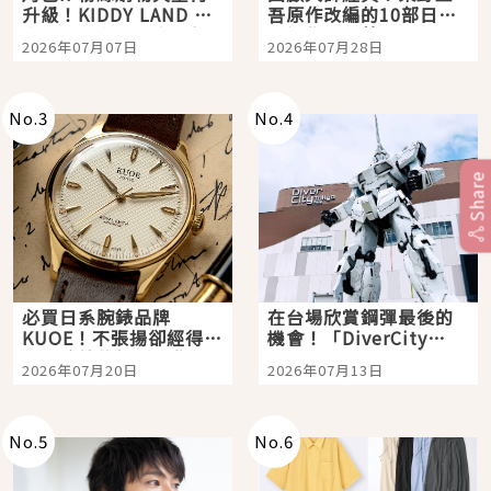
升級！KIDDY LAND 原
吾原作改編的10部日本
宿店吉伊卡哇迎客，新
影視作品推薦
2026年07月07日
2026年07月28日
開幕 OMOKADO 店3分
即達
No.
3
No.
4
Share
必買日系腕錶品牌
在台場欣賞鋼彈最後的
KUOE！不張揚卻經得起
機會！「DiverCity
時間洗鍊的經典之作五
Tokyo Plaza」搭船、
2026年07月20日
2026年07月13日
選
購物、美食及夜景，一
次全體驗
No.
5
No.
6