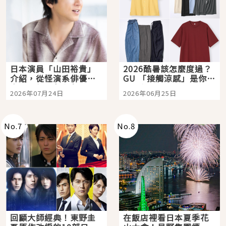
日本演員「山田裕貴」
2026酷暑該怎麼度過？
介紹，從怪演系俳優走
GU 「接觸涼感」是你的
向國民級日劇主角
夏日救星
2026年07月24日
2026年06月25日
No.
7
No.
8
回顧大師經典！東野圭
在飯店裡看日本夏季花