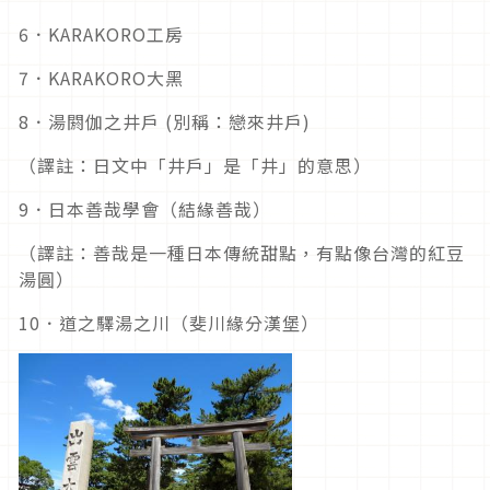
6．KARAKORO工房
7．KARAKORO大黑
8．湯閼伽之井戶 (別稱：戀來井戶)
（譯註：日文中「井戶」是「井」的意思）
9．日本善哉學會（結緣善哉）
（譯註：善哉是一種日本傳統甜點，有點像台灣的紅豆
湯圓）
10．道之驛湯之川（斐川緣分漢堡）