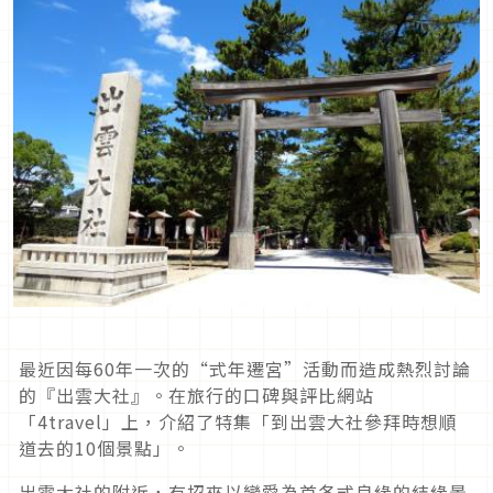
最近因每60年一次的“式年遷宮”活動而造成熱烈討論
的『出雲大社』。在旅行的口碑與評比網站
「4travel」上，介紹了特集「到出雲大社參拜時想順
道去的10個景點」。
出雲大社的附近，有招來以戀愛為首各式良緣的結緣景