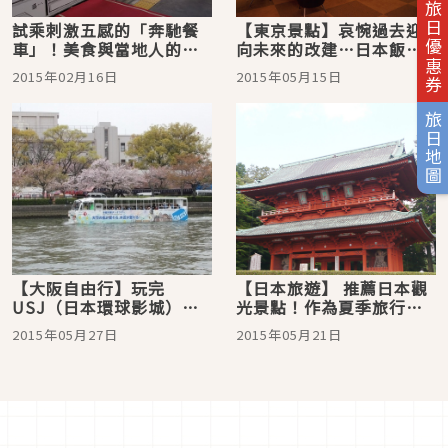
旅日優惠券
試乘刺激五感的「奔馳餐
【東京景點】哀惋過去迎
車」！美食與當地人的熱
向未來的改建…日本飯店
情歡迎令人感動
老字號代表「東京大倉飯
2015年02月16日
2015年05月15日
店」
旅日地圖
【大阪自由行】玩完
【日本旅遊】 推薦日本觀
USJ（日本環球影城）之
光景點！作為夏季旅行的
後想順便去看看的大阪好
參考、今年日本人想去的
2015年05月27日
2015年05月21日
玩景點10選
日本人氣觀光景點！