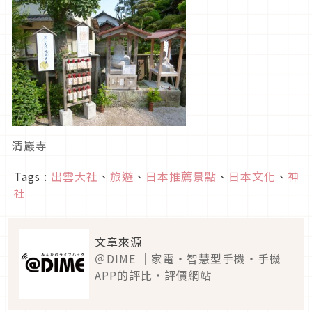
清巖寺
Tags :
出雲大社
、
旅遊
、
日本推薦景點
、
日本文化
、
神
社
文章來源
＠DIME ｜家電・智慧型手機・手機
APP的評比・評價網站