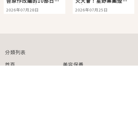
吾原作改編的10部日本
火大會！星野集團煙火
影視作品推薦
景觀飯店6選，讓你不用
2026年07月28日
2026年07月25日
人擠人悠閒欣賞
分類列表
首頁
美容保養
潮流
旅遊
美食
時尚
藝能娛樂
購物
關於Japaholic
關於我們
免責事項
寫手招募
Japaholic Girls招募
廣告、合作洽談
關鍵字列表