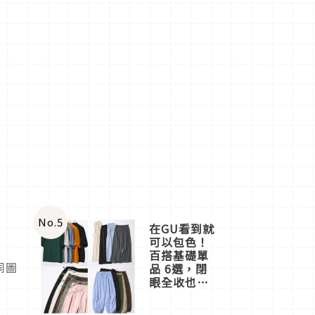
No.
5
在GU看到就
可以包色！
百搭基礎單
同圖
品 6選，閉
眼全收也不
心疼