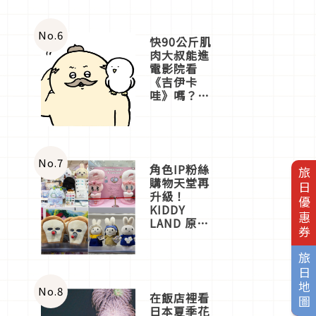
No.
6
快90公斤肌
肉大叔能進
電影院看
《吉伊卡
哇》嗎？日
本重金屬樂
團「打首」
會長與
nagano老師
一同給出了
No.
7
角色IP粉絲
旅日優惠券
答案
購物天堂再
升級！
KIDDY
LAND 原宿
店吉伊卡哇
迎客，新開
旅日地圖
幕
OMOKADO
店3分即達
No.
8
在飯店裡看
日本夏季花