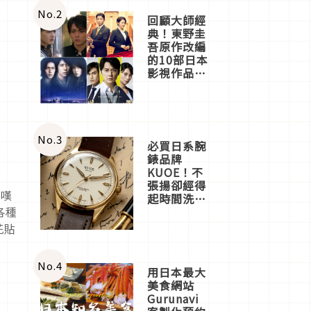
體驗
No.
2
回顧大師經
典！東野圭
吾原作改編
的10部日本
影視作品推
薦
No.
3
必買日系腕
錶品牌
KUOE！不
張揚卻經得
讚嘆
起時間洗鍊
的經典之作
各種
五選
花貼
No.
4
用日本最大
美食網站
Gurunavi