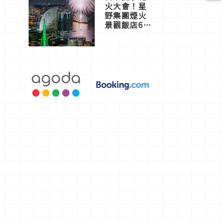
火大會！星
野集團煙火
景觀飯店6
選，讓你不
用人擠人悠
閒欣賞