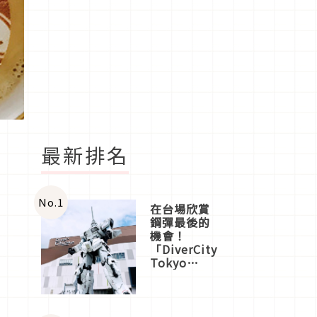
最新排名
No.
1
在台場欣賞
鋼彈最後的
機會！
「DiverCity
Tokyo
Plaza」搭
船、購物、
美食及夜
景，一次全