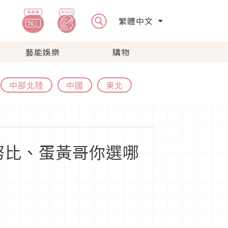
繁體中文
藝能娛樂
購物
中部北陸
中國
東北
史努比、蛋黃哥你選哪