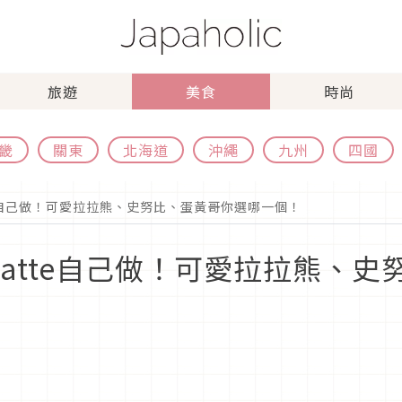
旅遊
美食
時尚
畿
關東
北海道
沖繩
九州
四國
tte自己做！可愛拉拉熊、史努比、蛋黃哥你選哪一個！
 Latte自己做！可愛拉拉熊、