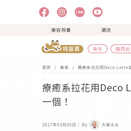
美容保養
潮流
東京
關西近
首頁
美食
療癒系拉花用Deco La
療癒系拉花用Deco
一個！
2017年03月05日
｜ By
大塚太太