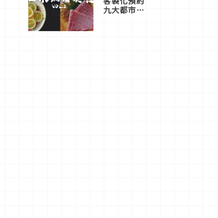
客製化預約
九大都市餐
廳，打造專
屬美食體
驗！