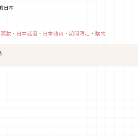
的日本
本藥妝
、
日本話題
、
日本雜貨
、
期間限定
、
購物
完