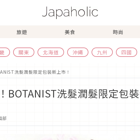
旅遊
美食
時尚
畿
關東
北海道
沖繩
九州
四國
ANIST洗髮潤髮限定包裝新上市！
BOTANIST洗髮潤髮限定包
編輯部