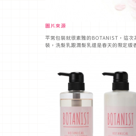
圖片來源
平常包裝就很素雅的BOTANIST，
裝，洗髮乳跟潤髮乳還是春天的限定版