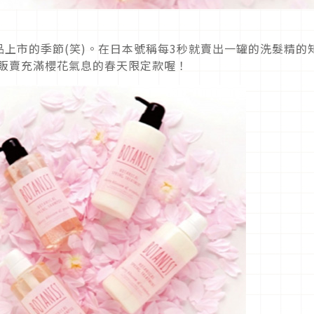
上市的季節(笑)。在日本號稱每3秒就賣出一罐的洗髮精的
開始販賣充滿櫻花氣息的春天限定款喔！