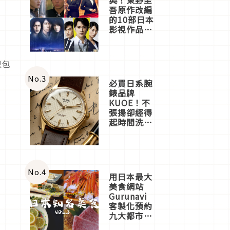
吾原作改編
的10部日本
影視作品推
薦
只包
No.
3
必買日系腕
錶品牌
KUOE！不
張揚卻經得
起時間洗鍊
的經典之作
五選
No.
4
用日本最大
美食網站
Gurunavi
客製化預約
九大都市餐
廳，打造專