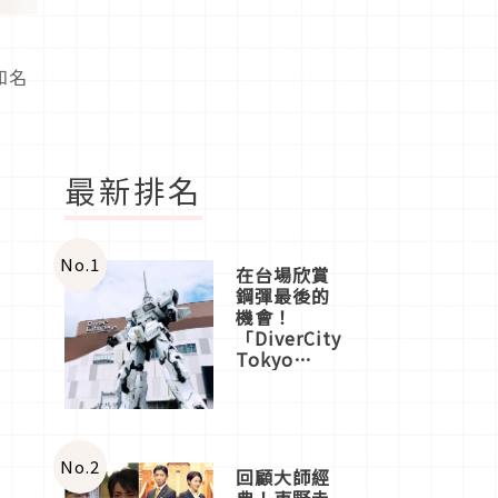
知名
最新排名
No.
1
在台場欣賞
鋼彈最後的
機會！
「DiverCity
Tokyo
Plaza」搭
船、購物、
美食及夜
景，一次全
體驗
No.
2
回顧大師經
典！東野圭