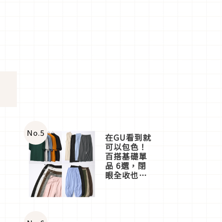
No.
5
在GU看到就
可以包色！
百搭基礎單
品 6選，閉
眼全收也不
心疼