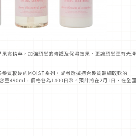
草果實精華，加強頭髮的修護及保濕效果，更讓頭髮更有光
髮質較硬的MOIST系列，或者選擇適合髮質較細較軟的
容量490ml，價格各為1400日幣。預計將在2月1日，在全