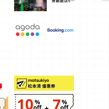
景觀飯店6
選，讓你不
用人擠人悠
閒欣賞