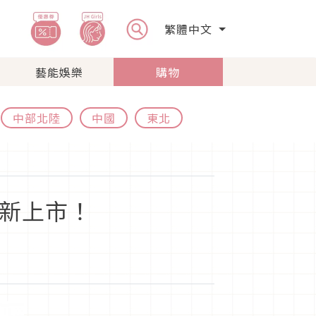
繁體中文
藝能娛樂
購物
中部北陸
中國
東北
裝新上市！