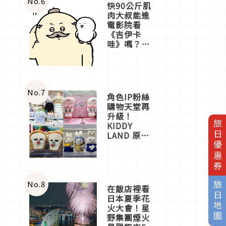
No.
6
快90公斤肌
肉大叔能進
電影院看
《吉伊卡
哇》嗎？日
本重金屬樂
團「打首」
會長與
nagano老師
一同給出了
No.
7
角色IP粉絲
答案
購物天堂再
升級！
旅日優惠券
KIDDY
LAND 原宿
店吉伊卡哇
迎客，新開
幕
OMOKADO
店3分即達
No.
8
旅日地圖
在飯店裡看
日本夏季花
火大會！星
野集團煙火