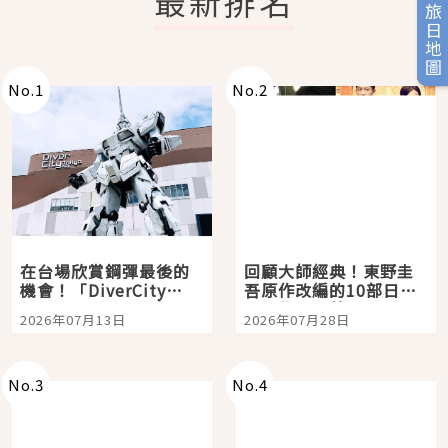
最新排名
旅日地圖
No.
1
No.
2
在台場欣賞鋼彈最後的
回顧大師經典！東野圭
機會！「DiverCity
吾原作改編的10部日本
Tokyo Plaza」搭船、
影視作品推薦
2026年07月13日
2026年07月28日
購物、美食及夜景，一
次全體驗
No.
3
No.
4