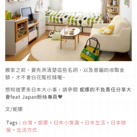
搬家之前，要先弄清楚這些名詞，以及普遍的收取金
額，才不會白花冤枉錢喔~
想知道更多日本大小事，請參閱
妮娜的不負責任分享大
會feat Japan粉絲專頁
♥
文/妮娜
Tags :
台灣
、
妮娜
、
日本小常識
、
日本生活
、
日本租
屋
、
生活方式