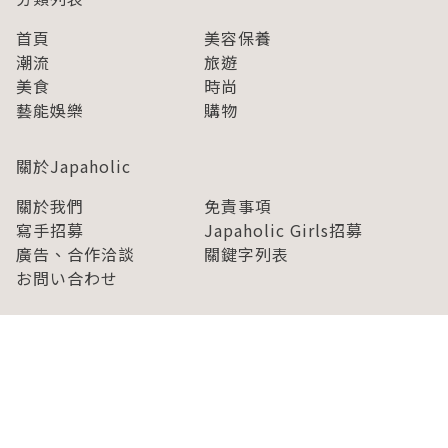
首頁
美容保養
潮流
旅遊
美食
時尚
藝能娛樂
購物
關於Japaholic
關於我們
免責事項
寫手招募
Japaholic Girls招募
廣告、合作洽談
關鍵字列表
お問い合わせ