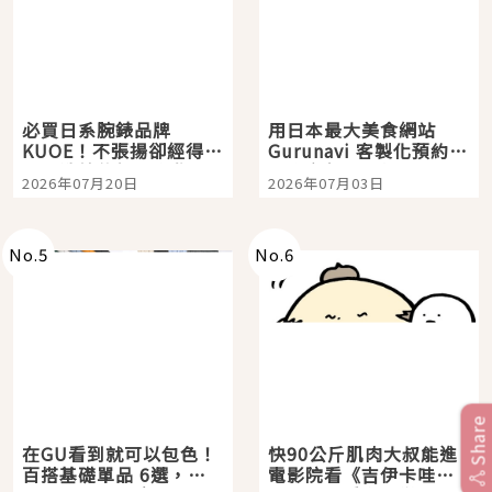
必買日系腕錶品牌
用日本最大美食網站
KUOE！不張揚卻經得起
Gurunavi 客製化預約九
時間洗鍊的經典之作五
大都市餐廳，打造專屬
2026年07月20日
2026年07月03日
選
美食體驗！
No.
5
No.
6
Share
在GU看到就可以包色！
快90公斤肌肉大叔能進
百搭基礎單品 6選，閉
電影院看《吉伊卡哇》