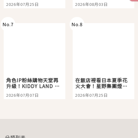
眼全收也不心疼
嗎？日本重金屬樂團
2026年07月25日
2026年08月03日
「打首」會長與nagano
老師一同給出了答案
No.
7
No.
8
角色IP粉絲購物天堂再
在飯店裡看日本夏季花
升級！KIDDY LAND 原
火大會！星野集團煙火
宿店吉伊卡哇迎客，新
景觀飯店6選，讓你不用
2026年07月07日
2026年07月25日
開幕 OMOKADO 店3分
人擠人悠閒欣賞
即達
分類列表