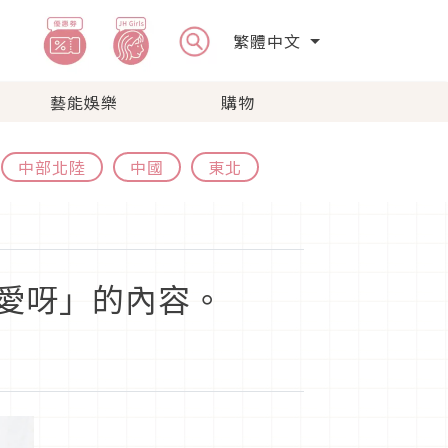
繁體中文
藝能娛樂
購物
中部北陸
中國
東北
愛呀」的內容。