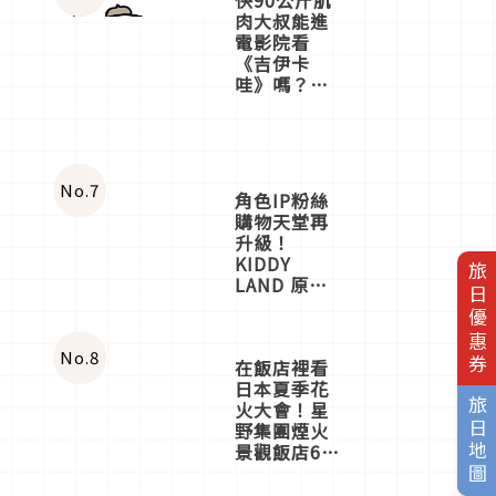
肉大叔能進
電影院看
《吉伊卡
哇》嗎？日
本重金屬樂
團「打首」
會長與
nagano老師
一同給出了
No.
7
角色IP粉絲
答案
購物天堂再
升級！
KIDDY
旅日優惠券
LAND 原宿
店吉伊卡哇
迎客，新開
幕
OMOKADO
店3分即達
No.
8
在飯店裡看
旅日地圖
日本夏季花
火大會！星
野集團煙火
景觀飯店6