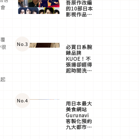
吾原作改編
約會
的10部日本
影視作品推
薦
回覆
No.
3
必買日系腕
會很
錶品牌
KUOE！不
張揚卻經得
起時間洗鍊
的經典之作
一起
五選
。
No.
4
用日本最大
美食網站
Gurunavi
客製化預約
九大都市餐
廳，打造專
屬美食體