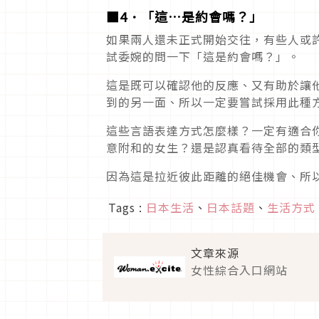
■4．「這…是約會嗎？」
如果兩人還未正式開始交往，有些人或
試委婉的問一下「這是約會嗎？」。
這是既可以確認他的反應、又有助於讓
到的另一面、所以一定要嘗試採用此種
這些言語表達方式怎麼樣？一定有適合
意附和的女生？還是認真看待全部的類
因為這是拉近彼此距離的絕佳機會、所
Tags :
日本生活
、
日本話題
、
生活方式
文章來源
女性綜合入口網站