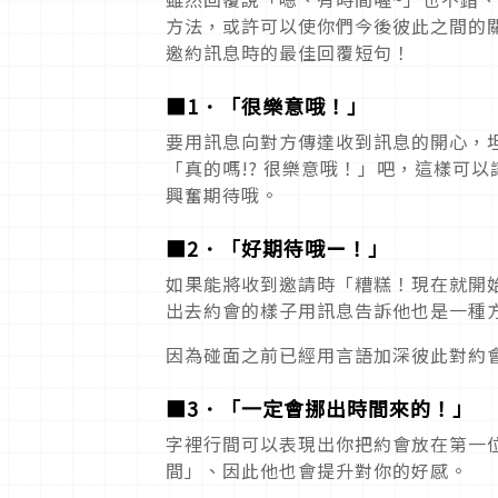
方法，或許可以使你們今後彼此之間的
邀約訊息時的最佳回覆短句！
■1．「很樂意哦！」
要用訊息向對方傳達收到訊息的開心，
「真的嗎!? 很樂意哦！」吧，這樣可
興奮期待哦。
■2．「好期待哦ー！」
如果能將收到邀請時「糟糕！現在就開
出去約會的樣子用訊息告訴他也是一種
因為碰面之前已經用言語加深彼此對約
■3．「一定會挪出時間來的！」
字裡行間可以表現出你把約會放在第一
間」、因此他也會提升對你的好感。