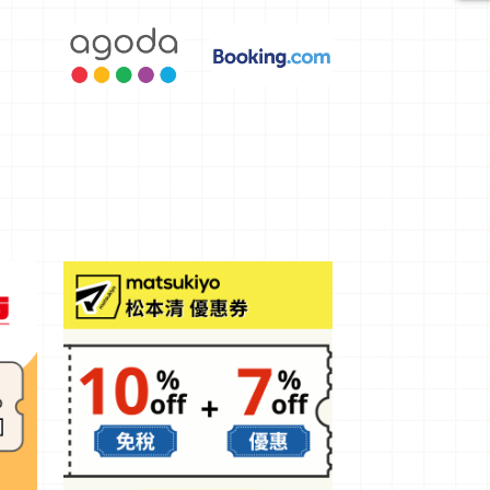
選，讓你不
用人擠人悠
閒欣賞