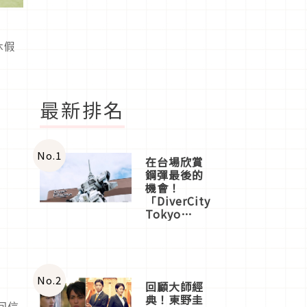
休假
最新排名
No.
1
在台場欣賞
鋼彈最後的
機會！
「DiverCity
Tokyo
Plaza」搭
船、購物、
美食及夜
景，一次全
體驗
No.
2
回顧大師經
典！東野圭
回信