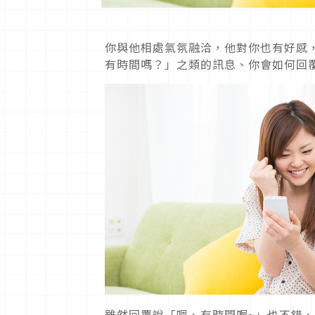
你與他相處氣氛融洽，他對你也有好感
有時間嗎？」之類的訊息、你會如何回
雖然回覆說「嗯、有時間喔~」也不錯