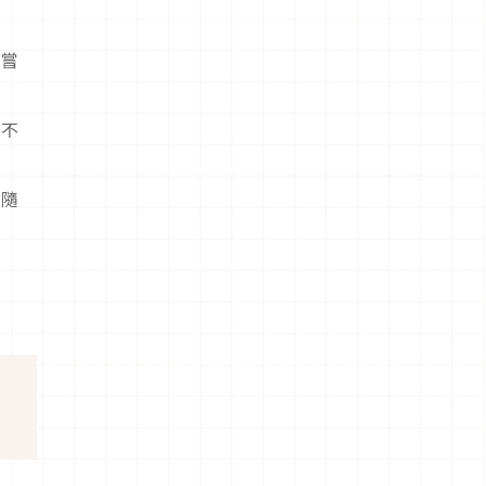
驗！
以嘗
看不
以隨