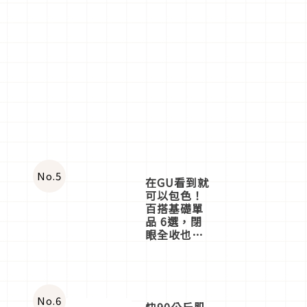
No.
5
在GU看到就
可以包色！
百搭基礎單
品 6選，閉
眼全收也不
心疼
No.
6
快90公斤肌