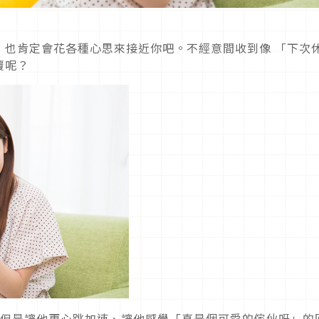
，也肯定會花各種心思來接近你吧。不經意間收到像 「下次
覆呢？
、但是讓他更心跳加速、讓他感覺「真是個可愛的傢伙呀」的