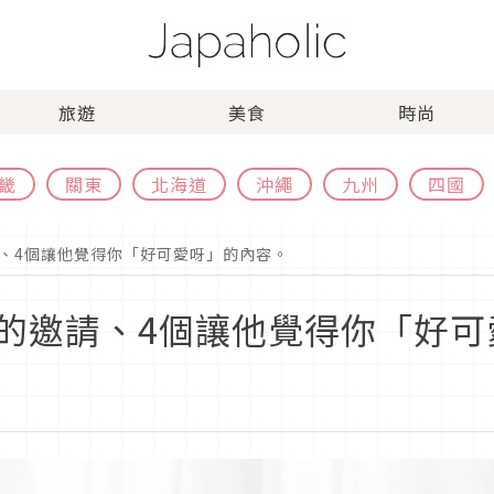
旅遊
美食
時尚
畿
關東
北海道
沖繩
九州
四國
、4個讓他覺得你「好可愛呀」的內容。
的邀請、4個讓他覺得你「好可