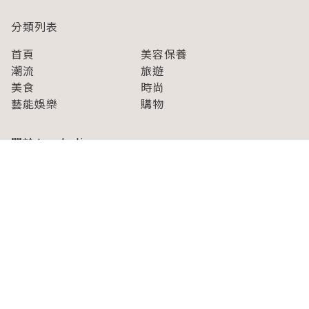
分類列表
首頁
美容保養
潮流
旅遊
美食
時尚
藝能娛樂
購物
關於Japaholic
關於我們
免責事項
寫手招募
Japaholic Girls招募
廣告、合作洽談
關鍵字列表
お問い合わせ