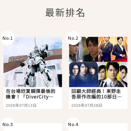
最新排名
No.
1
No.
2
在台場欣賞鋼彈最後的
回顧大師經典！東野圭
機會！「DiverCity
吾原作改編的10部日本
Tokyo Plaza」搭船、
影視作品推薦
2026年07月13日
2026年07月28日
購物、美食及夜景，一
次全體驗
No.
3
No.
4