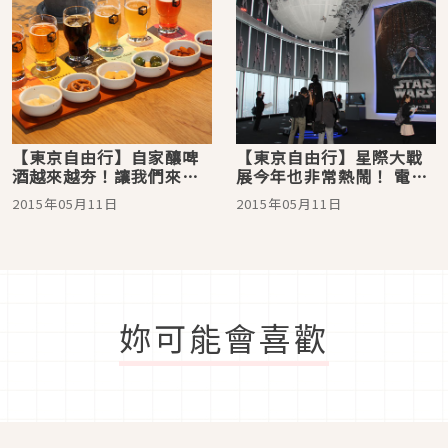
【東京自由行】自家釀啤
【東京自由行】星際大戰
酒越來越夯！讓我們來看
展今年也非常熱鬧！ 電影
看有哪些是要注目的新店
造勢活動粉絲們蜂擁而
2015年05月11日
2015年05月11日
喔
至！
妳可能會喜歡