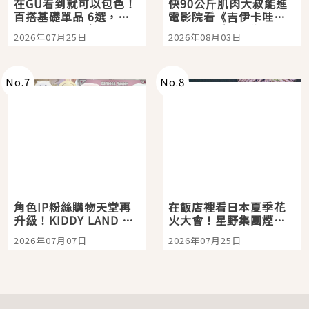
在GU看到就可以包色！
快90公斤肌肉大叔能進
百搭基礎單品 6選，閉
電影院看《吉伊卡哇》
眼全收也不心疼
嗎？日本重金屬樂團
2026年07月25日
2026年08月03日
「打首」會長與nagano
老師一同給出了答案
No.
7
No.
8
角色IP粉絲購物天堂再
在飯店裡看日本夏季花
升級！KIDDY LAND 原
火大會！星野集團煙火
宿店吉伊卡哇迎客，新
景觀飯店6選，讓你不用
2026年07月07日
2026年07月25日
開幕 OMOKADO 店3分
人擠人悠閒欣賞
即達