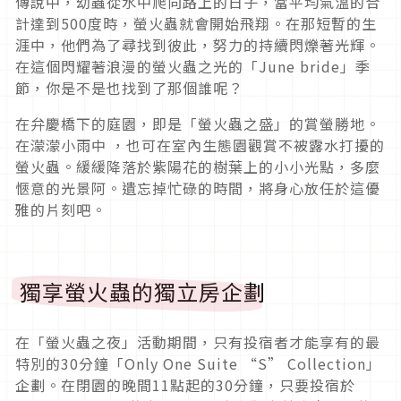
傳說中，幼蟲從水中爬向路上的日子，當平均氣溫的合
計達到500度時，螢火蟲就會開始飛翔。在那短暫的生
涯中，他們為了尋找到彼此，努力的持續閃爍著光輝。
在這個閃耀著浪漫的螢火蟲之光的「June bride」季
節，你是不是也找到了那個誰呢？
在弁慶橋下的庭園，即是「螢火蟲之盛」的賞螢勝地。
在濛濛小雨中 ，也可在室內生態園觀賞不被露水打擾的
螢火蟲。緩緩降落於紫陽花的樹葉上的小小光點，多麼
愜意的光景阿。遺忘掉忙碌的時間，將身心放任於這優
雅的片刻吧。
獨享螢火蟲的獨立房企劃
在「螢火蟲之夜」活動期間，只有投宿者才能享有的最
特別的30分鐘「Only One Suite “S” Collection」
企劃。在閉園的晚間11點起的30分鐘，只要投宿於