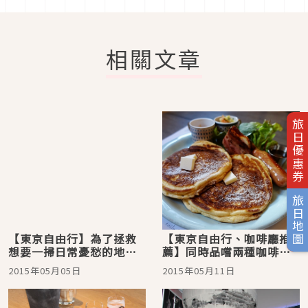
相關文章
旅日優惠券
旅日地圖
【東京自由行】為了拯救
【東京自由行、咖啡廳推
想要一掃日常憂愁的地球
薦】同時品嚐兩種咖啡的
人們而升級！ 「歸來的怪
特別組合與軟綿綿鬆餅／
2015年05月05日
2015年05月11日
獸酒場」／神奈川
祐天寺toile de liberte