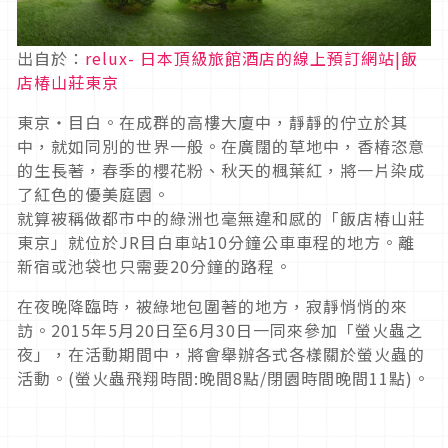
出自於：
relux- 日本頂級旅館酒店的線上預訂網站|飯
店椿山莊東京
東京‧目白。在成群的高樓大廈中，靜靜的佇立於其
中，就如同別的世界一般。在廣闊的草地中，香椿恣意
的生長著，春季的櫻花粉、秋天的楓葉紅，將一片染成
了紅色的優美庭園。
就算被稱做都市中的綠洲也毫無違和感的「飯店椿山莊
東京」就位於JR目白車站10分鐘公車車程的地方。離
新宿或池袋也只需要20分鐘的路程。
在夜晚降臨時，被綠地包圍著的地方，寂靜悄悄的來
訪。2015年5月20日至6月30日一同來參加「螢火蟲之
夜」，在活動期間中，將會舉辦各式各樣關於螢火蟲的
活動。(螢火蟲飛翔時間:晚間8點/閉園時間晚間11點)。