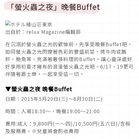
「螢火蟲之夜」晚餐Buffet
出自於：relux Magazine編輯部
在沉溺於螢火蟲之光的歡愉前，先享受晚餐Buffet吧。
如同螢火蟲之光閃爍著色彩的豐盛前菜。烤牛肉或鵝
肝，鮑魚等，充滿著奢侈料理的Buffet。讓心靈深處好
好享用初夏才擁有的浪漫螢火蟲之光吧。6/17‧19更可
伴隨著爵士樂，一起享受這一切。
▼螢火蟲之夜 晚餐Buffet
日期：2015年5月20日(三)～6月30日(二)
時間：入場18:30～，晚餐19:00～21:00
費用:成人：9,800円(一～四)/10,500円(五六日)/含稅
及服務費。※兒童將會酌收費用