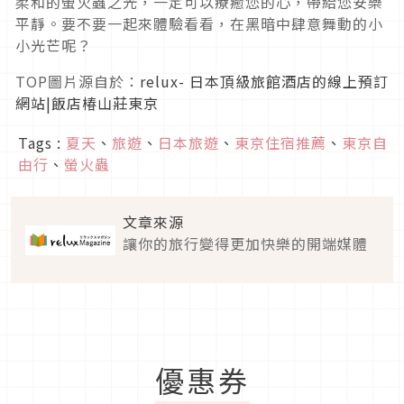
柔和的螢火蟲之光，一定可以療癒您的心，帶給您安樂
平靜。要不要一起來體驗看看，在黑暗中肆意舞動的小
小光芒呢？
TOP圖片源自於：
relux- 日本頂級旅館酒店的線上預訂
網站|飯店椿山莊東京
Tags :
夏天
、
旅遊
、
日本旅遊
、
東京住宿推薦
、
東京自
由行
、
螢火蟲
文章來源
讓你的旅行變得更加快樂的開端媒體
優惠券