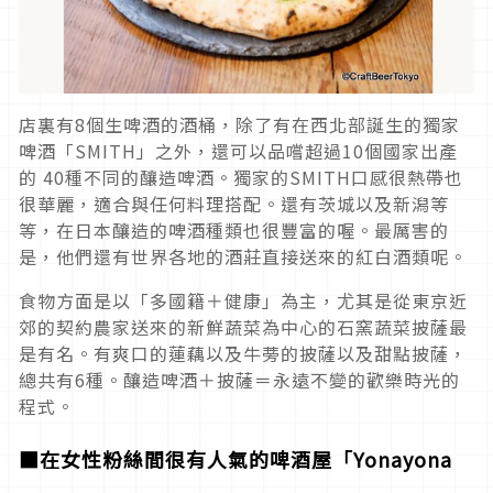
店裏有8個生啤酒的酒桶，除了有在西北部誕生的獨家
啤酒「SMITH」之外，還可以品嚐超過10個國家出產
的 40種不同的釀造啤酒。獨家的SMITH口感很熱帶也
很華麗，適合與任何料理搭配。還有茨城以及新潟等
等，在日本釀造的啤酒種類也很豐富的喔。最厲害的
是，他們還有世界各地的酒莊直接送來的紅白酒類呢。
食物方面是以「多國籍＋健康」為主，尤其是從東京近
郊的契約農家送來的新鮮蔬菜為中心的石窯蔬菜披薩最
是有名。有爽口的蓮藕以及牛蒡的披薩以及甜點披薩，
總共有6種。釀造啤酒＋披薩＝永遠不變的歡樂時光的
程式。
■在女性粉絲間很有人氣的啤酒屋「Yonayona