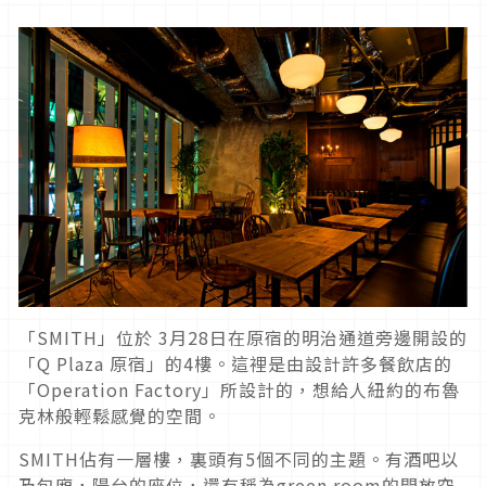
「SMITH」位於 3月28日在原宿的明治通道旁邊開設的
「Q Plaza 原宿」的4樓。這裡是由設計許多餐飲店的
「Operation Factory」所設計的，想給人紐約的布魯
克林般輕鬆感覺的空間。
SMITH佔有一層樓，裏頭有5個不同的主題。有酒吧以
及包廂，陽台的座位，還有稱為green room的開放空