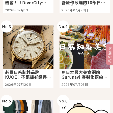
機會！「DiverCity
吾原作改編的10部日本
Tokyo Plaza」搭船、
影視作品推薦
2026年07月13日
2026年07月28日
購物、美食及夜景，一
次全體驗
No.
3
No.
4
Share
必買日系腕錶品牌
用日本最大美食網站
KUOE！不張揚卻經得起
Gurunavi 客製化預約九
時間洗鍊的經典之作五
大都市餐廳，打造專屬
2026年07月20日
2026年07月03日
選
美食體驗！
No.
5
No.
6