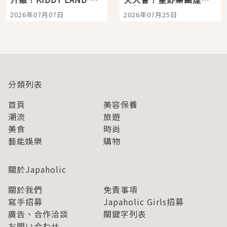
宿店吉伊卡哇迎客，新
景觀飯店6選，讓你不用
2026年07月07日
2026年07月25日
開幕 OMOKADO 店3分
人擠人悠閒欣賞
即達
分類列表
首頁
美容保養
潮流
旅遊
美食
時尚
藝能娛樂
購物
關於Japaholic
關於我們
免責事項
寫手招募
Japaholic Girls招募
廣告、合作洽談
關鍵字列表
お問い合わせ