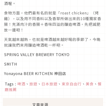
酒喔。
食物方面，他們最有名的就是「roast chicken」（烤
雞），以及用不同香料以及香草所做出來的10種獨家香
腸！充滿肉汁的香腸＋香味四溢的釀造啤酒，先把減肥
放一邊吧！
天氣越來越熱，也就是啤酒越來越好喝的季節了，今晚
就讓我們來用釀造啤酒乾一杯吧。
SPRING VALLEY BREWERY TOKYO
SMITH
Yonayona BEER KITCHEN 神田店
Tags :
啤酒
、
旅遊
、
日本旅遊
、
東京自由行
、
美食
、
餐
廳推薦
文章來源