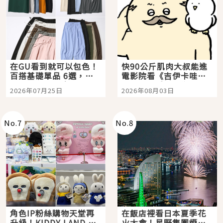
在GU看到就可以包色！
快90公斤肌肉大叔能進
百搭基礎單品 6選，閉
電影院看《吉伊卡哇》
眼全收也不心疼
嗎？日本重金屬樂團
2026年07月25日
2026年08月03日
「打首」會長與nagano
老師一同給出了答案
No.
7
No.
8
角色IP粉絲購物天堂再
在飯店裡看日本夏季花
升級！KIDDY LAND 原
火大會！星野集團煙火