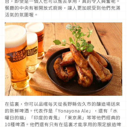
台，即使是一個人也可以進去享用，真的令人興奮呢。
餐廳的中央有著開放式廚房，讓人更加感受到他們充滿
活氣的氛圍喔。
在這裏，你可以品嚐毎天從長野縣佐久市的釀造場送來
的新鮮啤酒。代表作是「Yonayona Ale」，還有「水
曜日的貓」「印度的青鬼」「東京黑」等等他們經典的
10種啤酒。他們還有只有在這裏才能享用的限定醸造啤