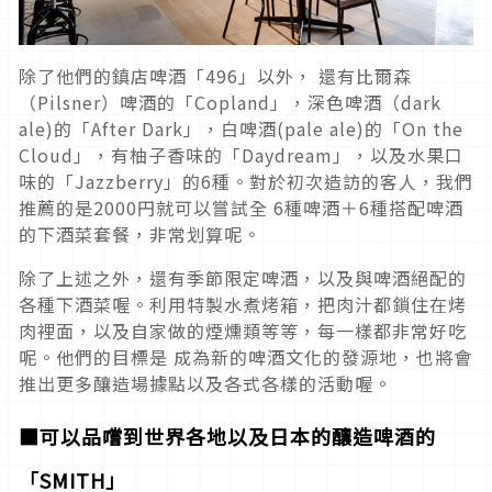
除了他們的鎮店啤酒「496」以外， 還有比爾森
（Pilsner）啤酒的「Copland」，深色啤酒（dark
ale)的「After Dark」，白啤酒(pale ale)的「On the
Cloud」，有柚子香味的「Daydream」，以及水果口
味的「Jazzberry」的6種。對於初次造訪的客人，我們
推薦的是2000円就可以嘗試全 6種啤酒＋6種搭配啤酒
的下酒菜套餐，非常划算呢。
除了上述之外，還有季節限定啤酒，以及與啤酒絕配的
各種下酒菜喔。利用特製水煮烤箱，把肉汁都鎖住在烤
肉裡面，以及自家做的煙燻類等等，每一樣都非常好吃
呢。他們的目標是 成為新的啤酒文化的發源地，也將會
推出更多釀造場據點以及各式各樣的活動喔。
■可以品嚐到世界各地以及日本的釀造啤酒的
「SMITH」