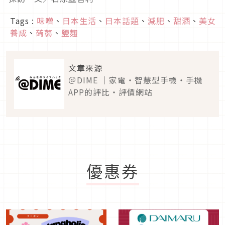
Tags :
味噌
、
日本生活
、
日本話題
、
減肥
、
甜酒
、
美女
養成
、
蒟蒻
、
鹽麴
文章來源
＠DIME ｜家電・智慧型手機・手機
APP的評比・評價網站
優惠券