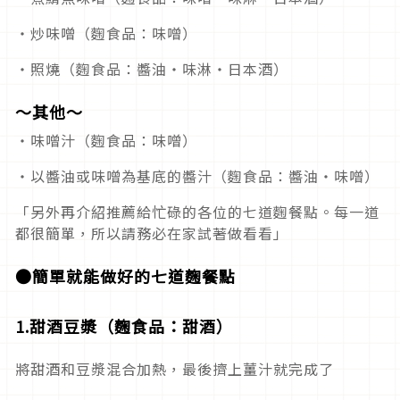
・炒味噌（麴食品：味噌）
・照燒（麴食品：醬油・味淋・日本酒）
～其他～
・味噌汁（麴食品：味噌）
・以醬油或味噌為基底的醬汁（麴食品：醬油・味噌）
「另外再介紹推薦給忙碌的各位的七道麴餐點。每一道
都很簡單，所以請務必在家試著做看看」
●簡單就能做好的七道麴餐點
1.甜酒豆漿（麴食品：甜酒）
將甜酒和豆漿混合加熱，最後擠上薑汁就完成了