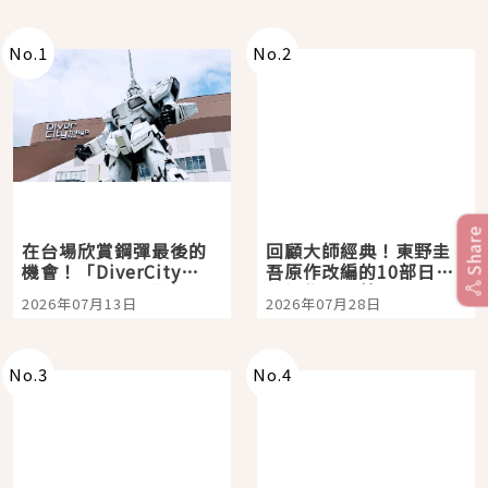
No.
1
No.
2
Share
在台場欣賞鋼彈最後的
回顧大師經典！東野圭
機會！「DiverCity
吾原作改編的10部日本
Tokyo Plaza」搭船、
影視作品推薦
2026年07月13日
2026年07月28日
購物、美食及夜景，一
次全體驗
No.
3
No.
4