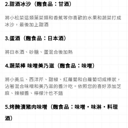
2.甜酒冰沙（麴食品：甘酒）
將小松菜這類葉菜類和香蕉等你喜歡的水果和蔬菜打成
冰沙，最後加上甜酒
3.蛋酒（麴食品：日本酒）
將日本酒、砂糖、蛋混合後加熱
4.蔬菜棒 味噌美乃滋（麴食品：味噌）
將小黃瓜、西洋芹、甜椒、紅蘿蔔和白蘿蔔切成棒狀，
沾著混合味噌和美乃滋的醬汁吃。依照您的喜好添加芝
麻、辣椒醬、檸檬汁也不錯
5.烤醃漬豬肉味噌（麴食品：味噌・味淋・料理
酒）