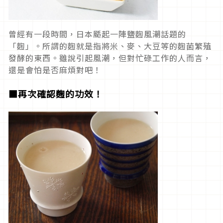
曾經有一段時間，日本颳起一陣鹽麴風潮話題的
「麴」。所謂的麴就是指將米、麥、大豆等的麴菌繁殖
發酵的東西。雖說引起風潮，但對忙碌工作的人而言，
還是會怕是否麻煩對吧！
■再次確認麴的功效！