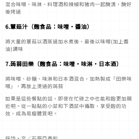
混合味噌、味淋、料理酒和辣椒和豬肉一起醃漬，醃好
後烤過
6.蕈菇汁（麴食品：味噌・醬油）
將大量的蕈菇以酒蒸過加水煮後，最後以味噌(加上醬
油)調味
7.蒟蒻田樂（麴食品：味噌・味淋・日本酒）
將味噌、砂糖、味淋和日本酒混合，加熱製成「田樂味
噌」，再放上燙過的蒟蒻
如果是這些餐點的話，即使在忙碌之中也能和麴更加親
近吧。從一點點的小菜和下酒菜中攝取，享受麴的功
效，成為易瘦體質吧。
採訪・文／石原亞香利