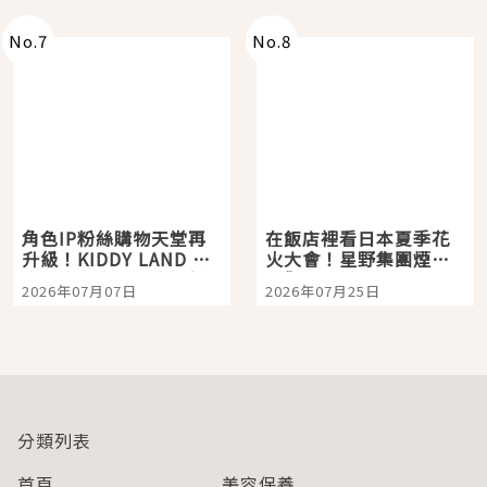
No.
7
No.
8
角色IP粉絲購物天堂再
在飯店裡看日本夏季花
升級！KIDDY LAND 原
火大會！星野集團煙火
宿店吉伊卡哇迎客，新
景觀飯店6選，讓你不用
2026年07月07日
2026年07月25日
開幕 OMOKADO 店3分
人擠人悠閒欣賞
即達
分類列表
首頁
美容保養