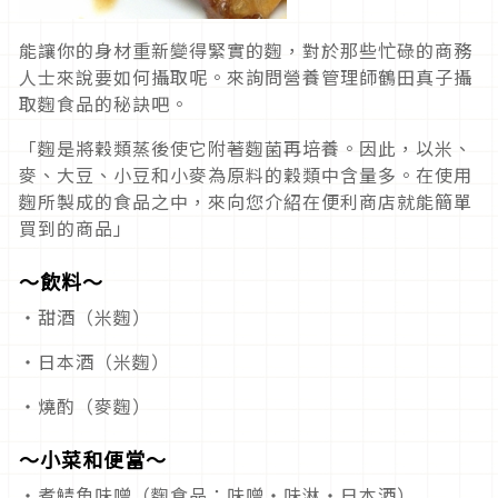
能讓你的身材重新變得緊實的麴，對於那些忙碌的商務
人士來說要如何攝取呢。來詢問營養管理師鶴田真子攝
取麴食品的秘訣吧。
「麴是將穀類蒸後使它附著麴菌再培養。因此，以米、
麥、大豆、小豆和小麥為原料的穀類中含量多。在使用
麴所製成的食品之中，來向您介紹在便利商店就能簡單
買到的商品」
～飲料～
・甜酒（米麴）
・日本酒（米麴）
・燒酌（麥麴）
～小菜和便當～
・煮鯖魚味噌（麴食品：味噌・味淋・日本酒）