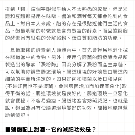
提到「麴」這個字眼似乎給人不太熟悉的感覺，但是米
麴和豆麴都是用在味噌、醬油和酒等每天都會吃到的食
品上。對日本人來說，麴的存在是很貼近他們生活的食
品。麴最明顯的特徵就是含有豐富的酵素。而且據說麴
的酵素具有很強的分解澱粉、蛋白質和脂肪的功能。
一旦攝取麴的酵素到人類體內中，首先會輕易地消化掉
在腸道當中的食物。另外，使用含麴菌的麴發酵食品所
製造出的酵素「澱粉酶」因為分解了澱粉而產生寡糖，
可以幫助你調整腸道環境。腸道環境的好壞是由腸道內
細菌的平衡所決定的。如果好菌和壞菌以及日和見菌
(不是好菌也不是壞菌，會因壞菌增加而加速其惡化)取
得平衡的話，腸道環境就是良好的。腸道環境一旦惡化
就會便秘，不容易變瘦。腸道堵塞會妨礙減肥。也就是
說，麴因為具有使腸道環境變好的功效，間接地能夠幫
助到減肥。
■鹽麴配上甜酒…它的減肥功效是？