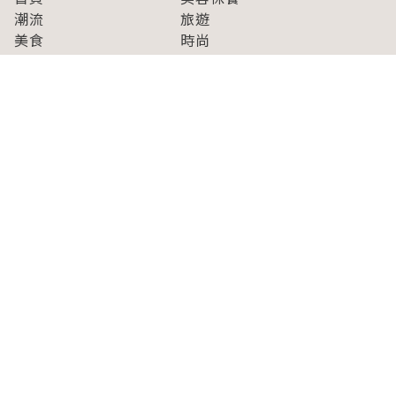
潮流
旅遊
美食
時尚
藝能娛樂
購物
關於Japaholic
關於我們
免責事項
寫手招募
Japaholic Girls招募
廣告、合作洽談
關鍵字列表
お問い合わせ
看看更多有關Japaholic！