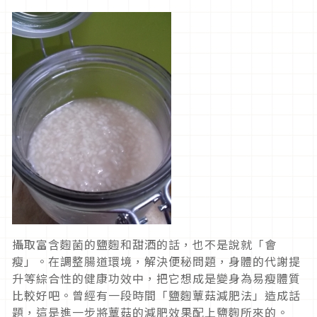
攝取富含麴菌的鹽麴和甜酒的話，也不是說就「會
瘦」。在調整腸道環境，解決便秘問題，身體的代謝提
升等綜合性的健康功效中，把它想成是變身為易瘦體質
比較好吧。曾經有一段時間「鹽麴蕈菇減肥法」造成話
題，這是進一步將蕈菇的減肥效果配上鹽麴所來的。