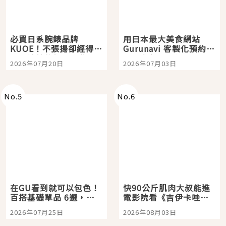
必買日系腕錶品牌
用日本最大美食網站
KUOE！不張揚卻經得起
Gurunavi 客製化預約九
時間洗鍊的經典之作五
大都市餐廳，打造專屬
2026年07月20日
2026年07月03日
選
美食體驗！
No.
5
No.
6
在GU看到就可以包色！
快90公斤肌肉大叔能進
百搭基礎單品 6選，閉
電影院看《吉伊卡哇》
眼全收也不心疼
嗎？日本重金屬樂團
2026年07月25日
2026年08月03日
「打首」會長與nagano
老師一同給出了答案