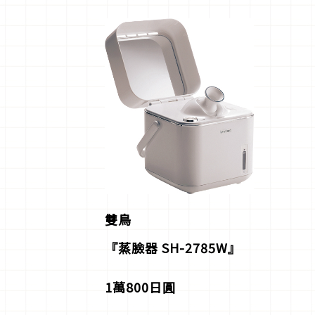
雙鳥
『蒸臉器 SH-2785W』
1萬800日圓