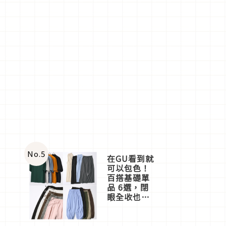
No.
5
在GU看到就
可以包色！
百搭基礎單
品 6選，閉
眼全收也不
心疼