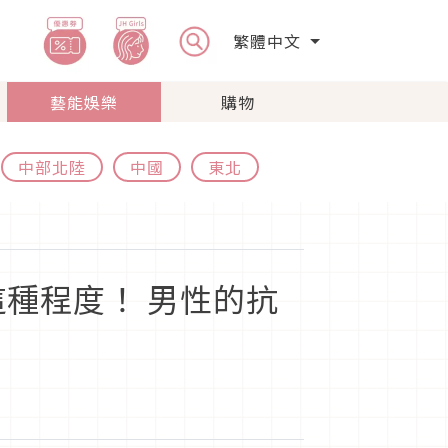
繁體中文
藝能娛樂
購物
中部北陸
中國
東北
種程度！ 男性的抗