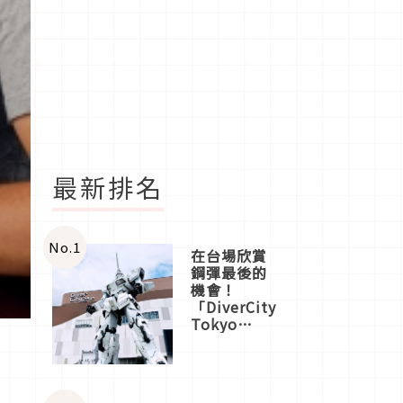
最新排名
No.
1
在台場欣賞
鋼彈最後的
機會！
「DiverCity
Tokyo
Plaza」搭
船、購物、
美食及夜
景，一次全