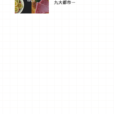
九大都市餐
廳，打造專
屬美食體
驗！