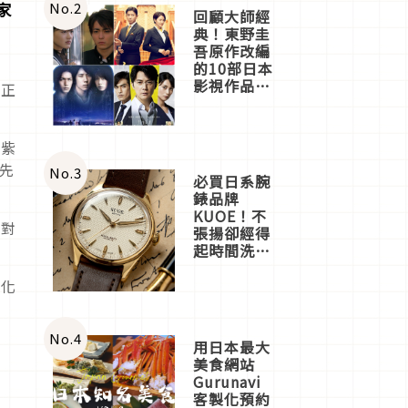
體驗
家
No.
2
回顧大師經
典！東野圭
吾原作改編
的10部日本
影視作品推
，正
薦
防紫
也先
No.
3
必買日系腕
錶品牌
KUOE！不
了對
張揚卻經得
起時間洗鍊
的經典之作
五選
老化
No.
4
用日本最大
美食網站
Gurunavi
客製化預約