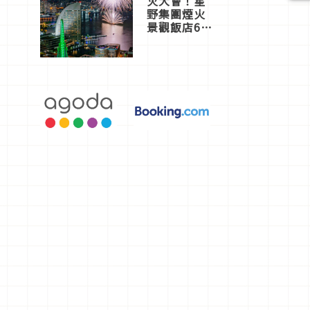
火大會！星
野集團煙火
景觀飯店6
選，讓你不
用人擠人悠
閒欣賞