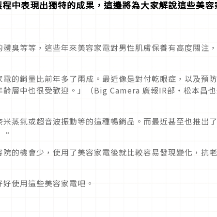
製程中表現出獨特的成果，這邊將為大家解說這些美容
的體臭等等，這些年來美容家電對男性肌膚保養有高度關注
家電的銷量比前年多了兩成。最近像是對付乾眼症，以及預
層中也很受歡迎。」（Big Camera 廣報IR部・松本昌
奈米蒸氣或超音波振動等的這種暢銷品。而最近甚至也推出
」。
容院的機會少，使用了美容家電後就比較容易發現變化，抗
好好使用這些美容家電吧。