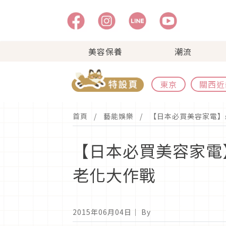
美容保養
潮流
東京
關西近
首頁
藝能娛樂
【日本必買美容家電】
【日本必買美容家電
老化大作戰
2015年06月04日
｜ By