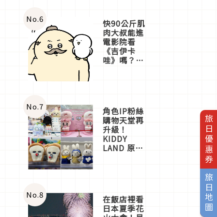
No.
6
快90公斤肌
肉大叔能進
電影院看
《吉伊卡
哇》嗎？日
本重金屬樂
團「打首」
會長與
nagano老師
一同給出了
No.
7
角色IP粉絲
答案
旅日優惠券
購物天堂再
升級！
KIDDY
LAND 原宿
店吉伊卡哇
迎客，新開
幕
旅日地圖
OMOKADO
店3分即達
No.
8
在飯店裡看
日本夏季花