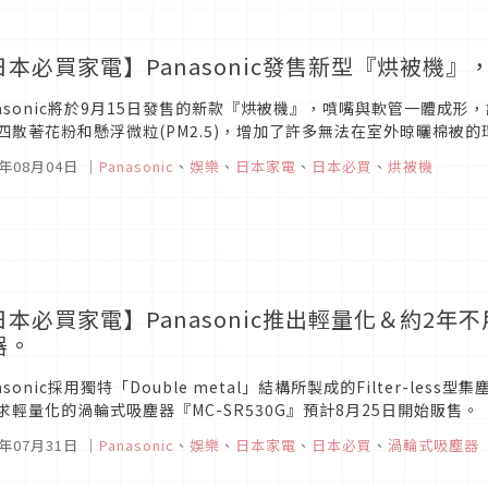
日本必買家電】Panasonic發售新型『烘被機
nasonic將於9月15日發售的新款『烘被機』，噴嘴與軟管一體成
四散著花粉和懸浮微粒(PM2.5)，增加了許多無法在室外晾曬棉被
需求與日俱增。消費者在冬季使用烘被機時，「暖被」比「烘乾」的需
5年08月04日
｜
Panasonic
、
娛樂
、
日本家電
、
日本必買
、
烘被機
日本必買家電】Panasonic推出輕量化＆約2
器。
nasonic採用獨特「Double metal」結構所製成的Filter-l
求輕量化的渦輪式吸塵器『MC-SR530G』預計8月25日開始販售。
8×長327×高290mm本體重量（合計重量...
5年07月31日
｜
Panasonic
、
娛樂
、
日本家電
、
日本必買
、
渦輪式吸塵器