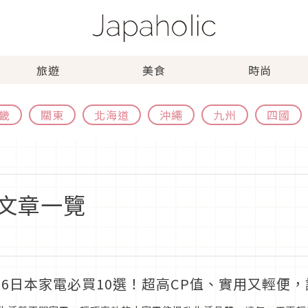
旅遊
美食
時尚
畿
關東
北海道
沖繩
九州
四國
關文章一覽
026日本家電必買10選！超高CP值、實用又輕便