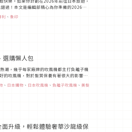
快樂。如果你計劃在2026年前往日本旅遊，
錯過！本文是編輯部精心為你準備的2026年
最實用的家電提升...
得利
、
象印
、選購懶人包
機的熱潮，幾乎每家廠牌的吹風機都主打負離子機
好的吹風機，對於髮質保養有著很大的影響，
愛的10...
物
、
日本購物
、
日本吹風機
、
負離子吹風機
、
美髮
容儀全面升級，輕鬆體驗奢華沙龍級保