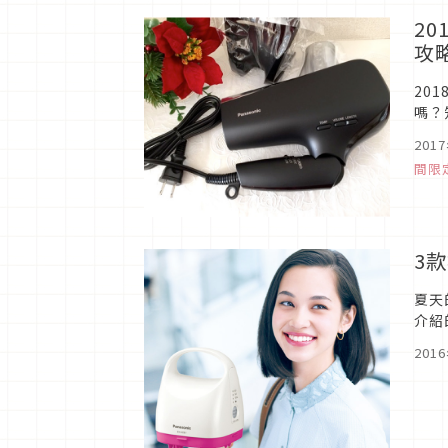
2
攻
20
嗎？
日本
201
間限
3
夏天
介紹
201