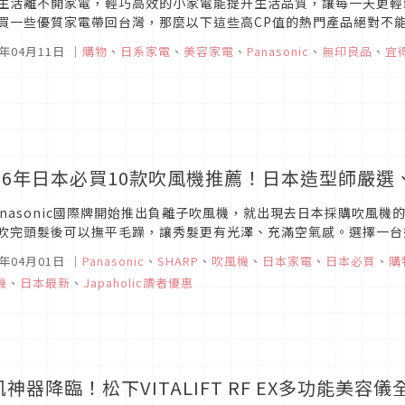
生活離不開家電，輕巧高效的小家電能提升生活品質，讓每一天更輕鬆
買一些優質家電帶回台灣，那麼以下這些高CP值的熱門產品絕對不能
得入手的10款日本家電！讓你回台灣時不必擔心行李箱太滿，輕鬆帶回
5年04月11日
｜
購物
、
日系家電
、
美容家電
、
Panasonic
、
無印良品
、
宜
026年日本必買10款吹風機推薦！日本造型師嚴選
anasonic國際牌開始推出負離子吹風機，就出現去日本採購吹風
吹完頭髮後可以撫平毛躁，讓秀髮更有光澤、充滿空氣感。選擇一台
Japaholic編輯部就要為大家介紹在日本具有高人氣、且受日本造型師喜
5年04月01日
｜
Panasonic
、
SHARP
、
吹風機
、
日本家電
、
日本必買
、
購
機
、
日本最新
、
Japaholic讀者優惠
肌神器降臨！松下VITALIFT RF EX多功能美