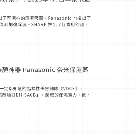
了可濕拖的清潔吸頭，Panasonic 也推出了
測加強除濕。SHARP 推出了超實用的超音
...
器 Panasonic 奈米保濕蒸
一定都知道的指標性美容雜誌《VOCE》，
濕蒸臉器EH-SA0B」，超威的保濕實力，被日
款「溫...