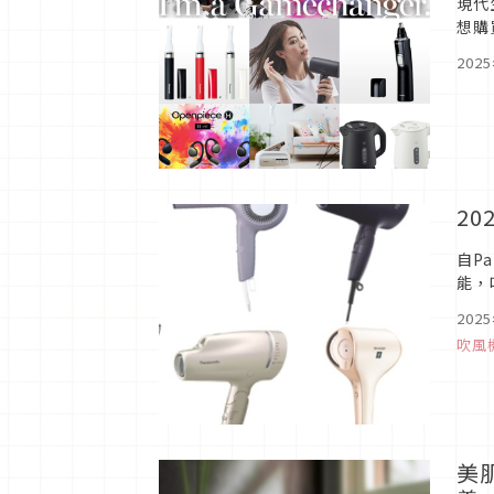
現代
想購
最值
202
2
自P
能，
本次
202
吹風
美