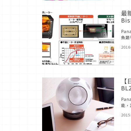
最
Bi
Pa
魚類
極致
201
【
BL
Pa
能，
長25
201