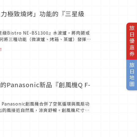
大火力極致燒烤」功能的『三星級
旅日優惠券
Bistro NE-BS1300』水波爐，將肉類或
何將三種功能（微波爐、烤箱、蒸爐）發揮到
..
物
旅日地圖
nasonic新品『創風機Q F-
圓）Panasonic創風機合併了空氣循環與風扇功
機吹出的風接近自然風，涼爽舒暢。創風機尺寸為