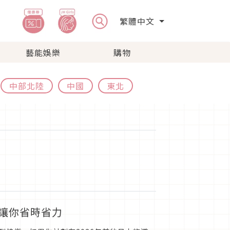
繁體中文
藝能娛樂
購物
中部北陸
中國
東北
，讓你省時省力