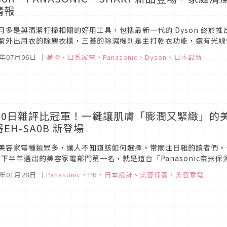
情報
月多是與清潔打掃相關的好用工具，包括最新一代的 Dyson 終於推出
潔外出用衣的除塵衣櫃，三菱的除濕機則是主打乾衣功能，還有光線偵
衣清潔筆，一隻在手局部髒汙無所遁形。IRIS 為戶外活動愛好者推出了
3年07月06日
｜
購物
、
日系家電
、
Panasonic
、
Dyson
、
日本最新
020日雜評比冠軍！一鍵讓肌膚「膨潤又緊緻」的美顏神
EH-SA0B 新登場
美容家電種類眾多，讓人不知道該如何選擇。常關注日雜的讀者們。
20下半年選出的美容家電部門第一名，就是這台「Panasonic奈米保
性譽為「蒸臉器教祖」，用過一次就會愛上！搭配Kevin老師直播推薦
1年01月28日
｜
Panasonic
、
PR
、
日本設計
、
美容保養
、
美容家電