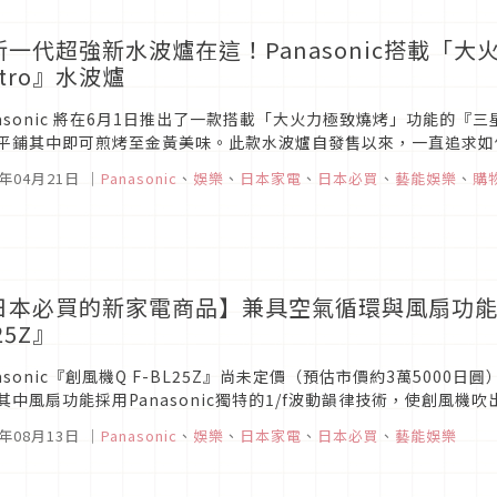
新一代超強新水波爐在這！Panasonic搭載「
stro』水波爐
nasonic 將在6月1日推出了一款搭載「大火力極致燒烤」功能的『三星級
平鋪其中即可煎烤至金黃美味。此款水波爐自發售以來，一直追求如
，只需一台即可「烤、煮、蒸、炸」，輕鬆做出美味料理，是自2015.
6年04月21日
｜
Panasonic
、
娛樂
、
日本家電
、
日本必買
、
藝能娛樂
、
購
日本必買的新家電商品】兼具空氣循環與風扇功能的Pa
25Z』
nasonic『創風機Q F-BL25Z』尚未定價（預估市價約3萬5000日
其中風扇功能採用Panasonic獨特的1/f波動韻律技術，使創風
0mm x高270mm x 寬250mm（含底座）...
5年08月13日
｜
Panasonic
、
娛樂
、
日本家電
、
日本必買
、
藝能娛樂