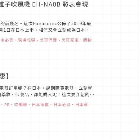
離子吹風機 EH-NA0B 發表會現
前幾名。這次Panasonic公佈了2019年最
年9月1日在日本上市，相信又會立刻成為日本必
日本必買
、
現場報導
、
美容保養
、
美容家電
、
購物
優惠】
電器訂單呢？在日本，說到購買電器，立刻就
電器，連藥妝、保養品，都能購入呢！這次要介紹的是
..
、
PR
、
吹風機
、
日本家電
、
日本必買
、
日本藥