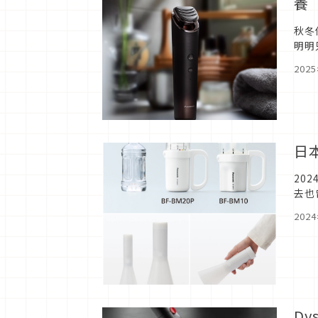
養
秋冬
明明
的細
202
日
20
去也
注意
202
Dy