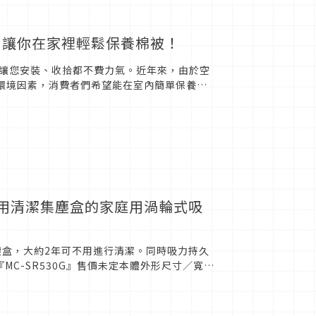
』，讓你在家裡輕鬆保養棉被！
形，讓您安裝、收拾都不費力氣。近年來，由於空
的環境因素，消費者們希望能在室內簡單保養棉
求更高，根...
年不用清潔集塵盒的家庭用渦輪式吸
ess型集塵盒，大約2年可不用進行清潔。同時吸力持久
『MC-SR530G』售價未定本體外形尺寸／寬