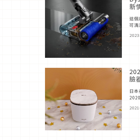
新
這個
可清
波汙
202
2
臉器
日本
20
本女
202