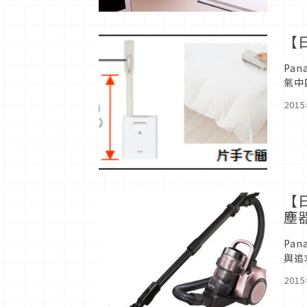
【
Pa
氣中
被的
201
【
塵
Pa
與追
23
201