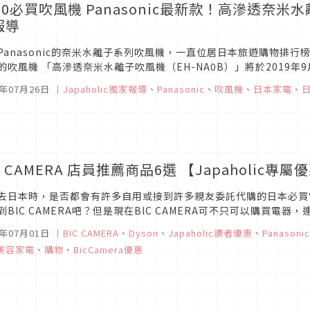
20必買吹風機 Panasonic最新款！高滲透奈米水
報導
Panasonic的奈米水離子系列吹風機，一直位居日本旅遊購物排行榜的
的吹風機 「高滲透奈米水離子吹風機（EH-NA0B）」將於2019
品。趕快來看看Japaholic編輯團隊搶先直擊的新品發表會...
9年07月26日
｜
Japaholic獨家報導
、
Panasonic
、
吹風機
、
日本家電
、
C CAMERA 店員推薦商品6選 【Japaholic專屬
去日本時，是否都會有許多自用或接到許多親友委託代購的日本必買
到BIC CAMERA吧？但是現在BIC CAMERA可不只可以購買
C CAMERA店員所推薦的2019年日本必買商品，下次去日本時參考一下.
9年07月01日
｜
BIC CAMERA
、
Dyson
、
Japaholic讀者優惠
、
Panasonic
美容家電
、
購物
、
BicCamera優惠