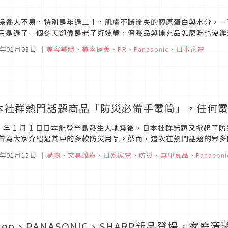
保養大不易，特別是年過三十，肌膚不斷流失的膠原蛋白與水分，一
只是過了一個冬天卻像是老了好幾歲，保養品與補充品怎麼吃也沒辦
紋，真的是最苦惱憂愁的季節了！不過PanasonicBeauty帶給大家
5年01月03日
｜
美容美體
、
美容保養
、
PR
、
Panasonic
、
日本家電
本社群熱門話題商品「防災必備手電筒」，任何
24 年 1 月 1 日日本能登半島發生大地震後，日本社群話題又掀起了防
曾為大家介紹過其中的多款防災用品。然而，這次在熱門話題的眾多
，許多人也表示非常想購入，快來看看有何吸引人之處吧！
4年01月15日
｜
購物
、
文具雜貨
、
日系家電
、
防災
、
無印良品
、
Panasoni
son、PANASONIC、SHARP新品登場，家庭