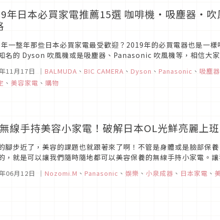
019年日本必買家電推薦15選 咖啡機・吸塵器・
略
18年一整年那些日本必買家電最受歡迎？2019年的必買電器也是一
知名的 Dyson 吹風機或是吸塵器、Panasonic 吹風機等，
必買生活電器呢！這裡就統整價格來介紹給你榮獲2017年度人氣3C家.
7年11月17日
｜
BALMUDA
、
BIC CAMERA
、
Dyson
、
Panasonic
、
吸塵器
定
、
美容家電
、
購物
款無線手持美容小家電！破解日本OL光鮮亮麗上
的腳步近了，美容的課題也就跟著來了啊！不管是身體或是臉部保養
的，就是可以讓我們隨時隨地都可以美容保養的無線手持小家電。讓
6年06月12日
｜
Nozomi.M
、
Panasonic
、
娛樂
、
小泉成器
、
日本家電
、