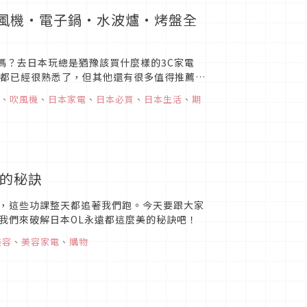
吹風機・電子鍋・水波爐・烤盤全
樣嗎？去日本玩總是猶豫該買什麼樣的3C家電
相信大家都已經很熟悉了，但其他還有很多值得推薦的
..
、
吹風機
、
日本家電
、
日本必買
、
日本生活
、
期
班的秘訣
，這些功課整天都追著我們跑。今天要跟大家
我們來破解日本OL永遠都這麼美的秘訣吧！
美容
、
美容家電
、
購物