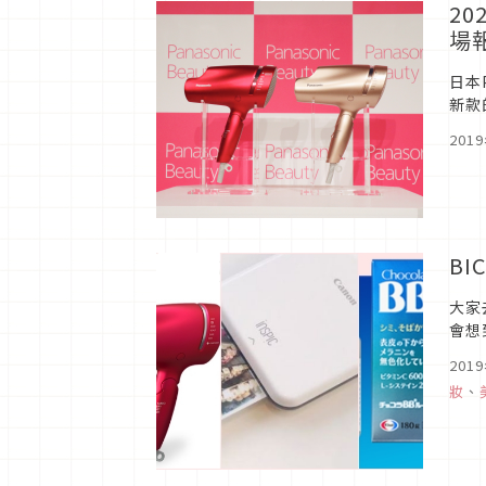
20
場
日本
新款
買商
201
BI
大家
會想
BI
201
妝
、