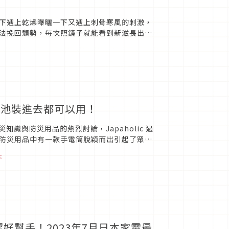
下遇上乾燥曝曬一下又遇上刺骨寒風的刺激，
法挽回頹勢，每次照鏡子就能看到新滋長出來
全新的保養福音，...
電池裝進去都可以用！
災知識與防災用品的熱烈討論，Japaholic 過
防災用品中有一款手電筒脫穎而出引起了眾多
c
清潔好幫手！2023年7月日本家電最