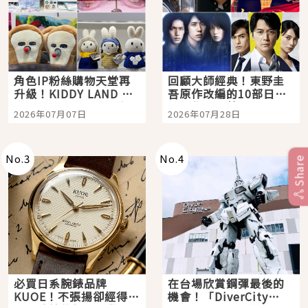
角色IP粉絲購物天堂再
回顧大師經典！東野圭
升級！KIDDY LAND 原
吾原作改編的10部日本
宿店吉伊卡哇迎客，新
影視作品推薦
2026年07月07日
2026年07月28日
開幕 OMOKADO 店3分
即達
No.
3
No.
4
Share
必買日系腕錶品牌
在台場欣賞鋼彈最後的
KUOE！不張揚卻經得起
機會！「DiverCity