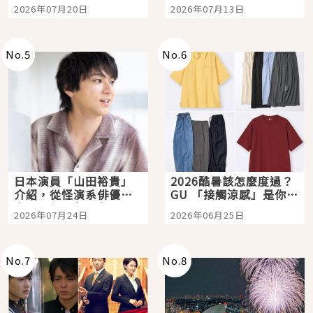
時間洗鍊的經典之作五
Tokyo Plaza」搭船、
2026年07月20日
2026年07月13日
選
購物、美食及夜景，一
次全體驗
No.
5
No.
6
日本演員「山田裕貴」
2026酷暑該怎麼度過？
介紹，從怪演系俳優走
GU 「接觸涼感」是你的
向國民級日劇主角
夏日救星
2026年07月24日
2026年06月25日
No.
7
No.
8