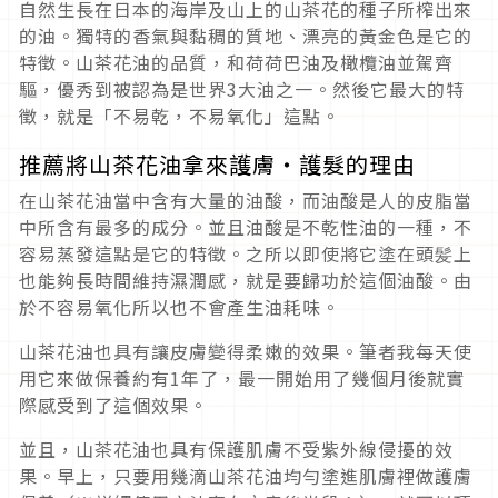
自然生長在日本的海岸及山上的山茶花的種子所榨出來
的油。獨特的香氣與黏稠的質地、漂亮的黃金色是它的
特徵。山茶花油的品質，和荷荷巴油及橄欖油並駕齊
驅，優秀到被認為是世界3大油之一。然後它最大的特
徵，就是「不易乾，不易氧化」這點。
推薦將山茶花油拿來護膚・護髮的理由
在山茶花油當中含有大量的油酸，而油酸是人的皮脂當
中所含有最多的成分。並且油酸是不乾性油的一種，不
容易蒸發這點是它的特徵。之所以即使將它塗在頭髪上
也能夠長時間維持濕潤感，就是要歸功於這個油酸。由
於不容易氧化所以也不會產生油耗味。
山茶花油也具有讓皮膚變得柔嫩的效果。筆者我每天使
用它來做保養約有1年了，最一開始用了幾個月後就實
際感受到了這個效果。
並且，山茶花油也具有保護肌膚不受紫外線侵擾的效
果。早上，只要用幾滴山茶花油均勻塗進肌膚裡做護膚