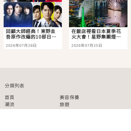
回顧大師經典！東野圭
在飯店裡看日本夏季花
吾原作改編的10部日本
火大會！星野集團煙火
影視作品推薦
景觀飯店6選，讓你不用
2026年07月28日
2026年07月25日
人擠人悠閒欣賞
分類列表
首頁
美容保養
潮流
旅遊
美食
時尚
藝能娛樂
購物