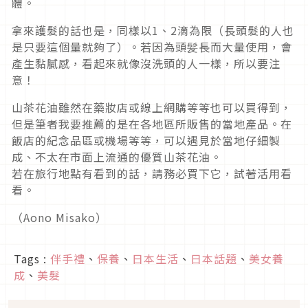
體。
拿來護髮的話也是，同樣以1、2滴為限（長頭髮的人也
是只要這個量就夠了）。若因為頭髪長而大量使用，會
產生黏膩感，看起來就像沒洗頭的人一樣，所以要注
意！
山茶花油雖然在藥妝店或線上網購等等也可以買得到，
但是筆者我要推薦的是在各地區所販售的當地產品。在
飯店的紀念品區或機場等等，可以遇見於當地仔細製
成、不太在市面上流通的優質山茶花油。
若在旅行地點有看到的話，請務必買下它，試著活用看
看。
（Aono Misako）
Tags :
伴手禮
、
保養
、
日本生活
、
日本話題
、
美女養
成
、
美髮