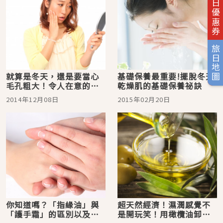
旅日優惠券
旅日地圖
就算是冬天，還是要當心
基礎保養最重要!擺脫冬天
毛孔粗大！令人在意的毛
乾燥肌的基礎保養祕訣
孔粗大原因及有效保養法
2014年12月08日
2015年02月20日
你知道嗎？「指緣油」與
超天然經濟！濕潤感覺不
「護手霜」的區別以及使
是開玩笑！用橄欖油卸妝