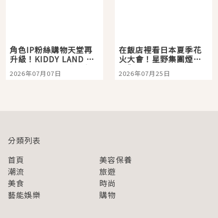
角色IP粉絲購物天堂再
在飯店裡看日本夏季花
升級！KIDDY LAND 原
火大會！星野集團煙火
宿店吉伊卡哇迎客，新
景觀飯店6選，讓你不用
2026年07月07日
2026年07月25日
開幕 OMOKADO 店3分
人擠人悠閒欣賞
即達
分類列表
首頁
美容保養
潮流
旅遊
美食
時尚
藝能娛樂
購物