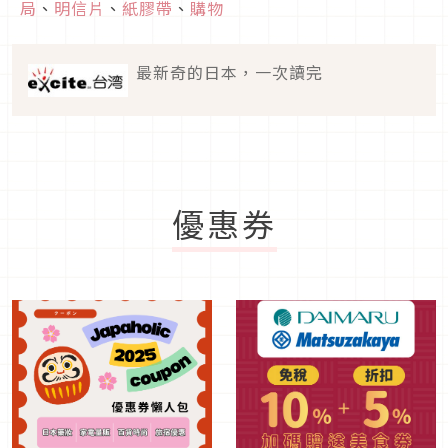
局
、
明信片
、
紙膠帶
、
購物
最新奇的日本，一次讀完
優惠券