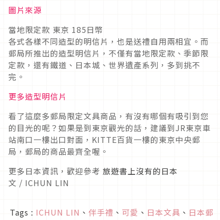
圖片來源
當地限定款 東京 185日幣
各式各樣不同造型的明信片，也是送禮自用兩相宜。而
郵局所推出的造型明信片，不僅有當地限定款、季節限
定款，還有鐵道、日本城、世界遺產系列，多到挑不
完。
更多造型明信片
看了這麼多郵局限定文具商品，有沒有哪個有吸引到您
的目光的呢？如果是到東京觀光的話，建議到JR東京車
站南口一樓出口對面，KITTE百貨一樓的東京中央郵
局，郵局的商品最齊全喔。
更多日本資訊，歡迎參考
旅遊書上沒有的日本
文 / ICHUN LIN
Tags :
ICHUN LIN
、
伴手禮
、
可愛
、
日本文具
、
日本郵