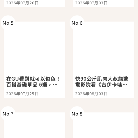
2026年07月20日
2026年07月03日
選
美食體驗！
No.
5
No.
6
在GU看到就可以包色！
快90公斤肌肉大叔能進
百搭基礎單品 6選，閉
電影院看《吉伊卡哇》
眼全收也不心疼
嗎？日本重金屬樂團
2026年07月25日
2026年08月03日
「打首」會長與nagano
老師一同給出了答案
No.
7
No.
8