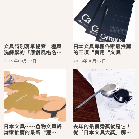
文具特別清單提案—極具
日本文具專欄作家最推薦
洗練感的「原創風格名片
的三項“實用“文具
盒」！可愛、質感兼具，
2015年08月07日
2015年08月17日
一定會和意料外的人邂逅
吧☆
日本文具～～色物文具評
去年的最優秀獎就是它！
論家推薦的最新“趣
從「日本文具大獎」解讀
味”文具3精選
2016年的文具流行走向