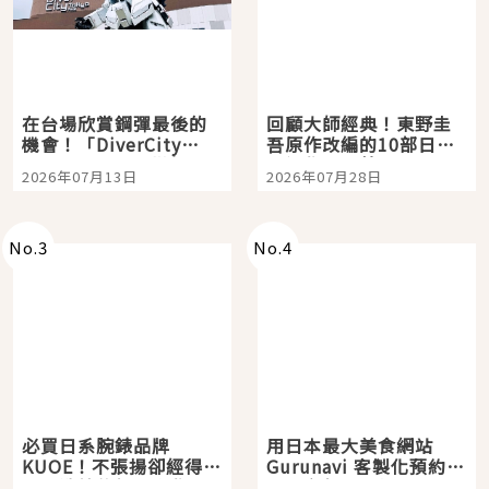
在台場欣賞鋼彈最後的
回顧大師經典！東野圭
機會！「DiverCity
吾原作改編的10部日本
Tokyo Plaza」搭船、
影視作品推薦
2026年07月13日
2026年07月28日
購物、美食及夜景，一
次全體驗
No.
3
No.
4
必買日系腕錶品牌
用日本最大美食網站
KUOE！不張揚卻經得起
Gurunavi 客製化預約九
時間洗鍊的經典之作五
大都市餐廳，打造專屬