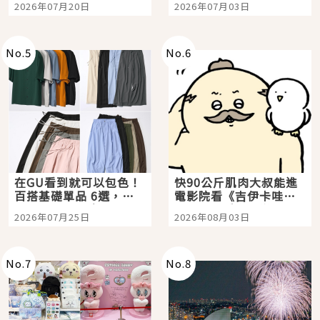
2026年07月20日
2026年07月03日
選
美食體驗！
No.
5
No.
6
在GU看到就可以包色！
快90公斤肌肉大叔能進
百搭基礎單品 6選，閉
電影院看《吉伊卡哇》
眼全收也不心疼
嗎？日本重金屬樂團
2026年07月25日
2026年08月03日
「打首」會長與nagano
老師一同給出了答案
No.
7
No.
8