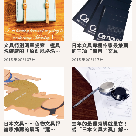
文具特別清單提案—極具
日本文具專欄作家最推薦
洗練感的「原創風格名片
的三項“實用“文具
盒」！可愛、質感兼具，
2015年08月07日
2015年08月17日
一定會和意料外的人邂逅
吧☆
日本文具～～色物文具評
去年的最優秀獎就是它！
論家推薦的最新“趣
從「日本文具大獎」解讀
味”文具3精選
2016年的文具流行走向