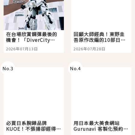
在台場欣賞鋼彈最後的
回顧大師經典！東野圭
機會！「DiverCity
吾原作改編的10部日本
Tokyo Plaza」搭船、
影視作品推薦
2026年07月13日
2026年07月28日
購物、美食及夜景，一
次全體驗
No.
3
No.
4
必買日系腕錶品牌
用日本最大美食網站
KUOE！不張揚卻經得起
Gurunavi 客製化預約九
時間洗鍊的經典之作五
大都市餐廳，打造專屬