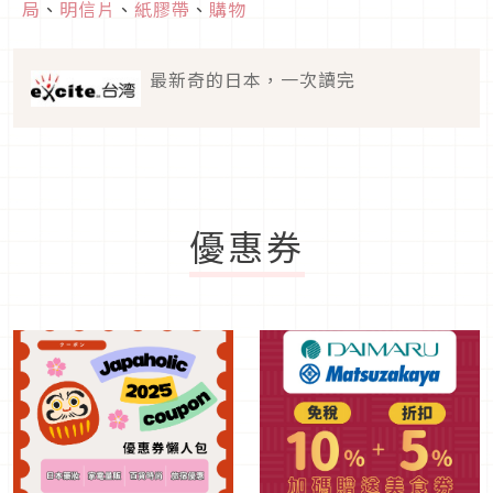
局
、
明信片
、
紙膠帶
、
購物
最新奇的日本，一次讀完
優惠券