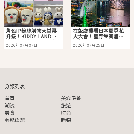
角色IP粉絲購物天堂再
在飯店裡看日本夏季花
升級！KIDDY LAND 原
火大會！星野集團煙火
宿店吉伊卡哇迎客，新
景觀飯店6選，讓你不用
2026年07月07日
2026年07月25日
開幕 OMOKADO 店3分
人擠人悠閒欣賞
即達
分類列表
首頁
美容保養
潮流
旅遊
美食
時尚
藝能娛樂
購物