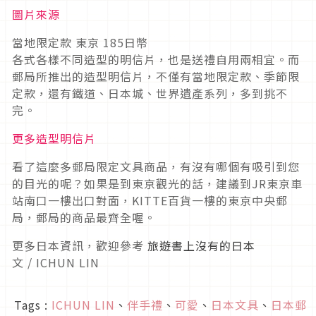
圖片來源
當地限定款 東京 185日幣
各式各樣不同造型的明信片，也是送禮自用兩相宜。而
郵局所推出的造型明信片，不僅有當地限定款、季節限
定款，還有鐵道、日本城、世界遺產系列，多到挑不
完。
更多造型明信片
看了這麼多郵局限定文具商品，有沒有哪個有吸引到您
的目光的呢？如果是到東京觀光的話，建議到JR東京車
站南口一樓出口對面，KITTE百貨一樓的東京中央郵
局，郵局的商品最齊全喔。
更多日本資訊，歡迎參考
旅遊書上沒有的日本
文 / ICHUN LIN
Tags :
ICHUN LIN
、
伴手禮
、
可愛
、
日本文具
、
日本郵