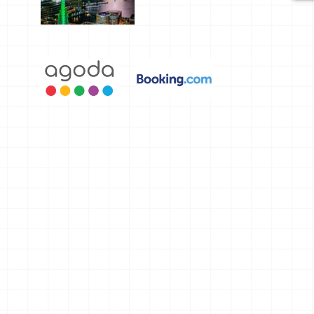
選，讓你不
用人擠人悠
閒欣賞