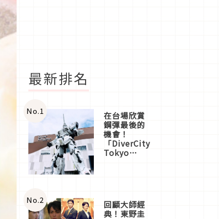
最新排名
No.
1
在台場欣賞
鋼彈最後的
機會！
「DiverCity
Tokyo
Plaza」搭
船、購物、
美食及夜
景，一次全
體驗
No.
2
回顧大師經
典！東野圭