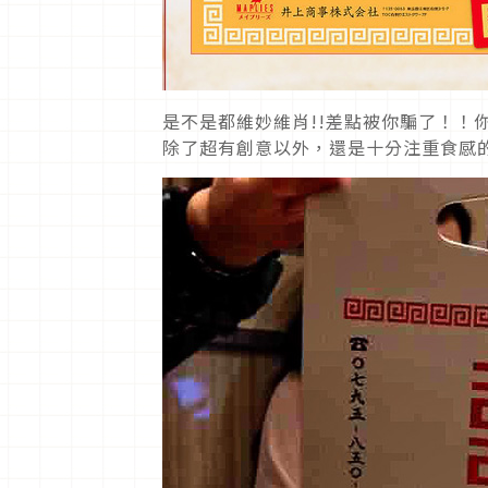
是不是都維妙維肖!!差點被你騙了！！
除了超有創意以外，還是十分注重食感