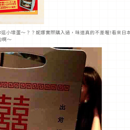
你這小壞蛋～？？妮娜實際購入過，味道真的不差喔!看來日
的啊～