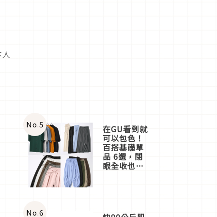
本人
No.
5
在GU看到就
可以包色！
百搭基礎單
品 6選，閉
眼全收也不
心疼
No.
6
快90公斤肌