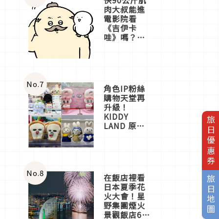
肉大叔能進
電影院看
《吉伊卡
哇》嗎？日
本重金屬樂
團「打首」
會長與
nagano老師
一同給出了
No.
7
角色IP粉絲
答案
購物天堂再
升級！
KIDDY
旅日優惠券
LAND 原宿
店吉伊卡哇
迎客，新開
幕
OMOKADO
店3分即達
No.
8
在飯店裡看
旅日地圖
日本夏季花
火大會！星
野集團煙火
景觀飯店6