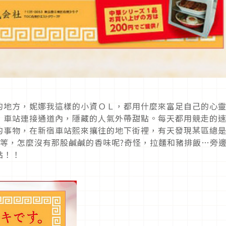
的地方，妮娜我這樣的小資ＯＬ，都用什麼來富足自己的心
，車站連接通道內，隱藏的人氣外帶甜點。每天都用競走的
的事物，在新宿車站熙來攘往的地下街裡，有天發現某區總
等等，怎麼沒有那股鹹鹹的香味呢?奇怪，拉麵和豬排飯…旁
點！！