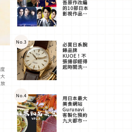
吾原作改編
的10部日本
影視作品推
薦
No.
3
必買日系腕
錶品牌
KUOE！不
張揚卻經得
靈
起時間洗鍊
速度
的經典之作
是大
五選
邊放
No.
4
用日本最大
美食網站
Gurunavi
客製化預約
九大都市餐
廳，打造專
屬美食體