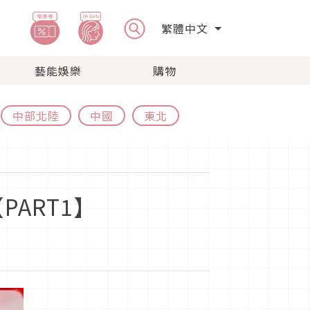
繁體中文
藝能娛樂
購物
中部北陸
中國
東北
ART1】