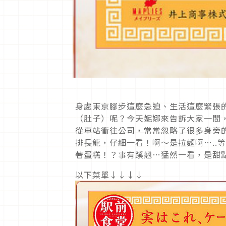
身處東京腳步這麼急迫、生活這麼緊張
（肚子）呢？今天妮娜來告訴大家一間
從車站衝往公司，常常忽略了很多身旁
排長龍，仔細一看！啊～是拉麵啊…..
著蛋糕！？事有蹊翹…猛然一看，是甜
以下菜單↓↓↓↓