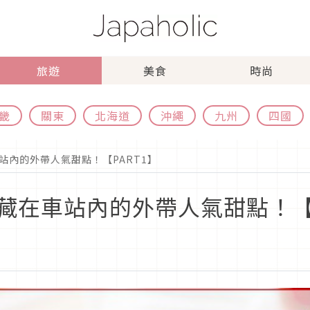
旅遊
美食
時尚
畿
關東
北海道
沖繩
九州
四國
站內的外帶人氣甜點！【PART1】
藏在車站內的外帶人氣甜點！【P