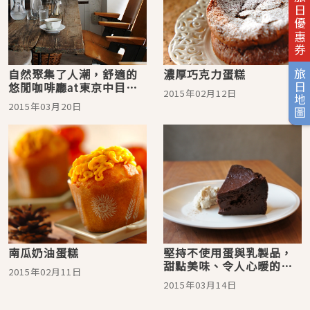
旅日優惠券
自然聚集了人潮，舒適的
濃厚巧克力蛋糕
旅日地圖
悠閒咖啡廳at東京中目黑
2015年02月12日
『L'hirondelle』
2015年03月20日
南瓜奶油蛋糕
堅持不使用蛋與乳製品，
甜點美味、令人心暖的雜
2015年02月11日
貨咖啡廳＠西荻窪 trim
2015年03月14日