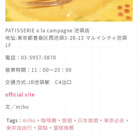
PATISSERIE a la campagne 池袋店
地址:東京都豊島区西池袋3-28-13 マルイシティ池袋
1F
電話：03-5957-5870
營業時間：11：00～23：00
交通方式:JR池袋駅 C4出口
official site
文／miho
Tags :
miho
、
咖啡廳
、
旅遊
、
日本旅遊
、
東京必去
、
東京自由行
、
甜點
、
蛋糕推薦