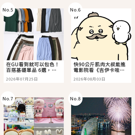
No.
5
No.
6
在GU看到就可以包色！
快90公斤肌肉大叔能進
百搭基礎單品 6選，閉
電影院看《吉伊卡哇》
眼全收也不心疼
嗎？日本重金屬樂團
2026年07月25日
2026年08月03日
「打首」會長與nagano
老師一同給出了答案
No.
7
No.
8