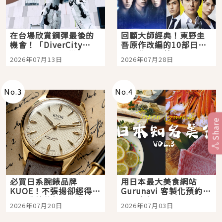
在台場欣賞鋼彈最後的
回顧大師經典！東野圭
機會！「DiverCity
吾原作改編的10部日本
Tokyo Plaza」搭船、
影視作品推薦
2026年07月13日
2026年07月28日
購物、美食及夜景，一
次全體驗
No.
3
No.
4
Share
必買日系腕錶品牌
用日本最大美食網站
KUOE！不張揚卻經得起
Gurunavi 客製化預約九
時間洗鍊的經典之作五
大都市餐廳，打造專屬
2026年07月20日
2026年07月03日
選
美食體驗！