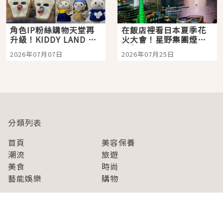
角色IP粉絲購物天堂再
在飯店裡看日本夏季花
升級！KIDDY LAND 原
火大會！星野集團煙火
宿店吉伊卡哇迎客，新
景觀飯店6選，讓你不用
2026年07月07日
2026年07月25日
開幕 OMOKADO 店3分
人擠人悠閒欣賞
即達
分類列表
首頁
美容保養
潮流
旅遊
美食
時尚
藝能娛樂
購物
關於Japaholic