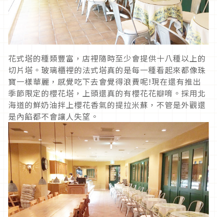
花式塔的種類豐富，店裡隨時至少會提供十八種以上的
切片塔。玻璃櫃裡的法式塔真的是每一種看起來都像珠
寶一樣華麗，感覺吃下去會覺得浪費呢!現在還有推出
季節限定的櫻花塔，上頭還真的有櫻花花瓣唷。採用北
海道的鮮奶油拌上櫻花香氣的提拉米蘇，不管是外觀還
是內餡都不會讓人失望。