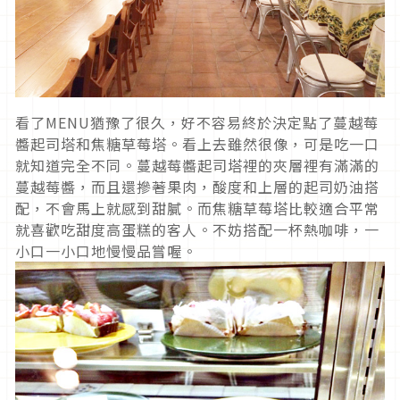
看了MENU猶豫了很久，好不容易終於決定點了蔓越莓
醬起司塔和焦糖草莓塔。看上去雖然很像，可是吃一口
就知道完全不同。蔓越莓醬起司塔裡的夾層裡有滿滿的
蔓越莓醬，而且還摻著果肉，酸度和上層的起司奶油搭
配，不會馬上就感到甜膩。而焦糖草莓塔比較適合平常
就喜歡吃甜度高蛋糕的客人。不妨搭配一杯熱咖啡，一
小口一小口地慢慢品嘗喔。