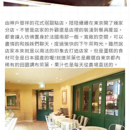
由神戶發祥的花式塔甜點店，陸陸續續在東京開了幾家
分店。不管是店家的外觀還是店裡的裝潢到餐具擺設，
都會讓人彷彿置身於法國南部一般。寬敞的空間，可以
盡情的和姊妹們聊天，度過愉快的下午茶時光。雖然說
店家本來就是以南法的印象去打造店家，但是蛋糕的食
材可全是日本國產的喔!就連茶葉也是嚴選自東京都內
稀有的田園調布茶葉，果汁也是每天從農場直送的。