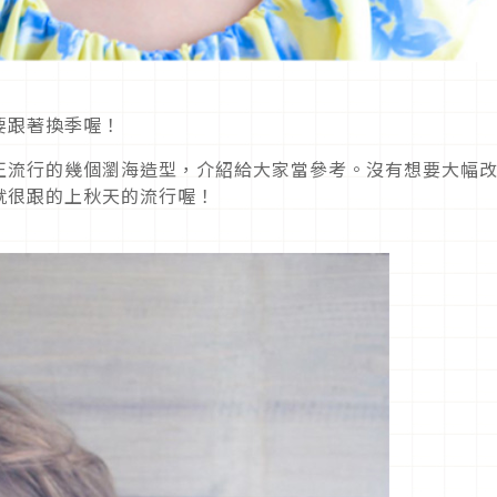
要跟著換季喔！
正流行的幾個瀏海造型，介紹給大家當參考。沒有想要大幅
就很跟的上秋天的流行喔！