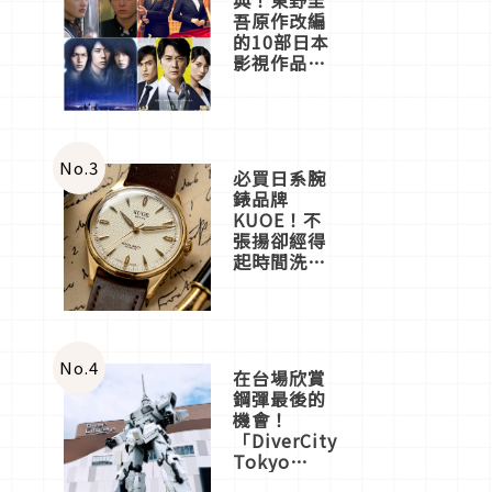
吾原作改編
的10部日本
影視作品推
薦
No.
3
必買日系腕
錶品牌
KUOE！不
張揚卻經得
起時間洗鍊
的經典之作
五選
No.
4
在台場欣賞
鋼彈最後的
機會！
「DiverCity
Tokyo
Plaza」搭