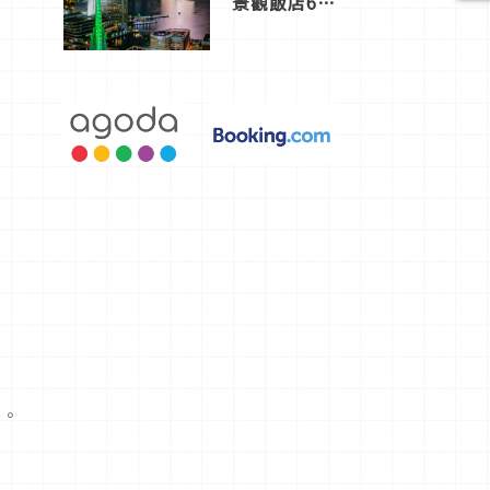
景觀飯店6
選，讓你不
用人擠人悠
閒欣賞
覺。