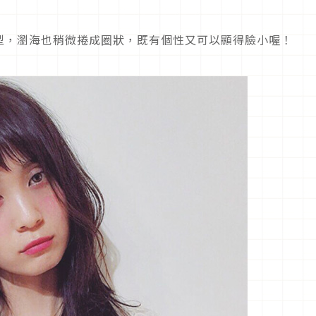
型，瀏海也稍微捲成圈狀，既有個性又可以顯得臉小喔！