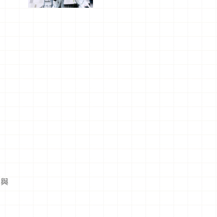
船、購物、
美食及夜
景，一次全
體驗
廓與