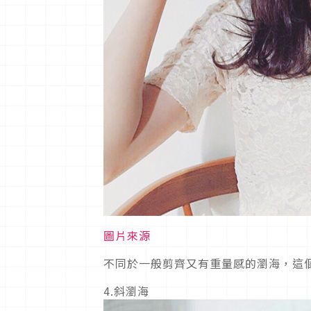
圖片來源
不同於一般剪齊又有重量感的瀏海，這
4.斜瀏海