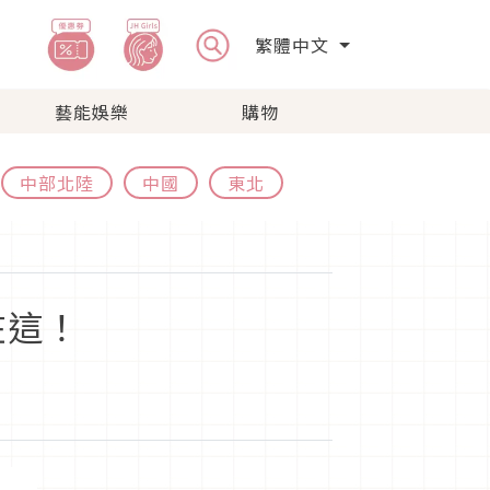
繁體中文
藝能娛樂
購物
中部北陸
中國
東北
在這！