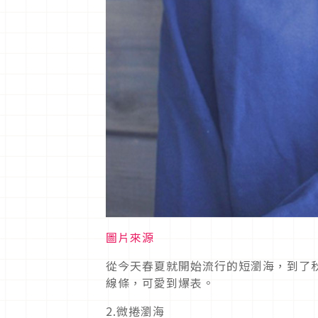
圖片來源
從今天春夏就開始流行的短瀏海，到了
線條，可愛到爆表。
2.微捲瀏海