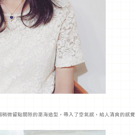
個稍微留點間隙的瀏海造型，帶入了空氣感，給人清爽的感