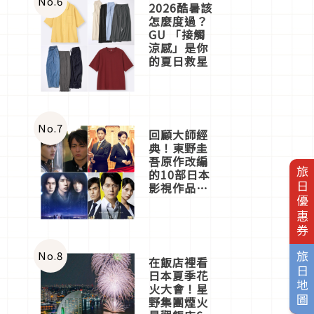
No.
6
2026酷暑該
怎麼度過？
GU 「接觸
涼感」是你
的夏日救星
No.
7
回顧大師經
典！東野圭
吾原作改編
旅日優惠券
的10部日本
影視作品推
薦
No.
8
旅日地圖
在飯店裡看
日本夏季花
火大會！星
野集團煙火