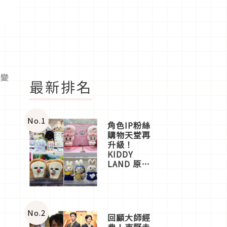
改變
最新排名
No.
1
角色IP粉絲
購物天堂再
升級！
KIDDY
LAND 原宿
店吉伊卡哇
迎客，新開
幕
OMOKADO
店3分即達
No.
2
回顧大師經
典！東野圭