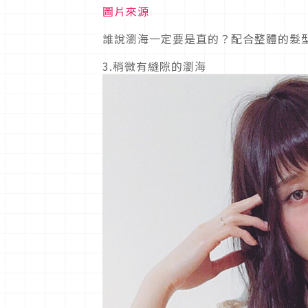
圖片來源
誰說瀏海一定要是直的？配合整體的髮
3.稍微有縫隙的瀏海