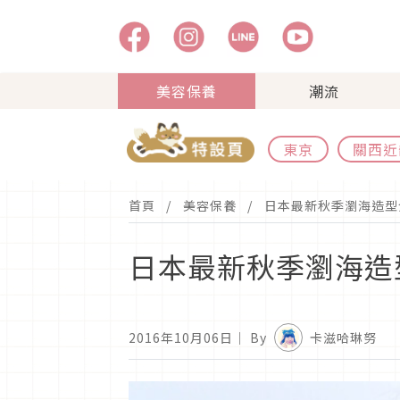
美容保養
潮流
東京
關西近
首頁
美容保養
日本最新秋季瀏海造型
日本最新秋季瀏海造
2016年10月06日
｜ By
卡滋哈琳努