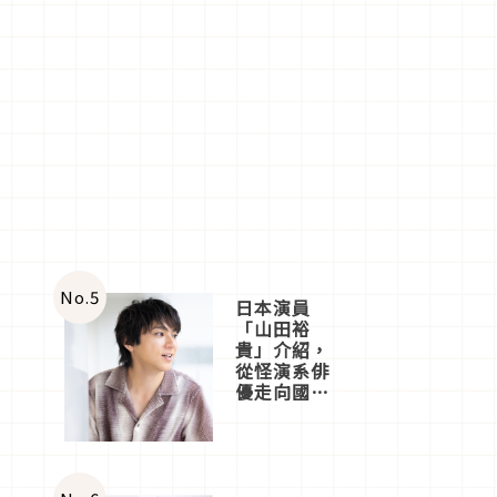
No.
5
日本演員
「山田裕
貴」介紹，
從怪演系俳
優走向國民
級日劇主角