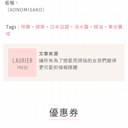
看喔。
（AONOMISAKO）
Tags :
保養
、
按摩
、
日本話題
、
消水腫
、
精油
、
美女養
成
文章來源
讓所有為了戀愛而煩惱的女孩們變得
更可愛的情報媒體
優惠券