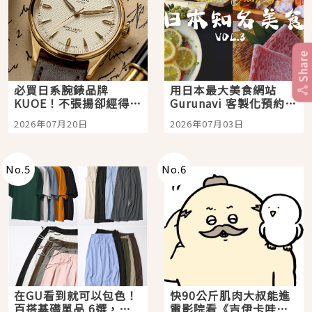
Share
必買日系腕錶品牌
用日本最大美食網站
KUOE！不張揚卻經得起
Gurunavi 客製化預約九
時間洗鍊的經典之作五
大都市餐廳，打造專屬
2026年07月20日
2026年07月03日
選
美食體驗！
No.
5
No.
6
在GU看到就可以包色！
快90公斤肌肉大叔能進
百搭基礎單品 6選，閉
電影院看《吉伊卡哇》