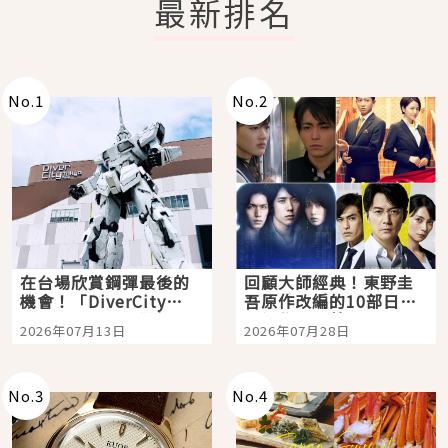
最新排名
No.
1
No.
2
在台場欣賞鋼彈最後的
回顧大師經典！東野圭
機會！「DiverCity
吾原作改編的10部日本
Tokyo Plaza」搭船、
影視作品推薦
2026年07月13日
2026年07月28日
購物、美食及夜景，一
次全體驗
No.
3
No.
4