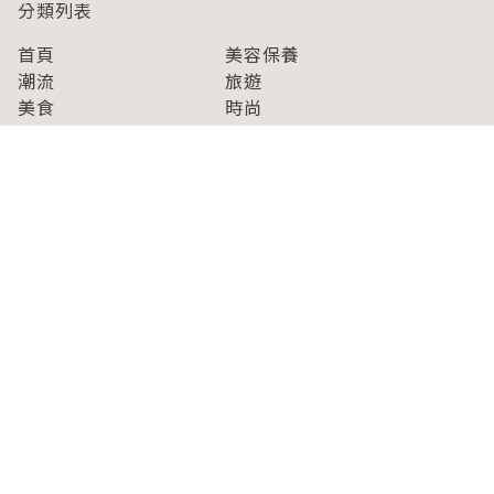
分類列表
首頁
美容保養
潮流
旅遊
美食
時尚
藝能娛樂
購物
關於Japaholic
關於我們
免責事項
寫手招募
Japaholic Girls招募
廣告、合作洽談
關鍵字列表
お問い合わせ