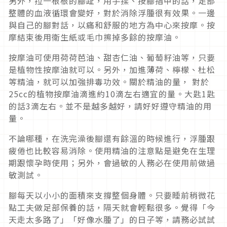
另外，拉一根根的腳趾，用手揉、按腳指甲的話，足部
整體的血液循環會變好，對於消除浮腫很有效果。一邊
與自己的腳對話，以痛和舒服的地方為中心來按摩。按
摩結束後用衛生紙或毛巾擦掉多餘的按摩油。
按摩油可使用荷荷芭油、甜杏仁油、葡萄籽油等，只要
是植物性按摩油就可以。另外，加進薄荷、檸檬、杜松
等精油，就可以加強排毒功效。關於精油的量， 對於
25cc的植物按摩油滴進約10滴左右適宜的量。大匙1匙
的話3滴左右。並不是越多越好，請好好遵守精油的用
量。
不論哪種，在洗完澡後腳還有餘溫的時候進行，浮腫跟
疲倦也比較容易消除。使用精油的注意點是避免在生理
期跟懷孕時使用；另外，會過敏的人務必在使用前做過
敏測試。
腳每天以小小的面積來支撐整個身體。只要睡前稍微花
點工夫做足部保養的話，隔天就會輕鬆很多。覺得「今
天走太多路了」「好像水腫了」的日子等，請務必試試