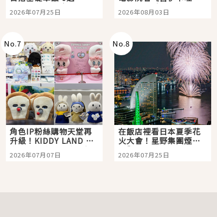
眼全收也不心疼
嗎？日本重金屬樂團
2026年07月25日
2026年08月03日
「打首」會長與nagano
老師一同給出了答案
No.
7
No.
8
角色IP粉絲購物天堂再
在飯店裡看日本夏季花
升級！KIDDY LAND 原
火大會！星野集團煙火
宿店吉伊卡哇迎客，新
景觀飯店6選，讓你不用
2026年07月07日
2026年07月25日
開幕 OMOKADO 店3分
人擠人悠閒欣賞
即達