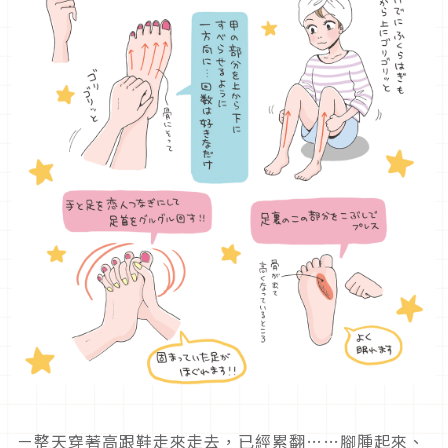
ㄧ整天穿著高跟鞋走來走去，已經累翻……腳腫起來、