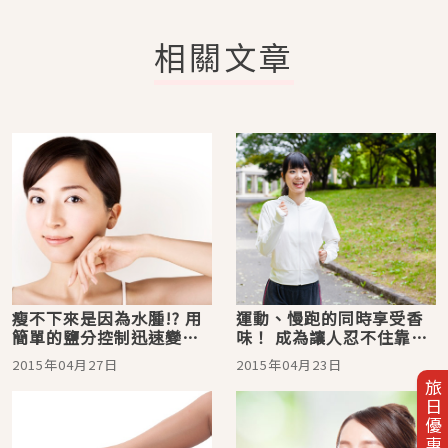
相關文章
瘦不下來是因為水腫!? 用
運動、慢跑的同時享受香
簡單的鹽分控制迅速變小
味！ 成為讓人忍不住靠近
臉的方法
的香氛美人吧！
2015年04月27日
2015年04月23日
旅日優惠券