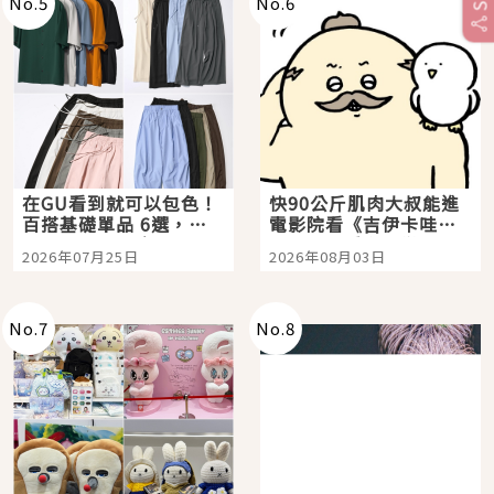
No.
5
No.
6
在GU看到就可以包色！
快90公斤肌肉大叔能進
百搭基礎單品 6選，閉
電影院看《吉伊卡哇》
眼全收也不心疼
嗎？日本重金屬樂團
2026年07月25日
2026年08月03日
「打首」會長與nagano
老師一同給出了答案
No.
7
No.
8