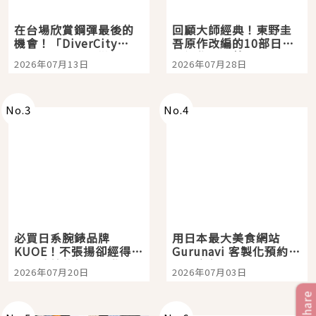
在台場欣賞鋼彈最後的
回顧大師經典！東野圭
機會！「DiverCity
吾原作改編的10部日本
Tokyo Plaza」搭船、
影視作品推薦
2026年07月13日
2026年07月28日
購物、美食及夜景，一
次全體驗
No.
3
No.
4
必買日系腕錶品牌
用日本最大美食網站
KUOE！不張揚卻經得起
Gurunavi 客製化預約九
時間洗鍊的經典之作五
大都市餐廳，打造專屬
2026年07月20日
2026年07月03日
選
美食體驗！
Share