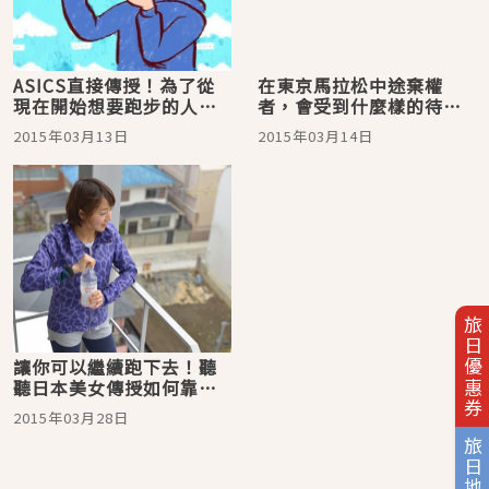
ASICS直接傳授！為了從
在東京馬拉松中途棄權
現在開始想要跑步的人，
者，會受到什麼樣的待遇
教您如何正確的選擇慢跑
呢？
2015年03月13日
2015年03月14日
鞋
旅日優惠券
讓你可以繼續跑下去！聽
聽日本美女傳授如何靠跑
步變美喔！
2015年03月28日
旅日地圖