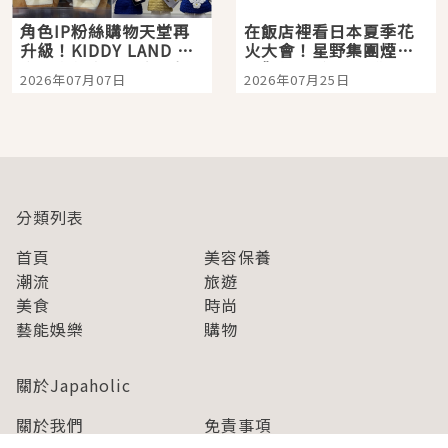
角色IP粉絲購物天堂再
在飯店裡看日本夏季花
升級！KIDDY LAND 原
火大會！星野集團煙火
宿店吉伊卡哇迎客，新
景觀飯店6選，讓你不用
2026年07月07日
2026年07月25日
開幕 OMOKADO 店3分
人擠人悠閒欣賞
即達
分類列表
首頁
美容保養
潮流
旅遊
美食
時尚
藝能娛樂
購物
關於Japaholic
關於我們
免責事項