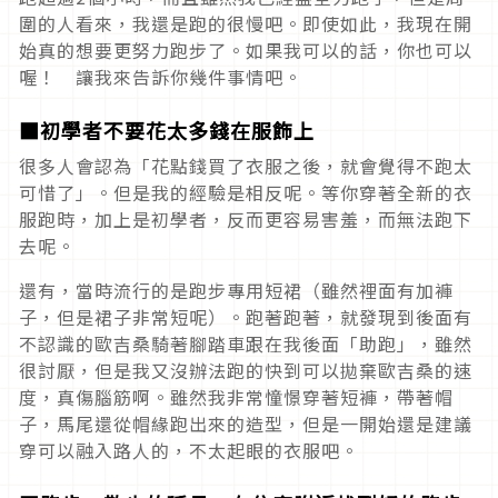
圍的人看來，我還是跑的很慢吧。即使如此，我現在開
始真的想要更努力跑步了。如果我可以的話，你也可以
喔！ 讓我來告訴你幾件事情吧。
■初學者不要花太多錢在服飾上
很多人會認為「花點錢買了衣服之後，就會覺得不跑太
可惜了」。但是我的經驗是相反呢。等你穿著全新的衣
服跑時，加上是初學者，反而更容易害羞，而無法跑下
去呢。
還有，當時流行的是跑步專用短裙（雖然裡面有加褲
子，但是裙子非常短呢）。跑著跑著，就發現到後面有
不認識的歐吉桑騎著腳踏車跟在我後面「助跑」，雖然
很討厭，但是我又沒辦法跑的快到可以拋棄歐吉桑的速
度，真傷腦筋啊。雖然我非常憧憬穿著短褲，帶著帽
子，馬尾還從帽緣跑出來的造型，但是一開始還是建議
穿可以融入路人的，不太起眼的衣服吧。