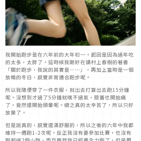
我開始跑步是在六年前的大年初一。起因是因為過年吃
的太多，太胖了。這時候我剛好在讀村上春樹的著書
「關於跑步，我說的其實是……」，再加上當時是一個
放晴的冬日，感覺非常適合跑步呢。
所以我隨便穿了一件衣服，就出去打算出去跑15分鐘
呢。沒想到才過了5分鐘就喘不過氣，膝蓋也開始痛
了，竟然還開始頭暈呢。總之真的太辛苦了，所以只好
放棄了。
但是說真的，感覺還滿舒服的，所以之後的六年中我都
維持一週跑1-2次呢。反正我沒有要參加比賽，也沒有
跑超過2個小時，而且雖然我已經盡全力跑了，但是周