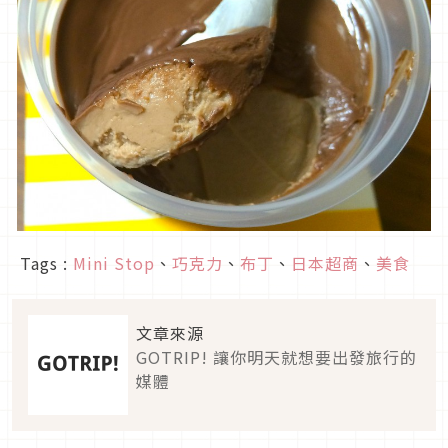
Tags :
Mini Stop
、
巧克力
、
布丁
、
日本超商
、
美食
文章來源
GOTRIP! 讓你明天就想要出發旅行的
媒體