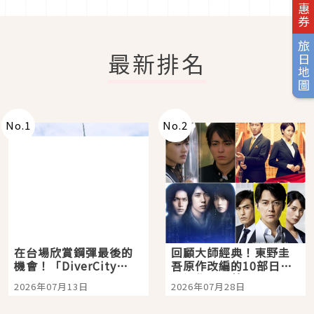
旅日地圖
最新排名
No.
1
No.
2
在台場欣賞鋼彈最後的
回顧大師經典！東野圭
機會！「DiverCity
吾原作改編的10部日本
Tokyo Plaza」搭船、
影視作品推薦
2026年07月13日
2026年07月28日
購物、美食及夜景，一
次全體驗