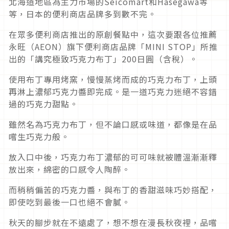
北海道地區為主力市場的Seicomart和Hasegawa等
等，日本的便利商店品牌多到數不完。
在眾多便利商店推出的原創餐點中，這次要跟各位推薦
永旺（AEON）旗下便利商店品牌「MINI STOP」所推
出的「講究極致巧克力布丁」200日圓（含稅）。
使用布丁專用烤窯，慢慢蒸烤而成的巧克力布丁，上頭
再淋上濃郁巧克力醬即完成。是一道巧克力迷絕不容錯
過的巧克力甜點。
雖然名為巧克力布丁，但不論口感或味道，都像是在品
嚐生巧克力般。
放入口中後，巧克力布丁濃郁的可可味就被體溫漸漸釋
放出來，綿密的口感令人陶醉。
而稍稍偏苦的巧克力醬，與布丁的香甜滋味巧妙搭配，
即使吃到最後一口也絕不會膩。
秋天的腳步就在不遠處了，想不想在漫長秋夜裡，品嚐