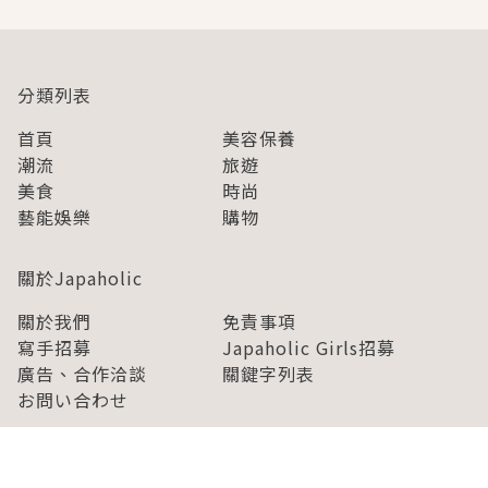
分類列表
首頁
美容保養
潮流
旅遊
美食
時尚
藝能娛樂
購物
關於Japaholic
關於我們
免責事項
寫手招募
Japaholic Girls招募
廣告、合作洽談
關鍵字列表
お問い合わせ