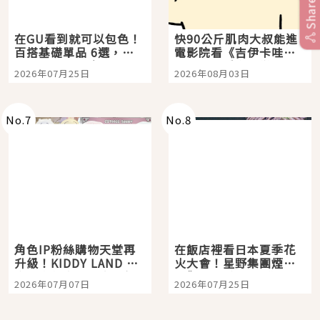
Share
在GU看到就可以包色！
快90公斤肌肉大叔能進
百搭基礎單品 6選，閉
電影院看《吉伊卡哇》
眼全收也不心疼
嗎？日本重金屬樂團
2026年07月25日
2026年08月03日
「打首」會長與nagano
老師一同給出了答案
No.
7
No.
8
角色IP粉絲購物天堂再
在飯店裡看日本夏季花
升級！KIDDY LAND 原
火大會！星野集團煙火
宿店吉伊卡哇迎客，新
景觀飯店6選，讓你不用
2026年07月07日
2026年07月25日
開幕 OMOKADO 店3分
人擠人悠閒欣賞
即達