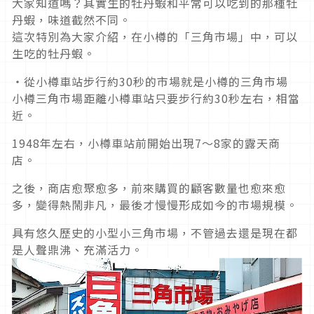
大家知道嗎？其實生的牡丹蝦和平常可以吃到的那種牡
丹蝦，味道截然不同。
這次特別為大家介紹，在小樽的「三角市場」中，可以
生吃的牡丹蝦。
・從小樽車站步行約30秒的市場就是小樽的三角市場
小樽三角市場距離小樽車站只要步行約30秒左右，相當
近。
1948年左右，小樽車站前開始出現7〜8家的露天商
店。
之後，商店愈聚愈多，前來購買的顧客數量也愈來愈
多，變得熱鬧非凡，最後才慢慢形成如今的市場規模。
具有悠久歷史的小型小三角市場，不管過去還是現在都
是人聲鼎沸、充滿活力。