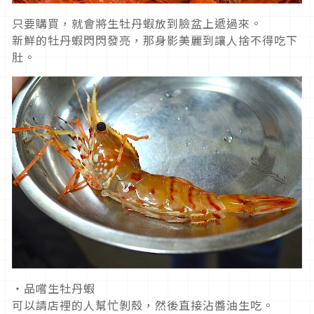
只要購買，就會將生牡丹蝦放到臉盆上遞過來。
新鮮的牡丹蝦閃閃發亮，那身影美麗到讓人捨不得吃下
肚。
・品嚐生牡丹蝦
可以請店裡的人幫忙剝殼，然後直接沾醬油生吃。