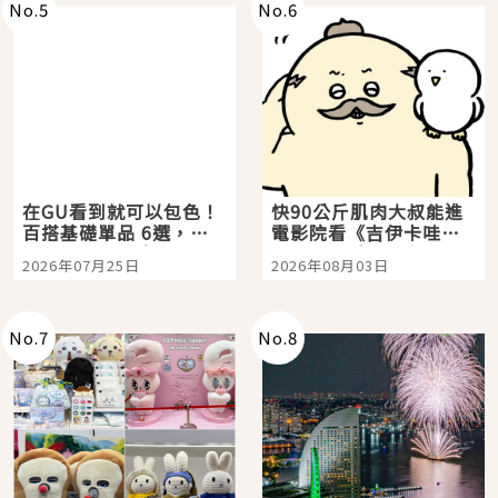
No.
5
No.
6
在GU看到就可以包色！
快90公斤肌肉大叔能進
百搭基礎單品 6選，閉
電影院看《吉伊卡哇》
眼全收也不心疼
嗎？日本重金屬樂團
2026年07月25日
2026年08月03日
「打首」會長與nagano
老師一同給出了答案
No.
7
No.
8