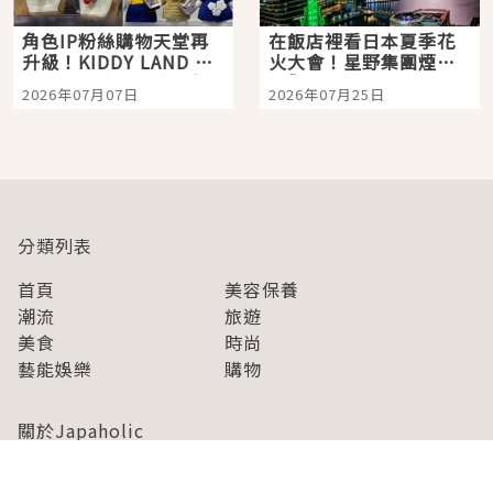
角色IP粉絲購物天堂再
在飯店裡看日本夏季花
升級！KIDDY LAND 原
火大會！星野集團煙火
宿店吉伊卡哇迎客，新
景觀飯店6選，讓你不用
2026年07月07日
2026年07月25日
開幕 OMOKADO 店3分
人擠人悠閒欣賞
即達
分類列表
首頁
美容保養
潮流
旅遊
美食
時尚
藝能娛樂
購物
關於Japaholic
關於我們
免責事項