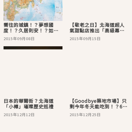
嚮往的城鎮！？夢想國
【敬老之日】北海道超人
度！？久居則安！？如果
氣甜點店推出「高級幕內
說日本全國要住哪裡都行
風」的特製蛋糕BOX！ 送
2015年09月08日
2015年09月15日
的話，您會選擇住哪裡
給超喜歡的爺爺奶奶吧♪
呢？
日本的華爾街？北海道
【Goodbye築地市場】只
「小樽」璀璨歷史巡禮
剩今年冬天能吃到！？6樣
築地市場內的冬季限定美
2015年12月12日
2015年12月25日
食