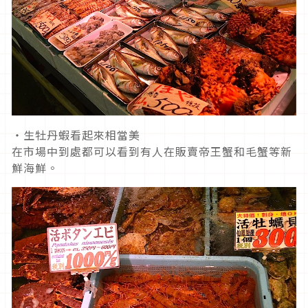
・生牡丹蝦看起來相當美
在市場中到處都可以看到有人在販賣帝王蟹和毛蟹等新
鮮海鮮。