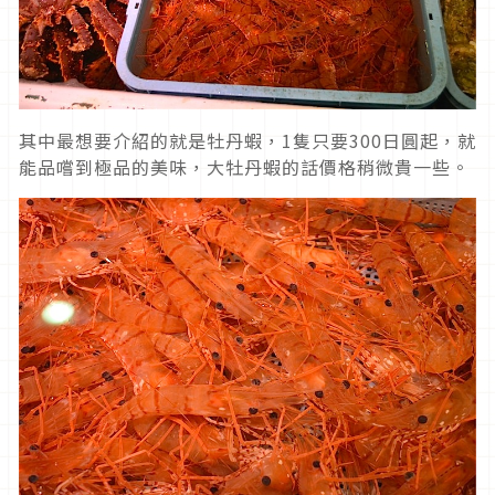
其中最想要介紹的就是牡丹蝦，1隻只要300日圓起，就
能品嚐到極品的美味，大牡丹蝦的話價格稍微貴一些。