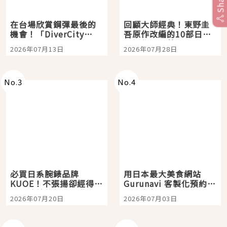
Share
在台場欣賞鋼彈最後的
回顧大師經典！東野圭
機會！「DiverCity
吾原作改編的10部日本
Tokyo Plaza」搭船、
影視作品推薦
2026年07月13日
2026年07月28日
購物、美食及夜景，一
次全體驗
No.
3
No.
4
必買日系腕錶品牌
用日本最大美食網站
KUOE！不張揚卻經得起
Gurunavi 客製化預約九
時間洗鍊的經典之作五
大都市餐廳，打造專屬
2026年07月20日
2026年07月03日
選
美食體驗！