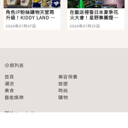
角色IP粉絲購物天堂再
在飯店裡看日本夏季花
升級！KIDDY LAND 原
火大會！星野集團煙火
宿店吉伊卡哇迎客，新
景觀飯店6選，讓你不用
2026年07月07日
2026年07月25日
開幕 OMOKADO 店3分
人擠人悠閒欣賞
即達
分類列表
首頁
美容保養
潮流
旅遊
美食
時尚
藝能娛樂
購物
關於Japaholic
關於我們
免責事項