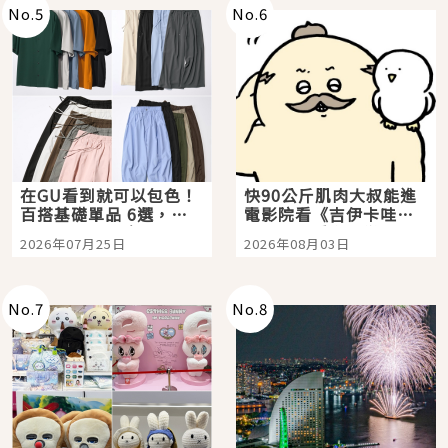
No.
5
No.
6
在GU看到就可以包色！
快90公斤肌肉大叔能進
百搭基礎單品 6選，閉
電影院看《吉伊卡哇》
眼全收也不心疼
嗎？日本重金屬樂團
2026年07月25日
2026年08月03日
「打首」會長與nagano
老師一同給出了答案
No.
7
No.
8