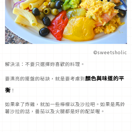
©sweetsholic
解決法：不要只選擇妳喜歡的料理。
顏色與味道的平
要漂亮的擺盤的秘訣，就是要考慮到
衡
！
如果拿了炸雞，就加一些檸檬以及沙拉吧。如果是馬鈴
薯沙拉的話，番茄以及火腿都是好的配菜喔。