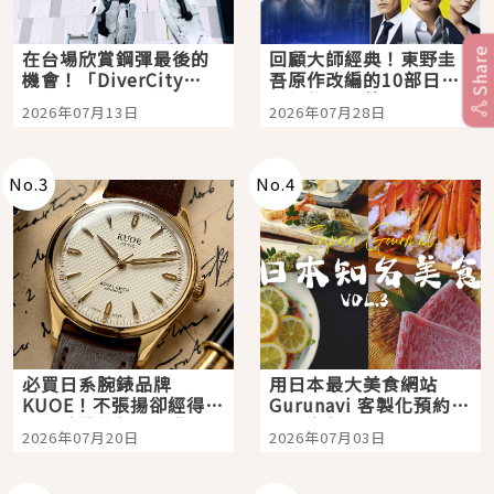
Share
在台場欣賞鋼彈最後的
回顧大師經典！東野圭
機會！「DiverCity
吾原作改編的10部日本
Tokyo Plaza」搭船、
影視作品推薦
2026年07月13日
2026年07月28日
購物、美食及夜景，一
次全體驗
No.
3
No.
4
必買日系腕錶品牌
用日本最大美食網站
KUOE！不張揚卻經得起
Gurunavi 客製化預約九
時間洗鍊的經典之作五
大都市餐廳，打造專屬
2026年07月20日
2026年07月03日
選
美食體驗！