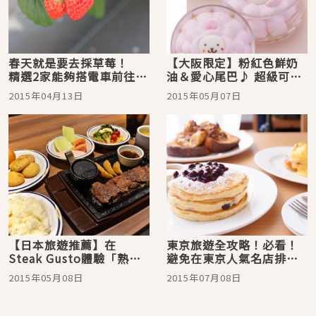
春天就是要去採草莓！
【大阪限定】粉紅色鮮奶
精選2家能夠搭電車前往，
油＆愛心尾巴♪ 超級可愛
距離車站也很近的「草莓
的「小羊布丁」吃到飽
2015年04月13日
2015年05月07日
園」
【日本旅遊推薦】在
東京旅遊全攻略！必看！
Steak Gusto體驗「熟成
避免在東京人氣名店排隊
肉」！ 烤過的醬油和蒜頭
的方法！
2015年05月08日
2015年07月08日
簡直絕配！ 啊～太幸福了