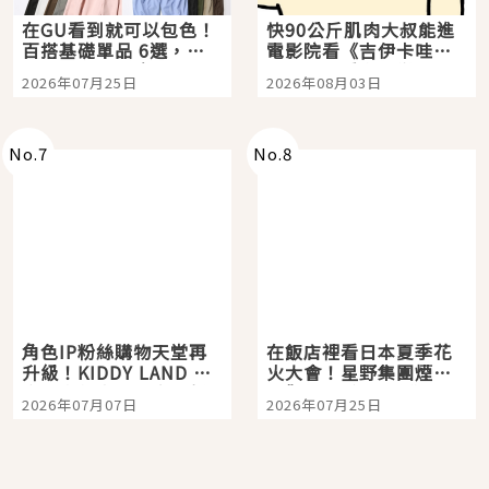
在GU看到就可以包色！
快90公斤肌肉大叔能進
百搭基礎單品 6選，閉
電影院看《吉伊卡哇》
眼全收也不心疼
嗎？日本重金屬樂團
2026年07月25日
2026年08月03日
「打首」會長與nagano
老師一同給出了答案
No.
7
No.
8
角色IP粉絲購物天堂再
在飯店裡看日本夏季花
升級！KIDDY LAND 原
火大會！星野集團煙火
宿店吉伊卡哇迎客，新
景觀飯店6選，讓你不用
2026年07月07日
2026年07月25日
開幕 OMOKADO 店3分
人擠人悠閒欣賞
即達