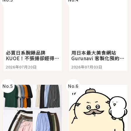
必買日系腕錶品牌
用日本最大美食網站
KUOE！不張揚卻經得起
Gurunavi 客製化預約九
時間洗鍊的經典之作五
大都市餐廳，打造專屬
2026年07月20日
2026年07月03日
選
美食體驗！
No.
5
No.
6