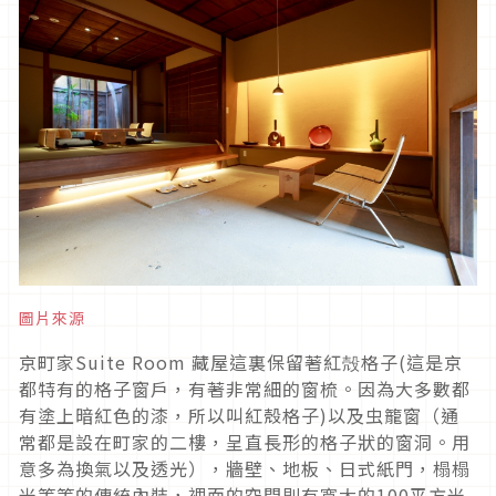
圖片來源
京町家Suite Room 藏屋這裏保留著紅殻格子(這是京
都特有的格子窗戶，有著非常細的窗梳。因為大多數都
有塗上暗紅色的漆，所以叫紅殼格子)以及虫籠窗（通
常都是設在町家的二樓，呈直長形的格子狀的窗洞。用
意多為換氣以及透光），牆壁、地板、日式紙門，榻榻
米等等的傳統內裝，裡面的空間則有寬大的100平方米