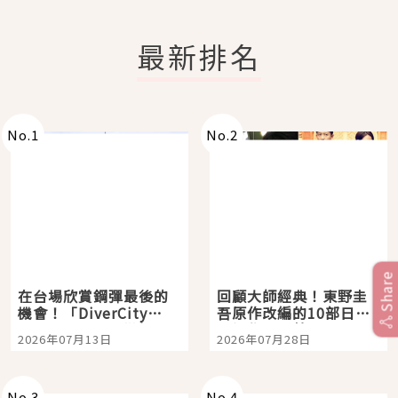
最新排名
No.
1
No.
2
Share
在台場欣賞鋼彈最後的
回顧大師經典！東野圭
機會！「DiverCity
吾原作改編的10部日本
Tokyo Plaza」搭船、
影視作品推薦
2026年07月13日
2026年07月28日
購物、美食及夜景，一
次全體驗
No.
3
No.
4