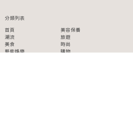
分類列表
首頁
美容保養
潮流
旅遊
美食
時尚
藝能娛樂
購物
關於Japaholic
關於我們
免責事項
寫手招募
Japaholic Girls招募
廣告、合作洽談
關鍵字列表
お問い合わせ