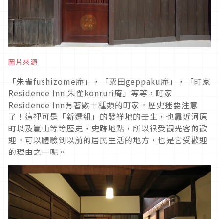
圖片來源
「朱雀fushizome庵」，「粟田geppaku庵」，「町家
Residence Inn 朱雀konruri庵」等等，町家
Residence Inn有著數十種類的町家。歷史迷要注意
了！這裡可是「新選組」的發祥地的壬生，也靠近河原
町以及嵐山等等歴史・史跡地點，所以很受觀光客的歡
迎。可以體驗到以前的居民生活的地方，也是它受歡迎
的理由之一呢。