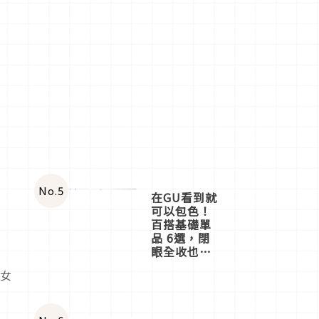
No.
5
在GU看到就
可以包色！
百搭基礎單
品 6選，閉
眼全收也不
心疼
在女