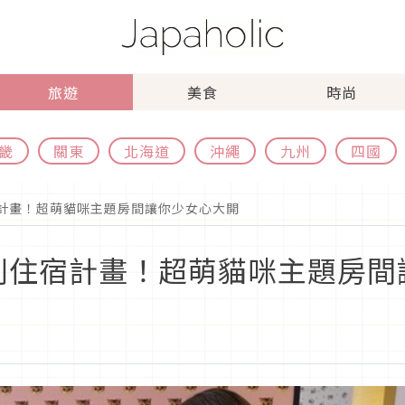
旅遊
美食
時尚
畿
關東
北海道
沖繩
九州
四國
別住宿計畫！超萌貓咪主題房間讓你少女心大開
秋季特別住宿計畫！超萌貓咪主題房