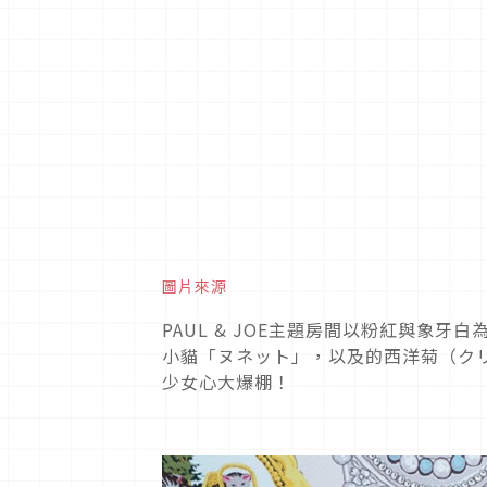
圖片來源
PAUL & JOE主題房間以粉紅與象
小貓「ヌネット」，以及的西洋菊（ク
少女心大爆棚！