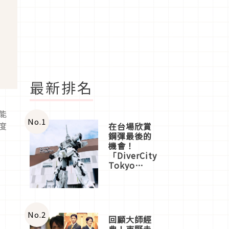
最新排名
能
No.
1
度
在台場欣賞
鋼彈最後的
機會！
「DiverCity
Tokyo
Plaza」搭
船、購物、
美食及夜
景，一次全
體驗
No.
2
回顧大師經
典！東野圭