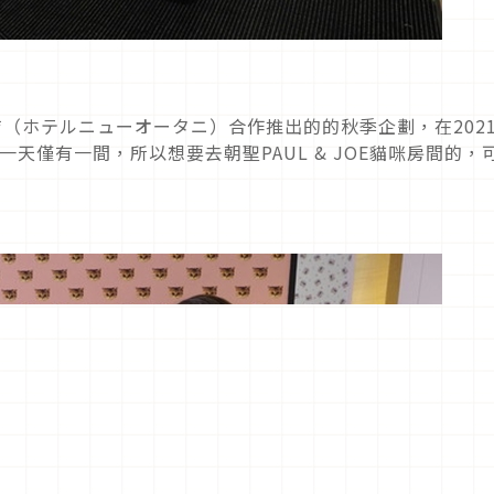
谷飯店（ホテルニューオータニ）合作推出的的秋季企劃，在202
一天僅有一間，所以想要去朝聖PAUL & JOE貓咪房間的，