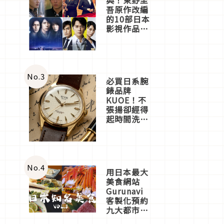
吾原作改編
的10部日本
影視作品推
薦
No.
3
必買日系腕
錶品牌
KUOE！不
張揚卻經得
起時間洗鍊
的經典之作
五選
No.
4
用日本最大
美食網站
Gurunavi
客製化預約
九大都市餐
廳，打造專