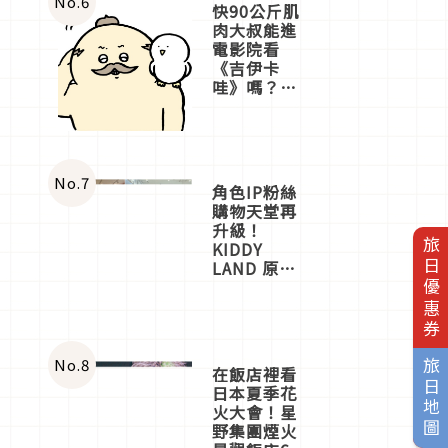
No.
6
快90公斤肌
肉大叔能進
電影院看
《吉伊卡
哇》嗎？日
本重金屬樂
團「打首」
會長與
nagano老師
一同給出了
No.
7
角色IP粉絲
答案
購物天堂再
升級！
旅日優惠券
KIDDY
LAND 原宿
店吉伊卡哇
迎客，新開
幕
OMOKADO
店3分即達
No.
8
旅日地圖
在飯店裡看
日本夏季花
火大會！星
野集團煙火