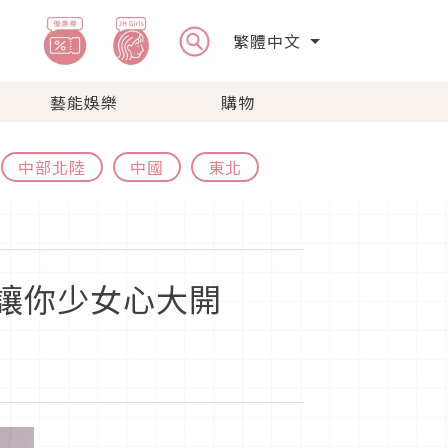
繁體中文
藝能娛樂
購物
中部北陸
中國
東北
間讓你少女心大開