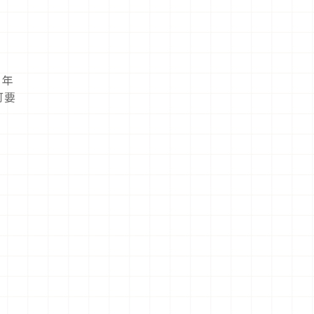
屬美食體
驗！
1年
可要