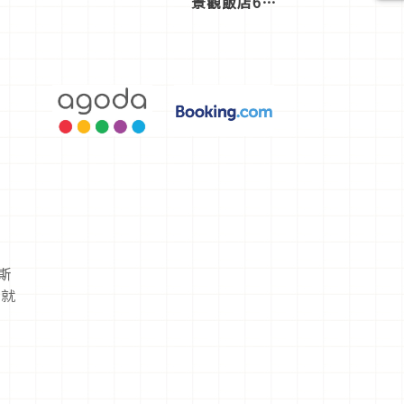
景觀飯店6
選，讓你不
用人擠人悠
閒欣賞
斯
去就