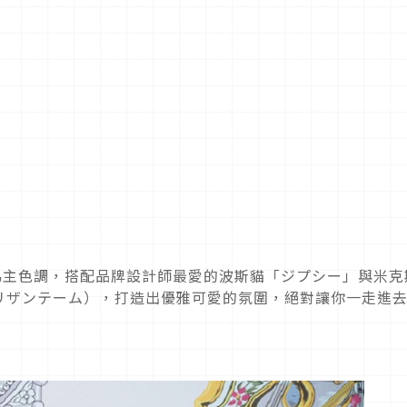
牙白為主色調，搭配品牌設計師最愛的波斯貓「ジプシー」與米克
リザンテーム），打造出優雅可愛的氛圍，絕對讓你一走進