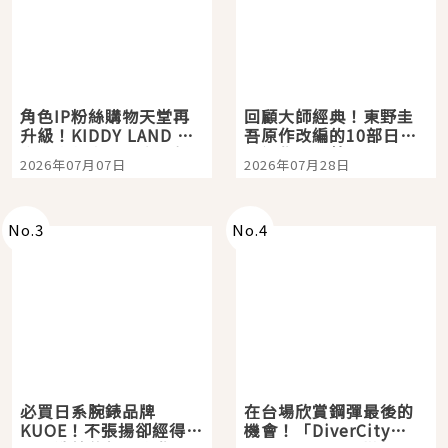
角色IP粉絲購物天堂再
回顧大師經典！東野圭
升級！KIDDY LAND 原
吾原作改編的10部日本
宿店吉伊卡哇迎客，新
影視作品推薦
2026年07月07日
2026年07月28日
開幕 OMOKADO 店3分
即達
No.
3
No.
4
必買日系腕錶品牌
在台場欣賞鋼彈最後的
KUOE！不張揚卻經得起
機會！「DiverCity