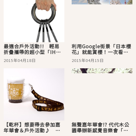
最適合戶外活動!! 輕易
利用Google街景「日本櫻
折疊攜帶的超小型「IH調
花」就能賞櫻！一次看遍
理爐」
全國53地盛放的櫻花！
2015年04月18日
2015年04月15日
【乾杯】想要帶去參加嘉
無聲嘉年華會!? 代代木公
年華會＆戶外活動♪ 決
園舉辦新感覺音樂會「電