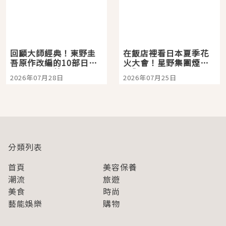
回顧大師經典！東野圭
在飯店裡看日本夏季花
吾原作改編的10部日本
火大會！星野集團煙火
影視作品推薦
景觀飯店6選，讓你不用
2026年07月28日
2026年07月25日
人擠人悠閒欣賞
分類列表
首頁
美容保養
潮流
旅遊
美食
時尚
藝能娛樂
購物