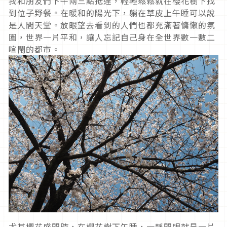
我和朋友們下午兩三點抵達，輕輕鬆鬆就在櫻花樹下找
到位子野餐。在暖和的陽光下，躺在草皮上午睡可以說
是人間天堂。放眼望去看到的人們也都充滿著慵懶的氛
圍，世界一片平和，讓人忘記自己身在全世界數一數二
喧鬧的都市。
尤其櫻花盛開時，在櫻花樹下午睡，一睜開眼就是一片