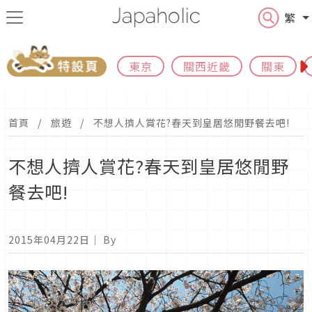
繁
東京
關西近畿
關東
首頁
旅遊
不想人擠人賞花?春天到皇居悠閒野餐去吧!
不想人擠人賞花?春天到皇居悠閒野
餐去吧!
2015年04月22日
｜ By