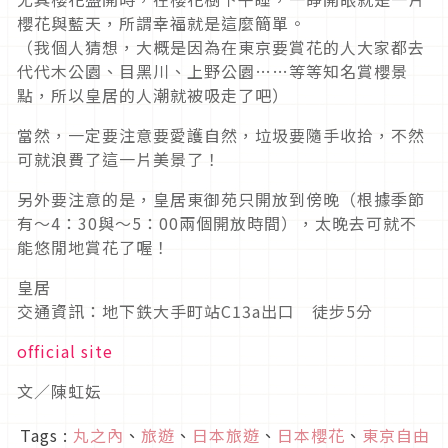
櫻花與藍天，所謂幸福就是這麼簡單。
（我個人猜想，大概是因為在東京要賞花的人大家都去
代代木公園、目黑川、上野公園……等等知名賞櫻景
點，所以皇居的人潮就被吸走了吧）
當然，一定要注意要愛護自然，垃圾要隨手收拾，不然
可就浪費了這一片美景了！
另外要注意的是，皇居東御苑只開放到傍晚（根據季節
有～4：30與～5：00兩個開放時間），太晚去可就不
能悠閒地賞花了喔！
皇居
交通資訊：地下鉄大手町站C13a出口 徒步5分
official site
文／陳虹妘
Tags :
丸之內
、
旅遊
、
日本旅遊
、
日本櫻花
、
東京自由