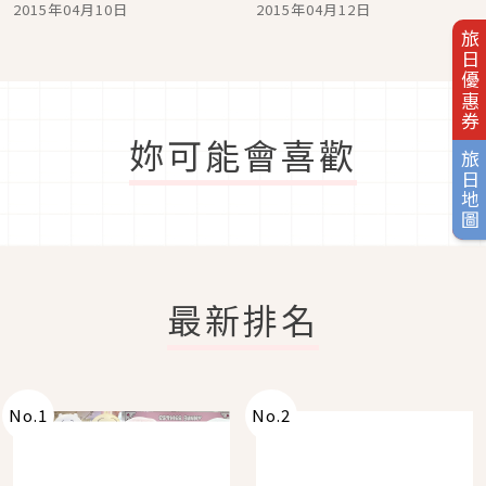
明子的巡迴演唱會周邊商
音夜櫻寂靜狂歡」
2015年04月10日
2015年04月12日
品－螢光棒竟然是”啤酒
杯”造型！
旅日優惠券
妳可能會喜歡
旅日地圖
最新排名
No.
1
No.
2