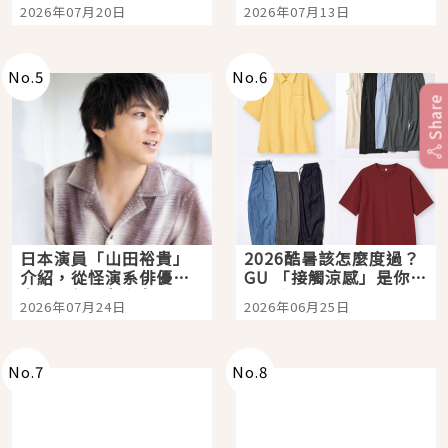
時間洗鍊的經典之作五
Tokyo Plaza」搭船、
2026年07月20日
2026年07月13日
選
購物、美食及夜景，一
次全體驗
No.
5
No.
6
Share
日本演員「山田裕貴」
2026酷暑該怎麼度過？
介紹，從怪演系俳優走
GU 「接觸涼感」是你的
向國民級日劇主角
夏日救星
2026年07月24日
2026年06月25日
No.
7
No.
8