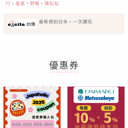
行
、
皇居
、
野餐
、
陳虹妘
最新奇的日本，一次讀完
優惠券