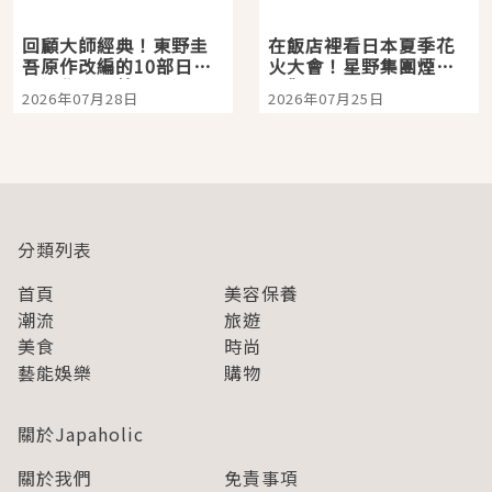
回顧大師經典！東野圭
在飯店裡看日本夏季花
吾原作改編的10部日本
火大會！星野集團煙火
影視作品推薦
景觀飯店6選，讓你不用
2026年07月28日
2026年07月25日
人擠人悠閒欣賞
分類列表
首頁
美容保養
潮流
旅遊
美食
時尚
藝能娛樂
購物
關於Japaholic
關於我們
免責事項