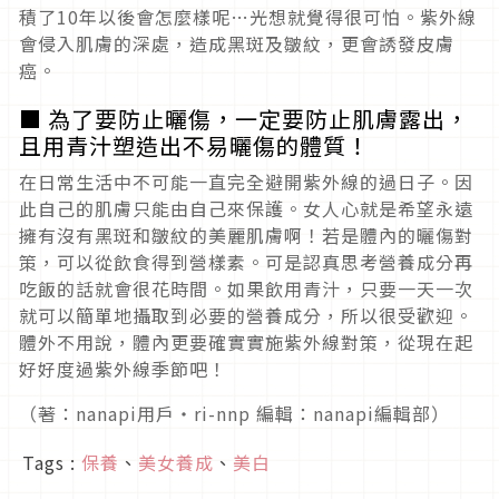
積了10年以後會怎麼樣呢…光想就覺得很可怕。紫外線
會侵入肌膚的深處，造成黑斑及皺紋，更會誘發皮膚
癌。
■ 為了要防止曬傷，一定要防止肌膚露出，
且用青汁塑造出不易曬傷的體質！
在日常生活中不可能一直完全避開紫外線的過日子。因
此自己的肌膚只能由自己來保護。女人心就是希望永遠
擁有沒有黑斑和皺紋的美麗肌膚啊！若是體內的曬傷對
策，可以從飲食得到營樣素。可是認真思考營養成分再
吃飯的話就會很花時間。如果飲用青汁，只要一天一次
就可以簡單地攝取到必要的營養成分，所以很受歡迎。
體外不用說，體內更要確實實施紫外線對策，從現在起
好好度過紫外線季節吧！
（著：nanapi用戶・ri-nnp 編輯：nanapi編輯部）
Tags :
保養
、
美女養成
、
美白