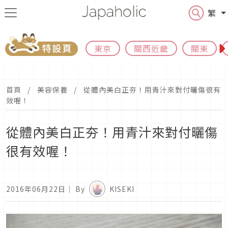
繁
東京
關西近畿
關東
首頁
美容保養
從體內美白正夯！用青汁來對付曬傷很有
效喔！
從體內美白正夯！用青汁來對付曬傷
很有效喔！
2016年06月22日
｜ By
KISEKI