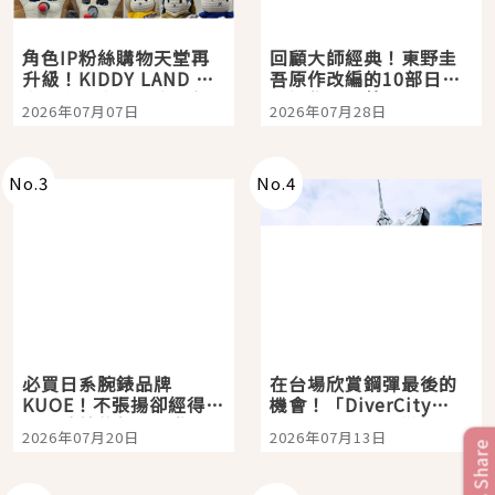
角色IP粉絲購物天堂再
回顧大師經典！東野圭
升級！KIDDY LAND 原
吾原作改編的10部日本
宿店吉伊卡哇迎客，新
影視作品推薦
2026年07月07日
2026年07月28日
開幕 OMOKADO 店3分
即達
No.
3
No.
4
必買日系腕錶品牌
在台場欣賞鋼彈最後的
KUOE！不張揚卻經得起
機會！「DiverCity
時間洗鍊的經典之作五
Tokyo Plaza」搭船、
2026年07月20日
2026年07月13日
選
購物、美食及夜景，一
Share
次全體驗