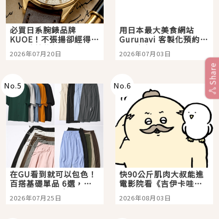
必買日系腕錶品牌
用日本最大美食網站
KUOE！不張揚卻經得起
Gurunavi 客製化預約九
時間洗鍊的經典之作五
大都市餐廳，打造專屬
2026年07月20日
2026年07月03日
選
美食體驗！
Share
No.
5
No.
6
在GU看到就可以包色！
快90公斤肌肉大叔能進
百搭基礎單品 6選，閉
電影院看《吉伊卡哇》
眼全收也不心疼
嗎？日本重金屬樂團
2026年07月25日
2026年08月03日
「打首」會長與nagano
老師一同給出了答案