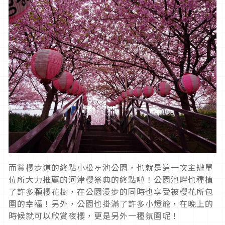
而賞櫻步道的終點小松ヶ池公園，也就是這一次主辦單
位所大力推薦的河津櫻祭典的終點啦！公園池畔也種植
了許多顆櫻花樹，在公園漫步的同時也享受被櫻花所包
圍的幸福！另外，公園也掛滿了許多小燈籠，在晚上的
時候就可以欣賞夜櫻，更是另外一種氛圍呢！