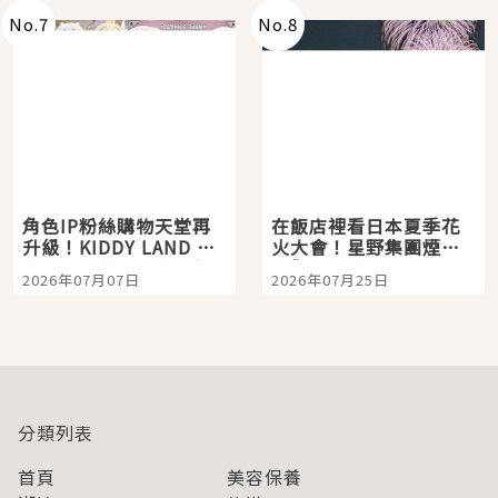
No.
7
No.
8
角色IP粉絲購物天堂再
在飯店裡看日本夏季花
升級！KIDDY LAND 原
火大會！星野集團煙火
宿店吉伊卡哇迎客，新
景觀飯店6選，讓你不用
2026年07月07日
2026年07月25日
開幕 OMOKADO 店3分
人擠人悠閒欣賞
即達
分類列表
首頁
美容保養