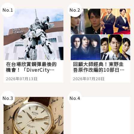
No.
1
No.
2
在台場欣賞鋼彈最後的
回顧大師經典！東野圭
機會！「DiverCity
吾原作改編的10部日本
Tokyo Plaza」搭船、
影視作品推薦
2026年07月13日
2026年07月28日
購物、美食及夜景，一
次全體驗
No.
3
No.
4