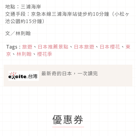
地點：三浦海岸
交通手段：京急本線三浦海岸站徒步約10分鐘（小松ヶ
池公園約15分鐘）
文／林則翰
Tags :
旅遊
、
日本推薦景點
、
日本旅遊
、
日本櫻花
、
東
京
、
林則翰
、
櫻花季
最新奇的日本，一次讀完
優惠券