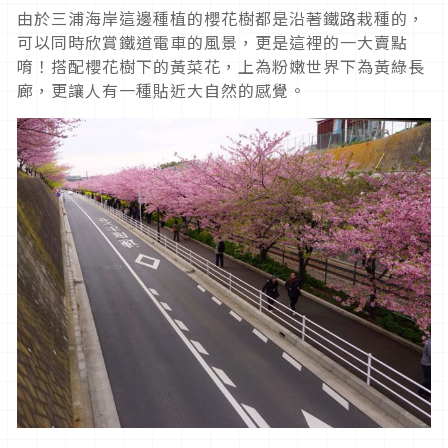
由於三浦海岸這邊種植的櫻花樹都是沿著鐵路栽種的，
可以同時欣賞鐵道電車的風景，更是這裡的一大賣點
唷！搭配櫻花樹下的黃菜花，上為粉嫩世界下為黃綠長
廊，更讓人有一種貼近大自然的感覺。