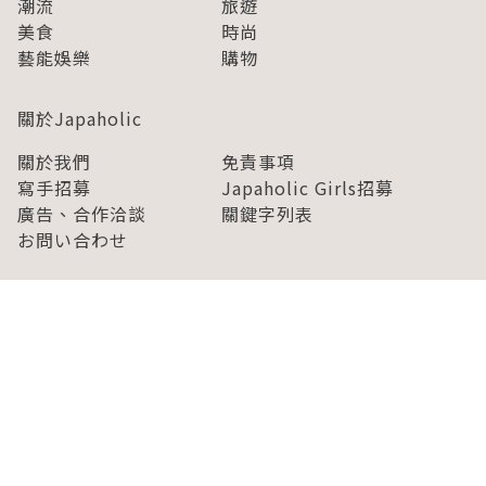
潮流
旅遊
美食
時尚
藝能娛樂
購物
關於Japaholic
關於我們
免責事項
寫手招募
Japaholic Girls招募
廣告、合作洽談
關鍵字列表
お問い合わせ
看看更多有關Japaholic！