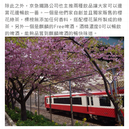
除此之外，京急鐵路公司也主推兩種飲品讓大家可以邊
賞花邊暢飲一番。一個是他們家自創並且獨家販售的櫻
花綠茶，標榜無添加任何香料，搭配櫻花葉所製成的綠
茶。另外一個是麒麟的Free啤酒。酒精濃度0可以暢飲
的啤酒，能夠品嘗到麒麟啤酒的暢快味道。