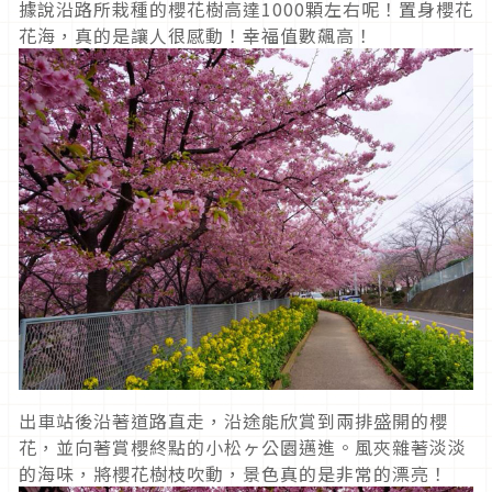
據說沿路所栽種的櫻花樹高達1000顆左右呢！置身櫻花
花海，真的是讓人很感動！幸福值數飆高！
出車站後沿著道路直走，沿途能欣賞到兩排盛開的櫻
花，並向著賞櫻終點的小松ヶ公園邁進。風夾雜著淡淡
的海味，將櫻花樹枝吹動，景色真的是非常的漂亮！