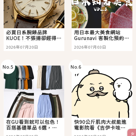
必買日系腕錶品牌
用日本最大美食網站
KUOE！不張揚卻經得起
Gurunavi 客製化預約九
時間洗鍊的經典之作五
大都市餐廳，打造專屬
2026年07月20日
2026年07月03日
選
美食體驗！
No.
5
No.
6
在GU看到就可以包色！
快90公斤肌肉大叔能進
百搭基礎單品 6選，閉
電影院看《吉伊卡哇》
眼全收也不心疼
嗎？日本重金屬樂團