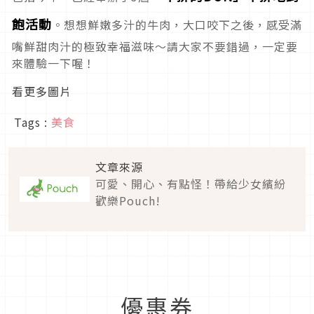
飽活動
。想想鮮嫩多汁的牛肉，大口咬下之後，感受滿
嘴鮮甜肉汁的極致幸福滋味～請大家不要錯過，一定要
來體驗一下喔！
看更多圖片
Tags :
美食
文章來源
可愛、開心、有點怪！帶給少女繽紛
歡樂Pouch!
優惠券