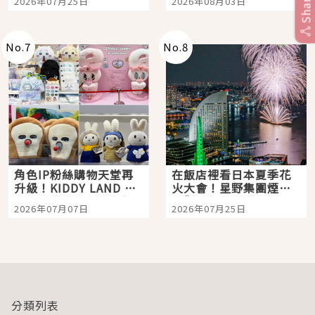
Share
2026年07月25日
2026年08月03日
「打首」會長與nagano
老師一同給出了答案
No.
7
No.
8
角色IP粉絲購物天堂再
在飯店裡看日本夏季花
升級！KIDDY LAND 原
火大會！星野集團煙火
宿店吉伊卡哇迎客，新
景觀飯店6選，讓你不用
2026年07月07日
2026年07月25日
開幕 OMOKADO 店3分
人擠人悠閒欣賞
即達
分類列表