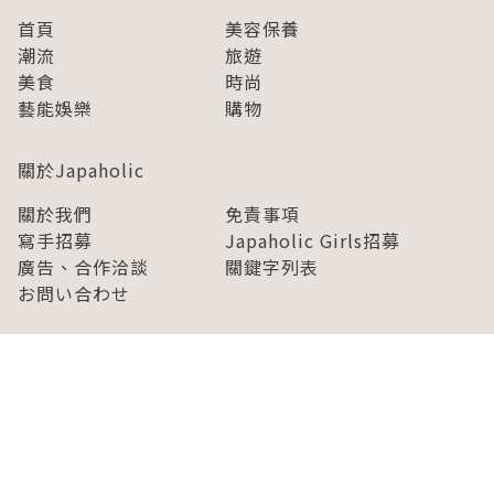
首頁
美容保養
潮流
旅遊
美食
時尚
藝能娛樂
購物
關於Japaholic
關於我們
免責事項
寫手招募
Japaholic Girls招募
廣告、合作洽談
關鍵字列表
お問い合わせ