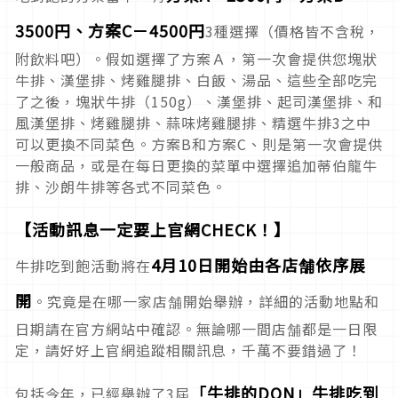
3500円、方案C－4500円
3種選擇（價格皆不含稅，
附飲料吧）。假如選擇了方案Ａ，第一次會提供您塊狀
牛排、漢堡排、烤雞腿排、白飯、湯品、這些全部吃完
了之後，塊狀牛排（150g）、漢堡排、起司漢堡排、和
風漢堡排、烤雞腿排、蒜味烤雞腿排、精選牛排3之中
可以更換不同菜色。方案B和方案C、則是第一次會提供
一般商品，或是在每日更換的菜單中選擇追加蒂伯龍牛
排、沙朗牛排等各式不同菜色。
【活動訊息一定要上官網CHECK！】
4月10日開始由各店舗依序展
牛排吃到飽活動將在
開
。究竟是在哪一家店舗開始舉辦，詳細的活動地點和
日期請在官方網站中確認。無論哪一間店舗都是一日限
定，請好好上官網追蹤相關訊息，千萬不要錯過了！
「牛排的DON」牛排吃到
包括今年，已經舉辦了3屆