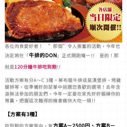
各位肉食愛好者！ ”那個”令人振奮的活動，今年也
牛排的DON
決定將在「
」正式開跑囉ー!! 是的！那
就是
120分鐘牛排吃到飽
!!
活動方案有分A～C 3種。蒂布龍牛排或是漢堡排、烤雞
腿排等，從準備好的菜單中挑選您喜歡的選項！去年含
淚無法參加的朋友們，今年一定要在家先好好鍛練你的
胃囊，把握這次難得的機會痛快大吃一頓!!
【方案有3種】
方案A－2500円、方案B－
吃到飽的方案當中，有