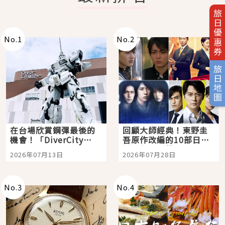
旅日優惠券
No.
1
No.
2
旅日地圖
在台場欣賞鋼彈最後的
回顧大師經典！東野圭
機會！「DiverCity
吾原作改編的10部日本
Tokyo Plaza」搭船、
影視作品推薦
2026年07月13日
2026年07月28日
購物、美食及夜景，一
次全體驗
No.
3
No.
4