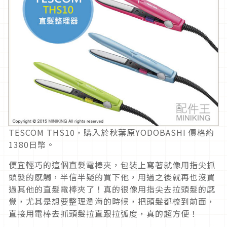
TESCOM THS10，購入於秋葉原YODOBASHI 價格約
1380日幣。
便宜輕巧的這個直髮電棒夾，包裝上寫著就像用指尖抓
頭髮的感觸，半信半疑的買下他，用過之後就再也沒買
過其他的直髮電棒夾了！真的很像用指尖去拉頭髮的感
覺，尤其是想要整理瀏海的時候，把頭髮都梳到前面，
直接用電棒去抓頭髮拉直跟拉弧度，真的超方便！