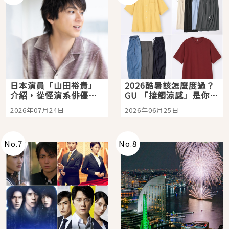
日本演員「山田裕貴」
2026酷暑該怎麼度過？
介紹，從怪演系俳優走
GU 「接觸涼感」是你的
向國民級日劇主角
夏日救星
2026年07月24日
2026年06月25日
No.
7
No.
8