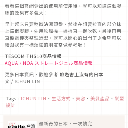
看看這個官網登出的使用前使用後，就可以知道這個凝
膠的效果有多強大！
早上起床只要稍微沾濕頭髮，然後在想要拉直的部分抹
上這個凝膠，先用吹風機一邊梳直一邊吹乾，最後再用
直髮電棒夾整理造型，就可以開心的出門了♪希望可以
給跟我有一樣煩惱的朋友當做參考喔！
TESCOM THS10商品情報
AQUA・NOA ストレートジェル商品情報
更多日本資訊，歡迎參考
旅遊書上沒有的日本
文 / ICHUN LIN
Tags :
ICHUN LIN
、
生活方式
、
美容
、
美髮產品
、
髮型
設計
最新奇的日本，一次讀完