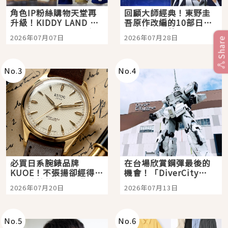
角色IP粉絲購物天堂再
回顧大師經典！東野圭
升級！KIDDY LAND 原
吾原作改編的10部日本
宿店吉伊卡哇迎客，新
影視作品推薦
2026年07月07日
2026年07月28日
Share
開幕 OMOKADO 店3分
即達
No.
3
No.
4
必買日系腕錶品牌
在台場欣賞鋼彈最後的
KUOE！不張揚卻經得起
機會！「DiverCity
時間洗鍊的經典之作五
Tokyo Plaza」搭船、
2026年07月20日
2026年07月13日
選
購物、美食及夜景，一
次全體驗
No.
5
No.
6