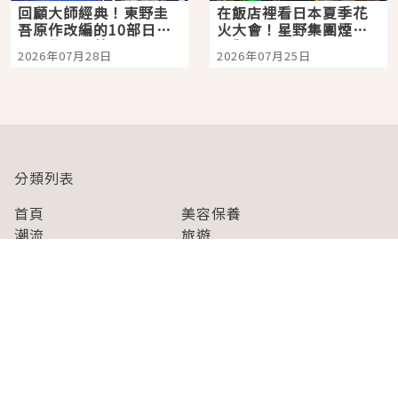
回顧大師經典！東野圭
在飯店裡看日本夏季花
吾原作改編的10部日本
火大會！星野集團煙火
影視作品推薦
景觀飯店6選，讓你不用
2026年07月28日
2026年07月25日
人擠人悠閒欣賞
分類列表
首頁
美容保養
潮流
旅遊
美食
時尚
藝能娛樂
購物
關於Japaholic
關於我們
免責事項
寫手招募
Japaholic Girls招募