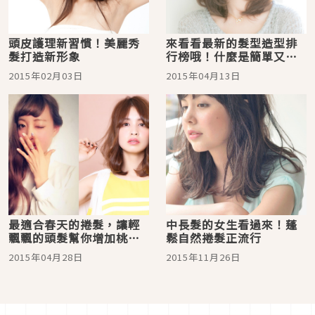
頭皮護理新習慣！美麗秀
來看看最新的髮型造型排
髮打造新形象
行榜哦！什麼是簡單又可
愛的新造型呢？
2015年02月03日
2015年04月13日
最適合春天的捲髮，讓輕
中長髮的女生看過來！蓬
飄飄的頭髮幫你增加桃花
鬆自然捲髮正流行
運喔！
2015年04月28日
2015年11月26日