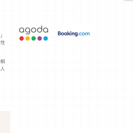
選，讓你不
用人擠人悠
閒欣賞
時
間」
女性
是桐
為人