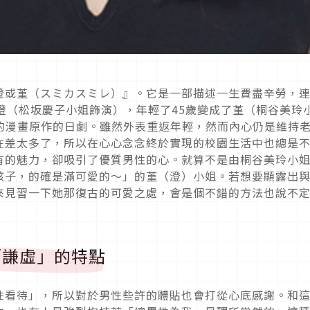
澄或堇（スミカスミレ）』。它是一部描述一生費盡辛勞，
澄（松坂慶子小姐飾演），年輕了45歲變成了堇（桐谷美玲
容的漫畫原作的日劇。雖然外表重返年輕，然而內心仍是維持
在差太多了，所以在心心念念終於實現的校園生活中也總是
有的魅力，卻吸引了優質男性的心。就算不是由桐谷美玲小
孩子，的確是滿可愛的〜」的堇（澄）小姐。若想要顯露出
來見習一下她那復古的可愛之處，會是個不錯的方法也說不
「謙虛」的特點
性看待」，所以對於男性些許的體貼也會打從心底感謝。和