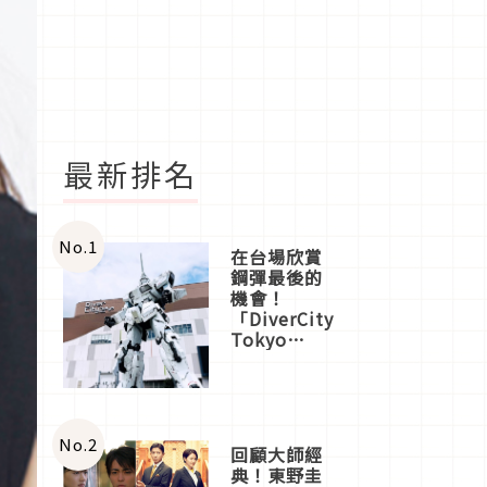
最新排名
No.
1
在台場欣賞
鋼彈最後的
機會！
「DiverCity
Tokyo
Plaza」搭
船、購物、
美食及夜
景，一次全
體驗
No.
2
回顧大師經
典！東野圭