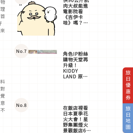
事物
肉大叔能進
去理
電影院看
生首
《吉伊卡
哇》嗎？日
好
本重金屬樂
招來
團「打首」
會長與
nagano老師
一同給出了
No.
7
角色IP粉絲
答案
購物天堂再
升級！
KIDDY
旅日優惠券
LAND 原宿
的料
店吉伊卡哇
迎客，新開
們對
幕
不覺
OMOKADO
刻意
店3分即達
No.
8
在飯店裡看
旅日地圖
豪不
日本夏季花
火大會！星
野集團煙火
景觀飯店6