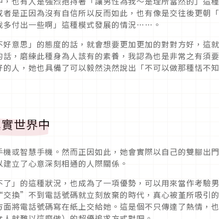
中，也有人是強烈抱持著「讓男性為我〜是理所當然的」這
或者是正因為沒有自信所以反而如此，也有像是交往後更朝
我多付出一些啊」這種模式發展的情況……。
不好意思」的態度的話，就會想要更加更加的對對方好，這
的話，磨練此種身為人該有的素養，我認為也是非常之有須
好的人，她也具備了可以毅然決然說出「不可以做那種恬不
真實世界中
手機或智慧手機。然而正因如此，她會實際以自己的雙腳出
以建立了心意深刻相通的人際關係。
不了」的這種狀況，也成為了一項優勢，可以用來當作考驗
“交換”不到電話號碼就立刻放棄的時代，真心被堇所吸引
方面將電話號碼寫在紙上交給她。這是個不只傳達了熱情，
女人就難以這麼做）的超優追求方式對吧。