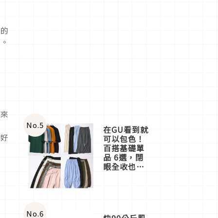
有
識的
定。
下來
No.
5
男
在GU看到就
「好
可以包色！
百搭基礎單
品 6選，閉
眼全收也不
心疼
No.
6
快90公斤肌