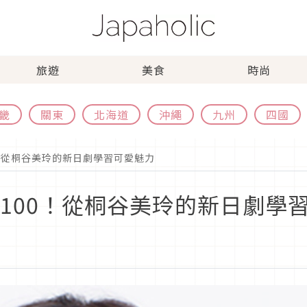
旅遊
美食
時尚
畿
關東
北海道
沖繩
九州
四國
0！從桐谷美玲的新日劇學習可愛魅力
p100！從桐谷美玲的新日劇學