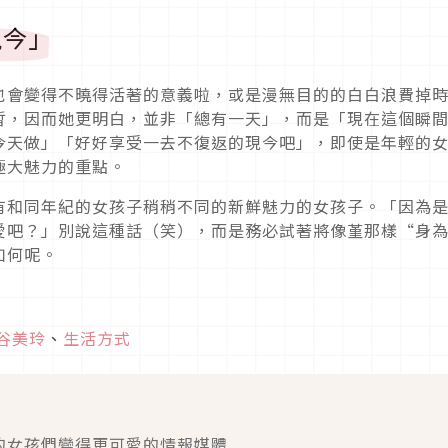
現今」
也會變得不曉得活著的意義啦，或是漫無目的的白白浪費掉
暫，因而她更明白，並非「總有一天」，而是「現在這個瞬
今天做」「好好享受一去不復返的現今吧」，即使是年輕的
極大魅力的重點。
有和同年紀的女孩子稍稍不同的新鮮魅力的女孩子。「因為
愛吧？」別說這種話（笑），而是務必試著將像堇那樣“身
如何呢。
谷美玲
、
生活方式
的女孩們變得更可愛的情報媒體