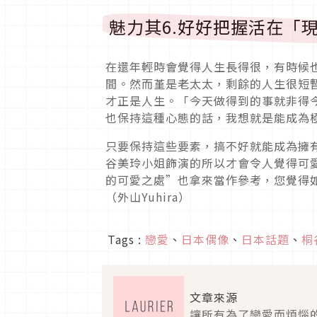
魅力其6.好好把握活在「
在還年輕時會覺得人生長得很，有時候
間。然而堇是老太太，剩餘的人生很短
才正是人生。「今天做得到的事就非得
也保持這種心態的話，我想就是能成為
只要保持這些要素，搞不好就能成為擁
谷美玲小姐飾演的所以才會令人覺得可
的可愛之處”也拿來當作參考，您覺得
（外山Yuhira）
Tags :
戀愛
、
日本偶像
、
日本話題
、
桐
文章來源
讓所有為了戀愛而煩惱