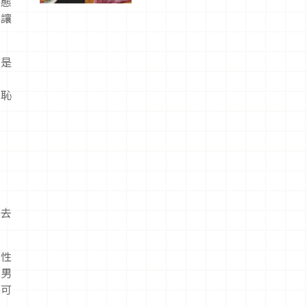
種態
驗！
「讓
就是
要
知恥
門去
男性
的男
也可