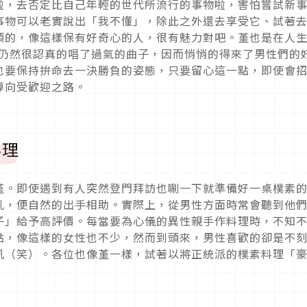
啦，去否定比自己年輕的世代所流行的事物啦，害怕嘗試新
事物可以老實說出「我不懂」，除此之外還去享受它、試著
類的，像這樣保有好奇心的人，很有魅力對吧。堇也是在人
卻仍然很認真的唱了過氣的曲子，因而悄悄的得來了男性們的
也要保持拚命去一決勝負的姿態，只要留心這一點，即使會
導向受歡迎之路。
料理
堇。即使遇到有人突然登門拜訪也唰一下就準備好一桌樸素
亂，便自然的出手相助。實際上，從男性方面時常會聽到他
子」給予高評價。每當要為心儀的異性親手作料理時，不知
點，像這樣的女性也不少，然而到頭來，男性喜歡的卻是不
吼（笑）。各位也像堇一樣，試著以將正統派的樸素料理「