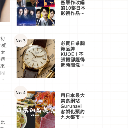
吾原作改編
的10部日本
影視作品推
薦
連初
No.
3
必買日系腕
小姐
錶品牌
老太
KUOE！不
不適
張揚卻經得
起時間洗鍊
姐來
的經典之作
與同
五選
定。
No.
4
用日本最大
美食網站
Gurunavi
客製化預約
九大都市餐
這比
廳，打造專
屬美食體