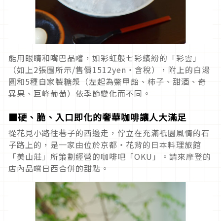
能用眼睛和嘴巴品嚐，如彩虹般七彩繽紛的「彩雲」
（如上2張圖所示/售價1512yen‧含稅），附上的白湯
圓和5種自家製糖漿（左起為鱉甲飴、柿子、甜酒、奇
異果、巨峰葡萄）依季節變化而不同。
■硬、脆、入口即化的奢華咖啡讓人大滿足
從花見小路往巷子的西邊走，佇立在充滿祇園風情的石
子路上的，是一家由位於京都‧花背的日本料理旅館
「美山莊」所策劃經營的咖啡吧「OKU」。請來摩登的
店內品嚐日西合併的甜點。