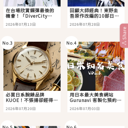
在台場欣賞鋼彈最後的
回顧大師經典！東野圭
機會！「DiverCity
吾原作改編的10部日本
Tokyo Plaza」搭船、
影視作品推薦
2026年07月13日
2026年07月28日
購物、美食及夜景，一
Share
次全體驗
No.
3
No.
4
必買日系腕錶品牌
用日本最大美食網站
KUOE！不張揚卻經得起
Gurunavi 客製化預約九
時間洗鍊的經典之作五
大都市餐廳，打造專屬
2026年07月20日
2026年07月03日
選
美食體驗！
No.
5
No.
6