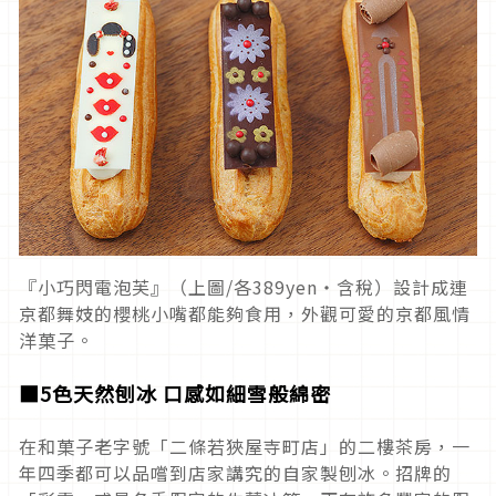
『小巧閃電泡芙』（上圖/各389yen‧含稅）設計成連
京都舞妓的櫻桃小嘴都能夠食用，外觀可愛的京都風情
洋菓子。
■5色天然刨冰 口感如細雪般綿密
在和菓子老字號「二條若狹屋寺町店」的二樓茶房，一
年四季都可以品嚐到店家講究的自家製刨冰。招牌的