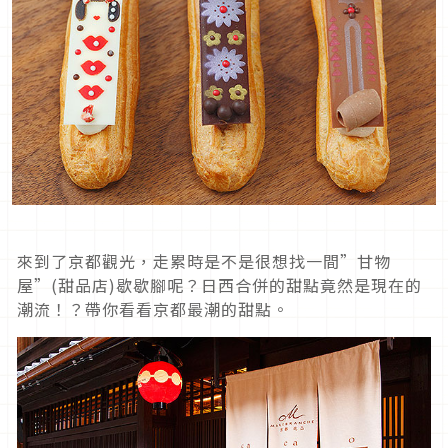
來到了京都觀光，走累時是不是很想找一間”甘物
屋”(甜品店)歇歇腳呢？日西合併的甜點竟然是現在的
潮流！？帶你看看京都最潮的甜點。