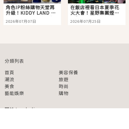
角色IP粉絲購物天堂再
在飯店裡看日本夏季花
升級！KIDDY LAND 原
火大會！星野集團煙火
宿店吉伊卡哇迎客，新
景觀飯店6選，讓你不用
2026年07月07日
2026年07月25日
開幕 OMOKADO 店3分
人擠人悠閒欣賞
即達
分類列表
首頁
美容保養
潮流
旅遊
美食
時尚
藝能娛樂
購物
關於Japaholic
關於我們
免責事項
寫手招募
Japaholic Girls招募