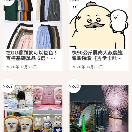
在GU看到就可以包色！
快90公斤肌肉大叔能進
百搭基礎單品 6選，閉
電影院看《吉伊卡哇》
眼全收也不心疼
嗎？日本重金屬樂團
2026年07月25日
2026年08月03日
「打首」會長與nagano
老師一同給出了答案
No.
7
No.
8