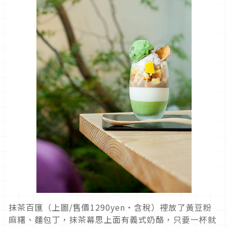
抹茶百匯（上圖/售價1290yen‧含稅）裡放了黃豆粉
麻糬、麵包丁，抹茶幕思上面有義式奶酪，只要一杯就