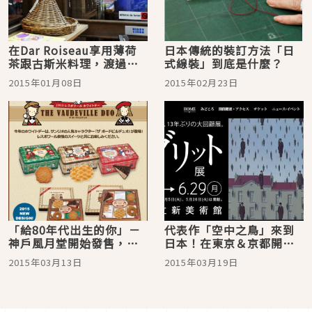
在Dar Roiseau享用薄荷
日本傳統的裝訂方法「日
茶跟古斯米料理，渡過異
式線裝」到底是什麼？
國風的摩洛哥時間
2015年01月08日
2015年02月23日
「給80年代出生的你」－
代表作「空中之鳥」來到
神戶風月堂開始發售，數
日本！在東京＆京都開
量限定的人氣三麗鷗家族
設，超現實主義畫巨匠，
2015年03月13日
2015年03月19日
成員「The Vaudeville
雷內馬格利特的大回顧展
Duo」的罐裝餅乾！