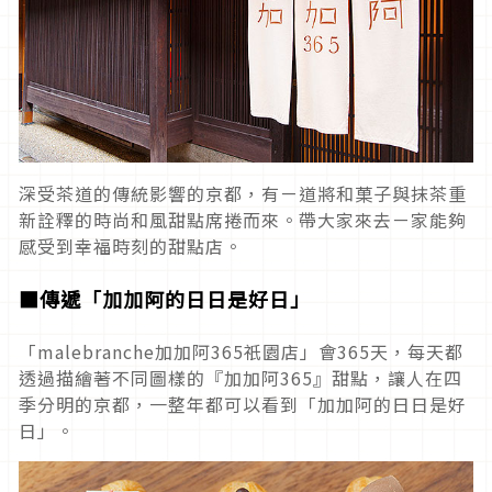
深受茶道的傳統影響的京都，有ㄧ道將和菓子與抹茶重
新詮釋的時尚和風甜點席捲而來。帶大家來去ㄧ家能夠
感受到幸福時刻的甜點店。
■傳遞「加加阿的日日是好日」
「malebranche加加阿365祇園店」會365天，每天都
透過描繪著不同圖樣的『加加阿365』甜點，讓人在四
季分明的京都，一整年都可以看到「加加阿的日日是好
日」。