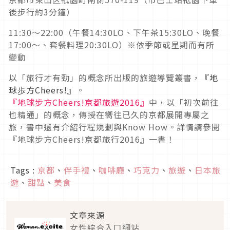
後步行約3分鐘）
11:30～22:00（午餐14:30LO、下午茶15:30LO、晚餐
17:00～、套餐料理20:30LO）※依季節或星期而有所
變動
以「旅行才有勁」的概念所出版的旅遊導覽叢書，
『地
球歩方Cheers!』
。
『地球步方Cheers!京都旅遊2016』
中，以「初次前往
也精通」的概念，傳授在嚮往已久的京都展開專屬之
旅，書中還有介紹行程規劃與Know How。詳情請參閱
『地球步方Cheers!京都旅行2016』一書！
Tags :
京都
、
伴手禮
、
咖啡廳
、
巧克力
、
旅遊
、
日本旅
遊
、
甜點
、
美食
文章來源
女性綜合入口網站