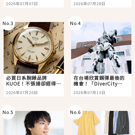
宿店吉伊卡哇迎客，新
影視作品推薦
2026年07月07日
2026年07月28日
開幕 OMOKADO 店3分
即達
No.
3
No.
4
必買日系腕錶品牌
在台場欣賞鋼彈最後的
KUOE！不張揚卻經得起
機會！「DiverCity
時間洗鍊的經典之作五
Tokyo Plaza」搭船、
2026年07月20日
2026年07月13日
選
購物、美食及夜景，一
次全體驗
No.
5
No.
6