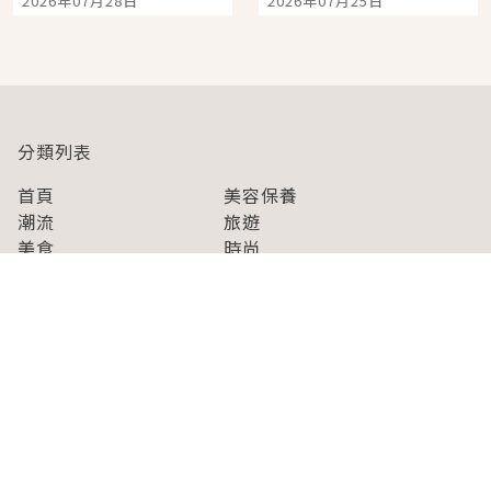
2026年07月28日
2026年07月25日
人擠人悠閒欣賞
分類列表
首頁
美容保養
潮流
旅遊
美食
時尚
藝能娛樂
購物
關於Japaholic
關於我們
免責事項
寫手招募
Japaholic Girls招募
廣告、合作洽談
關鍵字列表
お問い合わせ