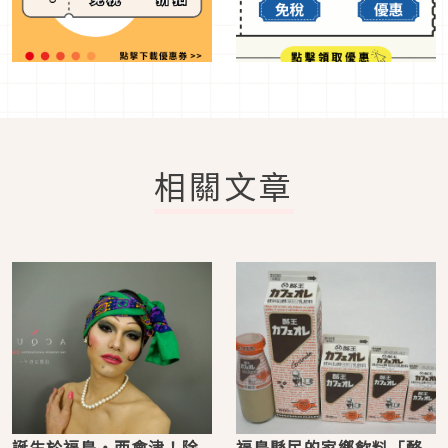
相關文章
誕生於福島‧西會津！除
福島縣民的家鄉飲料「酪