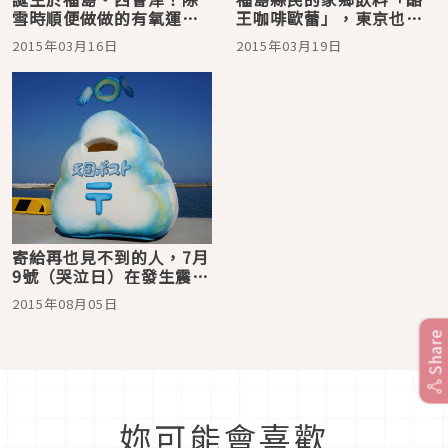
雪時順便做做的有氧運動
王咖啡歐蕾」，東京也有
－「除雪有氧」♪
賣喔！
2015年03月16日
2015年03月19日
寄給再也見不到的人，7月
9號（哭泣日）在發生震災
的福島設置了「天國郵
2015年08月05日
筒」
Share
妳可能會喜歡