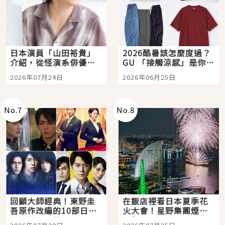
日本演員「山田裕貴」
2026酷暑該怎麼度過？
介紹，從怪演系俳優走
GU 「接觸涼感」是你的
向國民級日劇主角
夏日救星
2026年07月24日
2026年06月25日
No.
7
No.
8
回顧大師經典！東野圭
在飯店裡看日本夏季花
吾原作改編的10部日本
火大會！星野集團煙火
影視作品推薦
景觀飯店6選，讓你不用