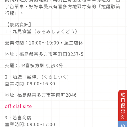
了台單車，好好享受只有喜多方地區才有的「拉麵散策
行程」。
【景點資訊】
1．丸見食堂（まるみしょくどう）
營業時間：10:00～19:00，週二店休
地址：福島県喜多方市字町田8257-5
交通：JR喜多方駅 徒歩3分
2．酒造「藏粹」(くらしつく)
營業時間: 09:00~16:30
地址: 福島県喜多方市字南町2846
旅日優惠券
official site
3．若喜商店
營業時間: 09:00~17:00