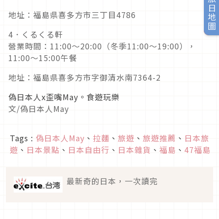
旅日地圖
地址：福島県喜多方市三丁目4786
4．くるくる軒
營業時間：11:00～20:00（冬季11:00～19:00），
11:00～15:00午餐
地址：福島県喜多方市字御清水南7364-2
偽日本人x歪嘴May。食遊玩樂
文/偽日本人May
Tags :
偽日本人May
、
拉麵
、
旅遊
、
旅遊推薦
、
日本旅
遊
、
日本景點
、
日本自由行
、
日本雜貨
、
福島
、
47福島
最新奇的日本，一次讀完