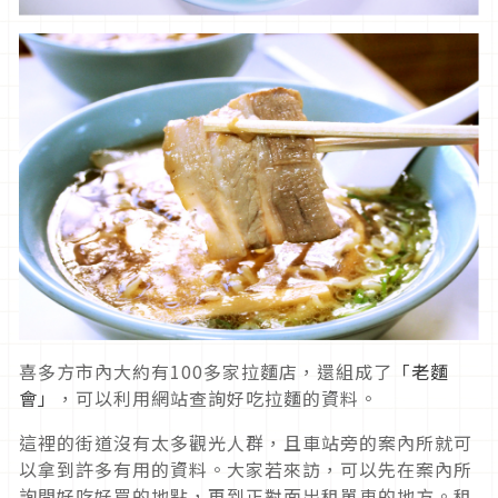
喜多方市內大約有100多家拉麵店，還組成了
「老麵
會」
，可以利用網站查詢好吃拉麵的資料。
這裡的街道沒有太多觀光人群，且車站旁的案內所就可
以拿到許多有用的資料。大家若來訪，可以先在案內所
詢問好吃好買的地點，再到正對面出租單車的地方。租