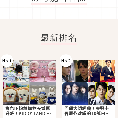
最新排名
No.
1
No.
2
角色IP粉絲購物天堂再
回顧大師經典！東野圭
升級！KIDDY LAND 原
吾原作改編的10部日本