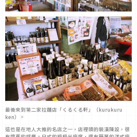
最後來到第二家拉麵店「くるくる軒」（kurukuru
ken）。
這也是在地人大推的名店之一，店裡頭的裝潢陳設，很
有懷舊的感覺。日式的榻榻米座席，還有簡單的洋式座