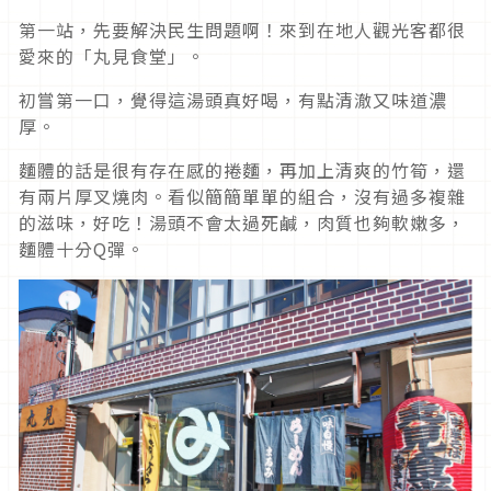
第一站，先要解決民生問題啊！來到在地人觀光客都很
愛來的「丸見食堂」。
初嘗第一口，覺得這湯頭真好喝，有點清澈又味道濃
厚。
麵體的話是很有存在感的捲麵，再加上清爽的竹筍，還
有兩片厚叉燒肉。看似簡簡單單的組合，沒有過多複雜
的滋味，好吃！湯頭不會太過死鹹，肉質也夠軟嫩多，
麵體十分Q彈。