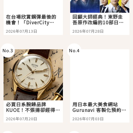
在台場欣賞鋼彈最後的
回顧大師經典！東野圭
機會！「DiverCity
吾原作改編的10部日本
Tokyo Plaza」搭船、
影視作品推薦
2026年07月13日
2026年07月28日
購物、美食及夜景，一
次全體驗
No.
3
No.
4
必買日系腕錶品牌
用日本最大美食網站
KUOE！不張揚卻經得起
Gurunavi 客製化預約九
時間洗鍊的經典之作五
大都市餐廳，打造專屬
2026年07月20日
2026年07月03日
選
美食體驗！