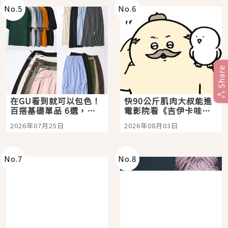
No.
5
No.
6
Share
在GU看到就可以包色！
快90公斤肌肉大叔能進
百搭基礎單品 6選，閉
電影院看《吉伊卡哇》
眼全收也不心疼
嗎？日本重金屬樂團
2026年07月25日
2026年08月03日
「打首」會長與nagano
老師一同給出了答案
No.
7
No.
8