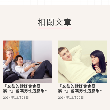
相關文章
『交往的話好像會很
『交往的話好像會很
累…』會讓男性這麼想的
累…』會讓男性這麼想的
女性之特質【3／3】
女性之特質【2／3】
2014年12月23日
2014年12月20日