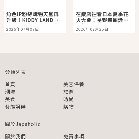
角色IP粉絲購物天堂再
在飯店裡看日本夏季花
升級！KIDDY LAND 原
火大會！星野集團煙火
宿店吉伊卡哇迎客，新
景觀飯店6選，讓你不用
2026年07月07日
2026年07月25日
開幕 OMOKADO 店3分
人擠人悠閒欣賞
即達
分類列表
首頁
美容保養
潮流
旅遊
美食
時尚
藝能娛樂
購物
關於Japaholic
關於我們
免責事項