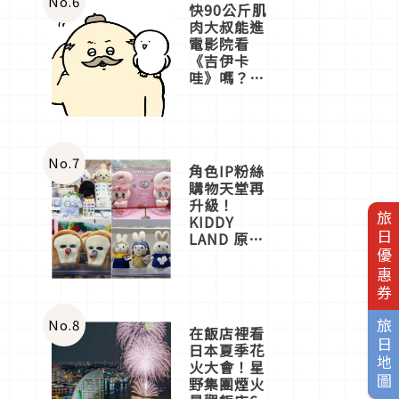
No.
6
快90公斤肌
肉大叔能進
電影院看
《吉伊卡
哇》嗎？日
本重金屬樂
團「打首」
會長與
nagano老師
一同給出了
No.
7
角色IP粉絲
答案
購物天堂再
升級！
旅日優惠券
KIDDY
LAND 原宿
店吉伊卡哇
迎客，新開
幕
OMOKADO
店3分即達
No.
8
旅日地圖
在飯店裡看
日本夏季花
火大會！星
野集團煙火