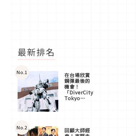
最新排名
No.
1
在台場欣賞
鋼彈最後的
機會！
「DiverCity
Tokyo
Plaza」搭
船、購物、
美食及夜
景，一次全
體驗
No.
2
回顧大師經
典！東野圭