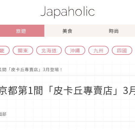
旅遊
美食
時尚
畿
關東
北海道
沖繩
九州
四國
1間「皮卡丘專賣店」3月登場！
京都第1間「皮卡丘專賣店」3
編輯部