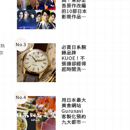
吾原作改編
的10部日本
影視作品推
薦
No.
3
了熱
必買日系腕
錶品牌
京
KUOE！不
張揚卻經得
起時間洗鍊
的經典之作
五選
No.
4
用日本最大
美食網站
Gurunavi
客製化預約
九大都市餐
廳，打造專