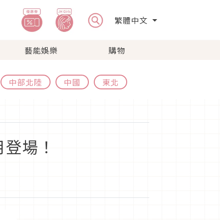
繁體中文
藝能娛樂
購物
中部北陸
中國
東北
月登場！