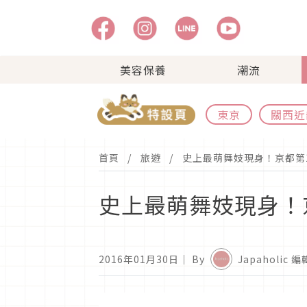
美容保養
潮流
東京
關西近
首頁
旅遊
史上最萌舞妓現身！京都第
史上最萌舞妓現身！
2016年01月30日
｜ By
Japaholic 