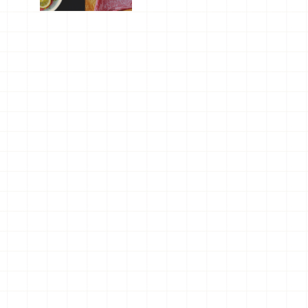
屬美食體
驗！