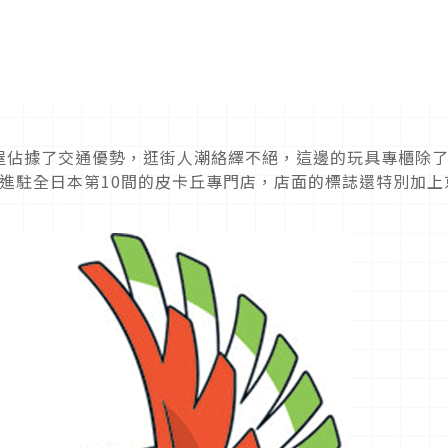
屋佔據了交通優勢，逛街人潮絡繹不絕，這邊的玩具專櫃除
天即將進駐全日本第10間的皮卡丘專門店，店面的標誌還特別加上