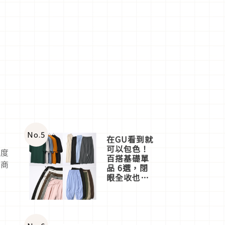
No.
5
在GU看到就
可以包色！
萌度
百搭基礎單
的商
品 6選，閉
眼全收也不
心疼