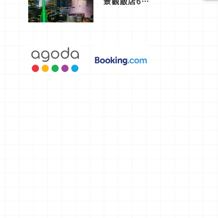
景觀飯店6
選，讓你不
用人擠人悠
閒欣賞