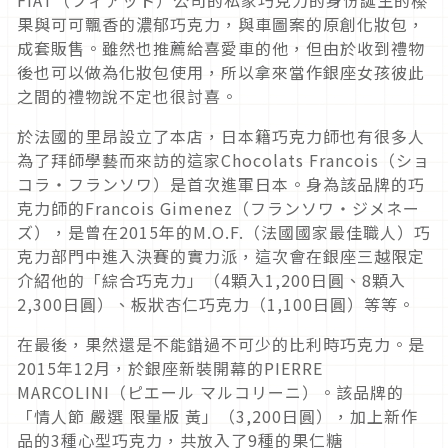
果與可可飄香的濃郁巧克力，與車圖案的原創化妝包，
成套販售。雖然也推薦給喜愛車的他，但由於收到禮物
後也可以做為化妝包使用，所以拿來當作銀座女孩彼此
之間的禮物說不定也很討喜。
於法國的里昂設立了本店，日本籍巧克力師也有很多人
為了拜師學藝而來訪的這家Chocolats Francois（ショ
コラ・フランソワ）是首次進軍日本。身為該品牌的巧
克力師的Francois Gimenez（フランソワ・ジメネー
ズ），是曾在2015年的M.O.F.（法國國家最佳職人）巧
克力部門中進入決賽的實力派，這次會在銀座三越限定
介紹他的「綜合巧克力」（4顆入1,200日圓、8顆入
2,300日圓）、板狀杏仁巧克力（1,100日圓）等等。
在最後，果然還是不能錯過不可少的比利時巧克力。是
2015年12月，於銀座新裝開幕的PIERRE
MARCOLINI（ピエール マルコリーニ）。該品牌的
「情人節 嚴選 限量版 黃」（3,200日圓），加上新作
品的3種心型巧克力，共放入了9種的果仁糖