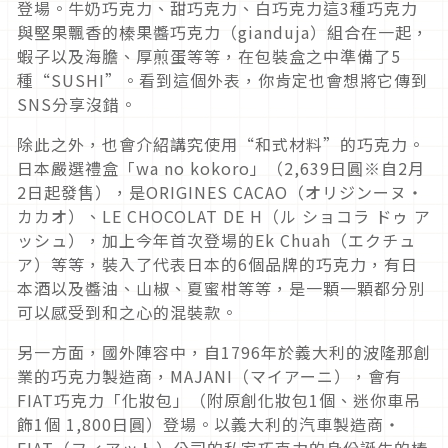
登場。牛奶巧克力、甜巧克力、白巧克力這3種巧克力
與堅果飄香的榛果醬巧克力（gianduja）組合在一起，
蝦子以及海膽、厚煎蛋等等，在包裝盒之中準備了5
種“SUSHI”。看到這個外表，你肯定也會想將它傳到
SNS分享沒錯。
除此之外，也會介紹講究使用“和式材料”的巧克力。
日本嚴選禮盒「wa no kokoro」（2,639日圓※自2月
2日起發售），是ORIGINES CACAO（オリジンーヌ・
カカオ）、LE CHOCOLAT DE H（ル ショコラ ドゥ ア
ッシュ），加上今年首次登場的Ek Chuah（エクチュ
ア）等等，裝入了代表日本的6個品牌的巧克力，有日
本酒以及醬油、山椒、夏蜜柑等等，是一顆一顆都分別
可以感受到和之心的混裝款。
另一方面，國外陣容中，自1796年於義大利的波隆那創
業的巧克力製造商，MAJANI（マイアーニ），會有
FIAT巧克力「化妝包」（附原創化妝包1個、迷你車吊
飾1個 1,800日圓）登場。以義大利的汽車製造商・
FIAT（フィアット）公司的私家巧克力的身份誕生的榛