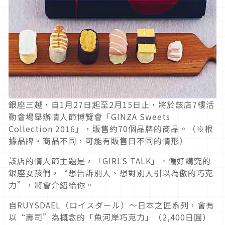
銀座三越，自1月27日起至2月15日止，將於該店7樓活
動會場舉辦情人節博覽會「GINZA Sweets
Collection 2016」，販售約70個品牌的商品。（※根
據品牌・商品不同，可能有販售日不同的情形）
該店的情人節主題是，「GIRLS TALK」。偏好講究的
銀座女孩們，“想告訴別人、想對別人引以為傲的巧克
力”，將會介紹給你。
自RUYSDAEL（ロイスダール）～日本之匠系列，會有
以“壽司”為概念的「魚河岸巧克力」（2,400日圓）