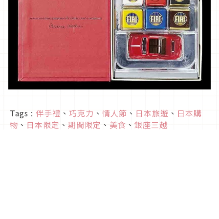
Tags :
伴手禮
、
巧克力
、
情人節
、
日本旅遊
、
日本購
物
、
日本限定
、
期間限定
、
美食
、
銀座三越
文章來源
以敏銳視點介紹書本以及世界流行時
尚資訊的雙語（日文・英文）新聞網
站