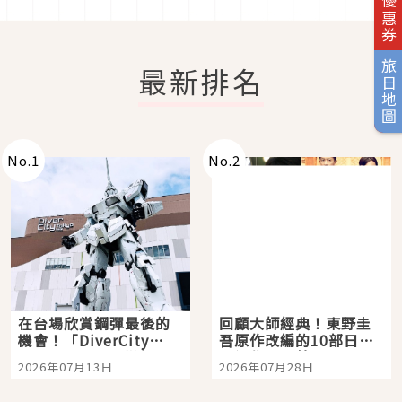
旅日優惠券
旅日地圖
最新排名
No.
1
No.
2
在台場欣賞鋼彈最後的
回顧大師經典！東野圭
機會！「DiverCity
吾原作改編的10部日本
Tokyo Plaza」搭船、
影視作品推薦
2026年07月13日
2026年07月28日
購物、美食及夜景，一
次全體驗