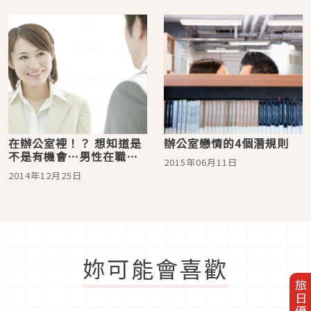
在辦公室裡！？ 想知道是
辦公室戀情的4個潛規則
不是有機會…男性在職場
2015年06月11日
會對喜歡的女性採取的態
2014年12月25日
度是？
妳可能會喜歡