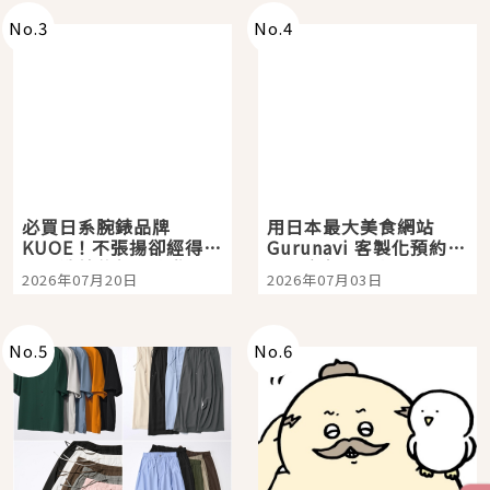
No.
3
No.
4
必買日系腕錶品牌
用日本最大美食網站
KUOE！不張揚卻經得起
Gurunavi 客製化預約九
時間洗鍊的經典之作五
大都市餐廳，打造專屬
2026年07月20日
2026年07月03日
選
美食體驗！
No.
5
No.
6