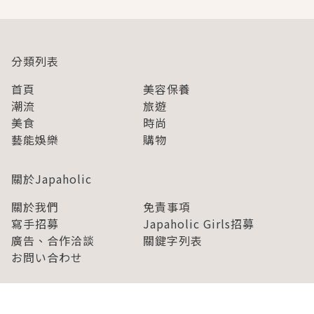
分類列表
首頁
美容保養
潮流
旅遊
美食
時尚
藝能娛樂
購物
關於Japaholic
關於我們
免責事項
寫手招募
Japaholic Girls招募
廣告、合作洽談
關鍵字列表
お問い合わせ