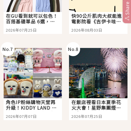
Share
在GU看到就可以包色！
快90公斤肌肉大叔能進
百搭基礎單品 6選，閉
電影院看《吉伊卡哇》
眼全收也不心疼
嗎？日本重金屬樂團
2026年07月25日
2026年08月03日
「打首」會長與nagano
老師一同給出了答案
No.
7
No.
8
角色IP粉絲購物天堂再
在飯店裡看日本夏季花
升級！KIDDY LAND 原
火大會！星野集團煙火
宿店吉伊卡哇迎客，新
景觀飯店6選，讓你不用
2026年07月07日
2026年07月25日
開幕 OMOKADO 店3分
人擠人悠閒欣賞
即達